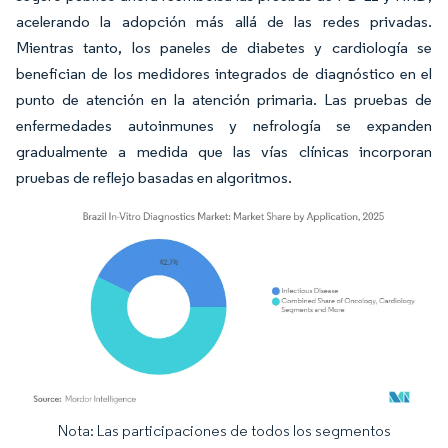
acelerando la adopción más allá de las redes privadas.
Mientras tanto, los paneles de diabetes y cardiología se
benefician de los medidores integrados de diagnóstico en el
punto de atención en la atención primaria. Las pruebas de
enfermedades autoinmunes y nefrología se expanden
gradualmente a medida que las vías clínicas incorporan
pruebas de reflejo basadas en algoritmos.
Nota: Las participaciones de todos los segmentos
Imagen © Mordor Intelligence. El uso requiere atribución según CC BY 4.0.