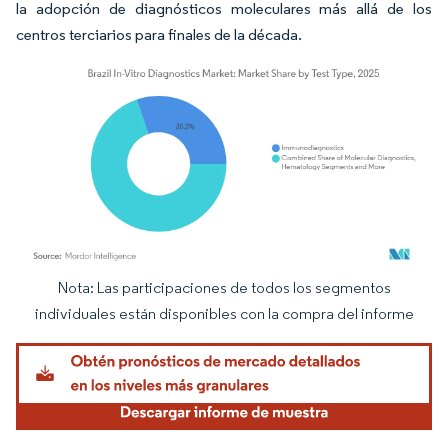
la adopción de diagnósticos moleculares más allá de los
centros terciarios para finales de la década.
Nota: Las participaciones de todos los segmentos
Imagen © Mordor Intelligence. El uso requiere atribución según CC BY 4.0.
individuales están disponibles con la compra del informe