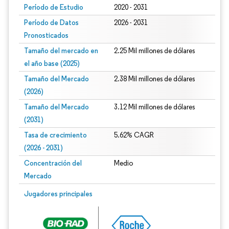
Período de Estudio
2020 - 2031
Período de Datos
2026 - 2031
Pronosticados
Tamaño del mercado en
2.25 Mil millones de dólares
el año base (2025)
Tamaño del Mercado
2.38 Mil millones de dólares
(2026)
Tamaño del Mercado
3.12 Mil millones de dólares
(2031)
Tasa de crecimiento
5.62% CAGR
(2026 - 2031)
Concentración del
Medio
Mercado
Imagen © Mordor Intelligence. El uso requiere atribución según CC BY 4.0.
Jugadores principales