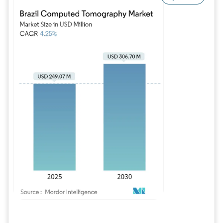
Imagen © Mordor Intelligence. El uso requiere atribución según CC BY 4.0.