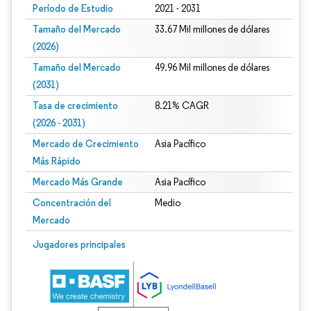
Período de Estudio
2021 - 2031
Tamaño del Mercado
33.67 Mil millones de dólares
(2026)
Tamaño del Mercado
49.96 Mil millones de dólares
(2031)
Tasa de crecimiento
8.21% CAGR
(2026 - 2031)
Mercado de Crecimiento
Asia Pacífico
Más Rápido
Mercado Más Grande
Asia Pacífico
Concentración del
Medio
Mercado
Imagen © Mordor Intelligence. El uso requiere atribución según CC BY 4.0.
Jugadores principales