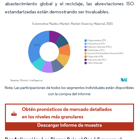
abastecimiento global y el reciclaje, las abreviaciones ISO
estandarizadas están demostrando ser invaluables.
Imagen © Mordor Intelligence. El uso requiere atribución según CC BY 4.0.