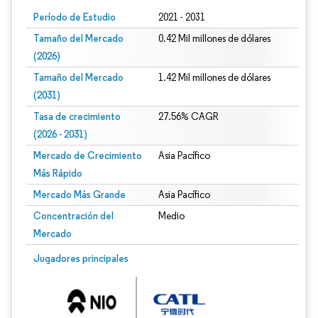
Período de Estudio
2021 - 2031
Tamaño del Mercado
0.42 Mil millones de dólares
(2026)
Tamaño del Mercado
1.42 Mil millones de dólares
(2031)
Tasa de crecimiento
27.56% CAGR
(2026 - 2031)
Mercado de Crecimiento
Asia Pacífico
Más Rápido
Mercado Más Grande
Asia Pacífico
Concentración del
Medio
Mercado
Imagen © Mordor Intelligence. El uso requiere atribución según CC BY 4.0.
Jugadores principales