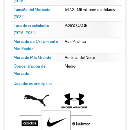
(2026)
Tamaño del Mercado
647.21 Mil millones de dólares
(2031)
Tasa de crecimiento
9.28% CAGR
(2026 - 2031)
Mercado de Crecimiento
Asia Pacífico
Más Rápido
Mercado Más Grande
América del Norte
Concentración del
Medio
Mercado
Imagen © Mordor Intelligence. El uso requiere atribución según CC BY 4.0.
Jugadores principales