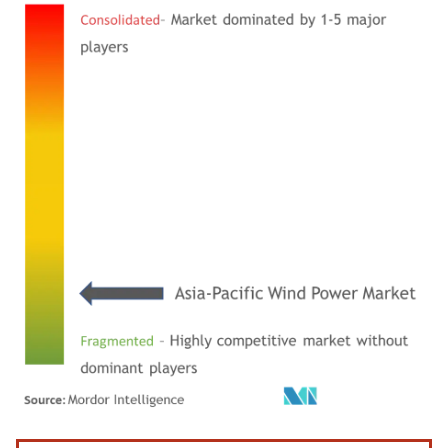
Imagen © Mordor Intelligence. El uso requiere atribución según CC BY 4.0.