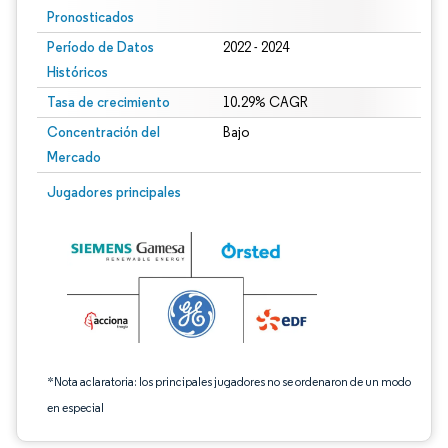
Pronosticados
Período de Datos
2022 - 2024
Históricos
Tasa de crecimiento
10.29% CAGR
Concentración del
Bajo
Mercado
Imagen © Mordor Intelligence. El uso requiere atribución según CC BY 4.0.
Jugadores principales
*Nota aclaratoria: los principales jugadores no se ordenaron de un modo
en especial