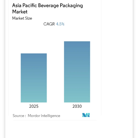
Imagen © Mordor Intelligence. El uso requiere atribución según CC BY 4.0.