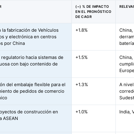
R
(~) % DE IMPACTO
RELEVA
EN EL PRONÓSTICO
DE CAGR
 la fabricación de Vehículos
+1.8%
China,
cos y electrónica en centros
derram
os por China
baterí
 regulatorio hacia sistemas de
+1.5%
China, 
uosa con bajo contenido de
cumpli
Europ
ón del embalaje flexible para el
+1.3%
A nive
iento de pedidos de comercio
corredo
nico
Sudest
yectos de construcción en
+1.0%
India, 
 la ASEAN