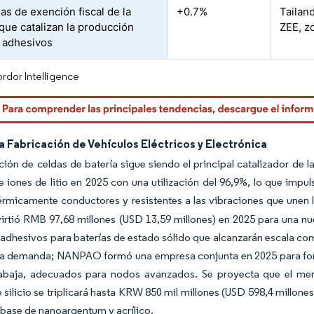
s de exención fiscal de la
+0.7%
Tailan
ue catalizan la producción
ZEE, z
e adhesivos
rdor Intelligence
a Fabricación de Vehículos Eléctricos y Electrónica
ión de celdas de batería sigue siendo el principal catalizador de
e iones de litio en 2025 con una utilización del 96,9%, lo que impu
térmicamente conductores y resistentes a las vibraciones que unen 
virtió RMB 97,68 millones (USD 13,59 millones) en 2025 para una nu
adhesivos para baterías de estado sólido que alcanzarán escala co
 la demanda; NANPAO formó una empresa conjunta en 2025 para for
rabaja, adecuados para nodos avanzados. Se proyecta que el me
 silicio se triplicará hasta KRW 850 mil millones (USD 598,4 millon
 base de nanoargentum y acrílico.