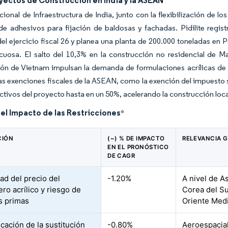
ectos de Construcción en India y la ASEAN
cional de Infraestructura de India, junto con la flexibilización de los
 adhesivos para fijación de baldosas y fachadas. Pidilite registr
del ejercicio fiscal 26 y planea una planta de 200.000 toneladas en
cuosa. El salto del 10,3% en la construcción no residencial de M
ión de Vietnam impulsan la demanda de formulaciones acrílicas de
as exenciones fiscales de la ASEAN, como la exención del impuesto s
ctivos del proyecto hasta en un 50%, acelerando la construcción loca
del Impacto de las Restricciones
*
CIÓN
(~) % DE IMPACTO
RELEVANCIA 
EN EL PRONÓSTICO
DE CAGR
dad del precio del
-1.20%
A nivel de A
o acrílico y riesgo de
Corea del Su
s primas
Oriente Med
icación de la sustitución
-0.80%
Aeroespacial