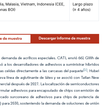
dia, Malasia, Vietnam, Indonesia (CEE,
Largo plazo
onas BOI)
(≥ 4 años)
 la demanda de acrílicos especiales. CATL envió 661 GWh de
lsó a los desarrolladores de adhesivos a suministrar híbridos
[1]
las celdas directamente a las carcasas del paquete
. Hubei
eva línea de aglutinante de látex y se asoció con Tailan New
mercial después de 2027. La localización de semiconductores
mular adhesivos para encapsulado de chips con emisión de
rcado surcoreano de adhesivos para chips de potencia de
es) para 2030, sosteniendo la demanda de soluciones de unión