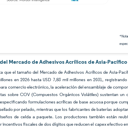
*Nota
espec
 del Mercado de Adhesivos Acrílicos de Asia-Pacífico
ta que el tamaño del Mercado de Adhesivos Acrílicos de Asia-Pací
millones en 2026 hasta USD 7,83 mil millones en 2031, registran
ara comercio electrónico, la aceleración del ensamblaje de compone
ctas sobre COV (Compuestos Orgánicos Volátiles) sustentan un c
especificando formulaciones acrílicas de base acuosa porque cumpl
sellado por pelado, mientras que los fabricantes de baterías adopta
diseños de celda a paquete. Los productores también están reub
 incentivos fiscales de dos dígitos que reducen el capex efectivo en