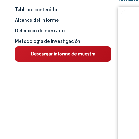
Tabla de contenido
Tamaño y cuota de mercado
Alcance del Informe
Análisis de mercado
Definición de mercado
Metodología de Investigación
Tendencias e ideas
Análisis de segmentos
Análisis geográfico
Panorama competitivo
Jugadores principales
Desarrollos de la industria