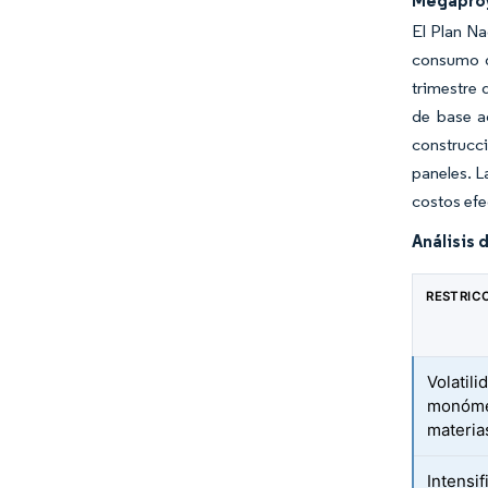
Megaproy
El Plan Na
consumo de
trimestre 
de base a
construcc
paneles. L
costos efe
Análisis 
RESTRIC
Volatili
monómer
materia
Intensif