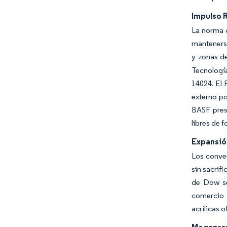
Impulso 
La norma 
mantenerse
y zonas d
Tecnologí
14024. El
externo po
BASF pres
libres de 
Expansió
Los conver
sin sacrif
de Dow se
comercio 
acrílicas 