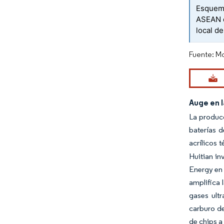
Esquema
ASEAN q
local d
Fuente: Mo
Auge en l
La producc
baterías d
acrílicos 
Huitian in
Energy en 
amplifica
gases ult
carburo de
de chips a