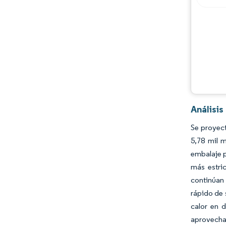
Análisis
Se proyec
5,78 mil 
embalaje p
más estri
continúan 
rápido de 
calor en 
aprovechar