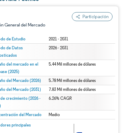
Participación
ón General del Mercado
odo de Estudio
2021 - 2031
odo de Datos
2026 - 2031
osticados
ño del mercado en el
5.44 Mil millones de dólares
base (2025)
ño del Mercado (2026)
5.78 Mil millones de dólares
n según CC BY 4.0.
ño del Mercado (2031)
7.83 Mil millones de dólares
 de crecimiento (2026 -
6.26% CAGR
)
entración del Mercado
Medio
n © Mordor Intelligence. El uso requiere atribución según CC BY 4.0.
dores principales