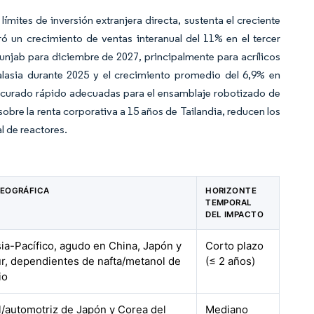
 límites de inversión extranjera directa, sustenta el creciente
ó un crecimiento de ventas interanual del 11% en el tercer
 Punjab para diciembre de 2027, principalmente para acrílicos
alasia durante 2025 y el crecimiento promedio del 6,9% en
 curado rápido adecuadas para el ensamblaje robotizado de
obre la renta corporativa a 15 años de Tailandia, reducen los
l de reactores.
GEOGRÁFICA
HORIZONTE
TEMPORAL
DEL IMPACTO
sia-Pacífico, agudo en China, Japón y
Corto plazo
r, dependientes de nafta/metanol de
(≤ 2 años)
io
/automotriz de Japón y Corea del
Mediano