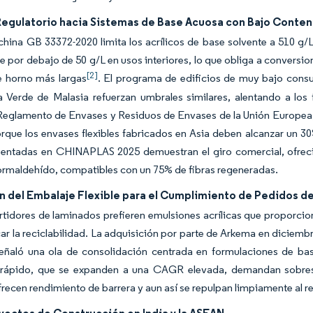
Regulatorio hacia Sistemas de Base Acuosa con Bajo Conte
china GB 33372-2020 limita los acrílicos de base solvente a 510 
 por debajo de 50 g/L en usos interiores, lo que obliga a conversio
[2]
e horno más largas
. El programa de edificios de muy bajo cons
a Verde de Malasia refuerzan umbrales similares, alentando a los
 Reglamento de Envases y Residuos de Envases de la Unión Europe
rque los envases flexibles fabricados en Asia deben alcanzar un 3
entadas en CHINAPLAS 2025 demuestran el giro comercial, ofrecie
formaldehído, compatibles con un 75% de fibras regeneradas.
n del Embalaje Flexible para el Cumplimiento de Pedidos d
tidores de laminados prefieren emulsiones acrílicas que proporcion
icar la reciclabilidad. La adquisición por parte de Arkema en diciem
ñaló una ola de consolidación centrada en formulaciones de base
rápido, que se expanden a una CAGR elevada, demandan sobres 
ofrecen rendimiento de barrera y aun así se repulpan limpiamente al re