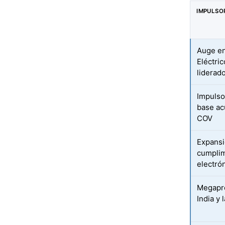
IMPULSO
Auge en
Eléctri
liderad
Impulso
base ac
COV
Expansi
cumplim
electró
Megapro
India y