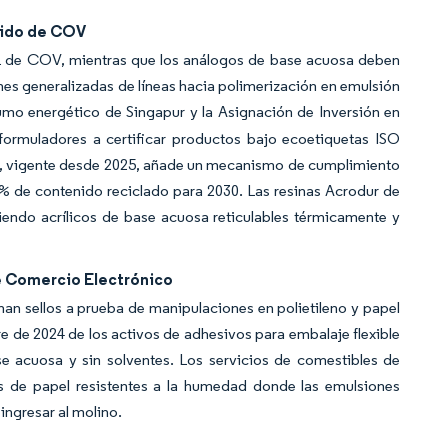
nido de COV
g/L de COV, mientras que los análogos de base acuosa deben
nes generalizadas de líneas hacia polimerización en emulsión
umo energético de Singapur y la Asignación de Inversión en
 formuladores a certificar productos bajo ecoetiquetas ISO
a, vigente desde 2025, añade un mecanismo de cumplimiento
0% de contenido reciclado para 2030. Las resinas Acrodur de
ndo acrílicos de base acuosa reticulables térmicamente y
e Comercio Electrónico
an sellos a prueba de manipulaciones en polietileno y papel
bre de 2024 de los activos de adhesivos para embalaje flexible
 acuosa y sin solventes. Los servicios de comestibles de
de papel resistentes a la humedad donde las emulsiones
ingresar al molino.