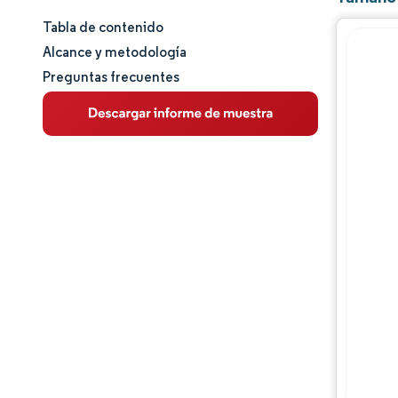
Tabla de contenido
Tamaño y cuota de mercado
Alcance y metodología
Preguntas frecuentes
Análisis de mercado
Tendencias e ideas
Análisis de segmentos
Análisis geográfico
Panorama regulatorio
Panorama competitivo
Jugadores principales
Oportunidades y perspectivas