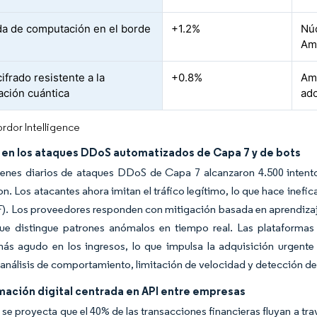
 de computación en el borde
+1.2%
Núc
Amé
ifrado resistente a la
+0.8%
Amé
ción cuántica
ado
rdor Intelligence
en los ataques DDoS automatizados de Capa 7 y de bots
enes diarios de ataques DDoS de Capa 7 alcanzaron 4.500 intento
n. Los atacantes ahora imitan el tráfico legítimo, lo que hace inefi
. Los proveedores responden con mitigación basada en aprendiz
ue distingue patrones anómalos en tiempo real. Las plataformas d
ás agudo en los ingresos, lo que impulsa la adquisición urgente
nálisis de comportamiento, limitación de velocidad y detección d
mación digital centrada en API entre empresas
 se proyecta que el 40% de las transacciones financieras fluyan a tra