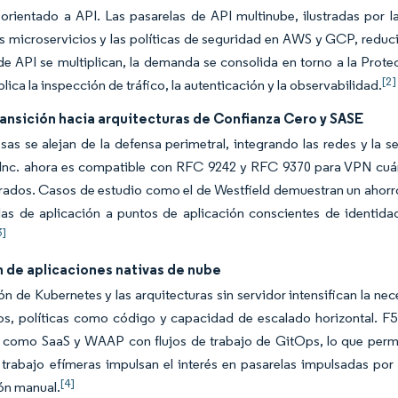
 orientado a API. Las pasarelas de API multinube, ilustradas por 
os microservicios y las políticas de seguridad en AWS y GCP, redu
de API se multiplican, la demanda se consolida en torno a la Pro
[2]
lica la inspección de tráfico, la autenticación y la observabilidad.
ansición hacia arquitecturas de Confianza Cero y SASE
as se alejan de la defensa perimetral, integrando las redes y la 
Inc. ahora es compatible con RFC 9242 y RFC 9370 para VPN cuánti
frados. Casos de estudio como el de Westfield demuestran un ahor
las de aplicación a puntos de aplicación conscientes de identida
3]
n de aplicaciones nativas de nube
n de Kubernetes y las arquitecturas sin servidor intensifican la 
os, políticas como código y capacidad de escalado horizontal. F5 
 como SaaS y WAAP con flujos de trabajo de GitOps, lo que permit
trabajo efímeras impulsan el interés en pasarelas impulsadas por 
[4]
ón manual.