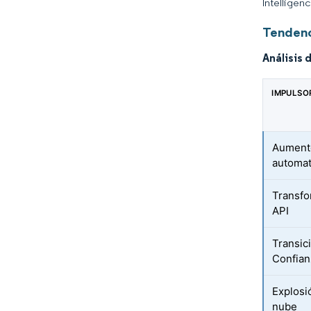
Intelligen
Tendenc
Análisis 
IMPULSO
Aument
automat
Transfo
API
Transic
Confian
Explosi
nube