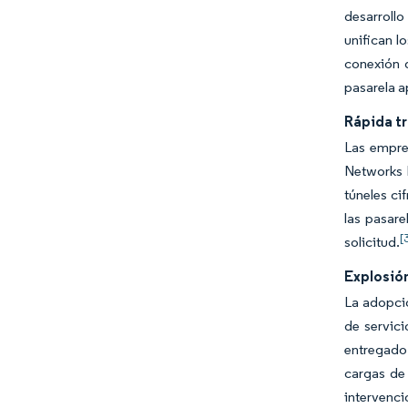
desarrollo
unifican l
conexión 
pasarela ap
Rápida tr
Las empres
Networks 
túneles ci
las pasare
[
solicitud.
Explosió
La adopció
de servici
entregado
cargas de 
intervenci