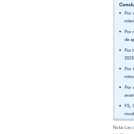
Conclu
Por 
mien
Por 
de a
Por 
2025
Por 
mino
Por 
avan
F5, 
mode
Nota: Las 