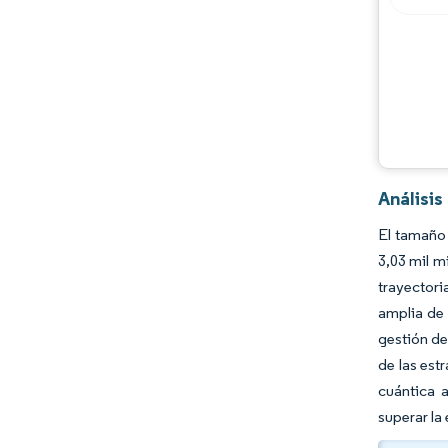
Desarrollos de la industria
Análisis
El tamaño 
3,03 mil m
trayector
amplia de 
gestión de
de las est
cuántica 
superar la