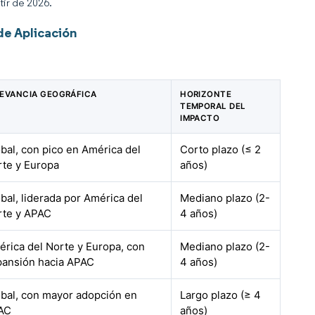
tir de 2026.
de Aplicación
LEVANCIA GEOGRÁFICA
HORIZONTE
TEMPORAL DEL
IMPACTO
bal, con pico en América del
Corto plazo (≤ 2
rte y Europa
años)
bal, liderada por América del
Mediano plazo (2-
rte y APAC
4 años)
rica del Norte y Europa, con
Mediano plazo (2-
pansión hacia APAC
4 años)
bal, con mayor adopción en
Largo plazo (≥ 4
AC
años)