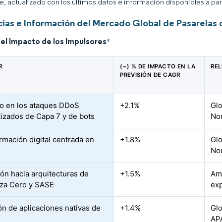
ce, actualizado con los últimos datos e información disponibles a par
ias e Información del Mercado Global de Pasarelas 
del Impacto de los Impulsores
*
R
(~) % DE IMPACTO EN LA
RE
PREVISIÓN DE CAGR
o en los ataques DDoS
+2.1%
Glo
izados de Capa 7 y de bots
No
rmación digital centrada en
+1.8%
Glo
No
ión hacia arquitecturas de
+1.5%
Amé
za Cero y SASE
ex
ón de aplicaciones nativas de
+1.4%
Glo
AP