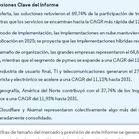
siones Clave del Informe
oferta, las soluciones retuvieron el 69,74% de la participación de
tras que los servicios se encaminan hacia la CAGR más rápida del 1
modo de implementación, las implementaciones en nube mantuvieron
plicación en 2025; se proyecta que las implementaciones híbridas r
tamaño de organización, las grandes empresas representaron el 64,
, mientras que el segmento de pymes se expande a una CAGR del 1
industria de usuario final, TI y telecomunicaciones generaron el 
rista y electrónico se acelere a una CAGR del 11,12% hasta 2031.
geografía, América del Norte contribuyó con el 37,74% de los ing
ce a una CAGR del 11,93% hasta 2031.
Cloudflare y Akamai representaron colectivamente algo más del 
radamente consolidado.
cifras de tamaño del mercado y previsión de este informe se gener