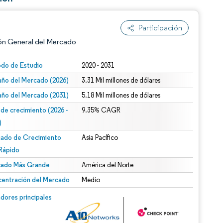
Participación
ón General del Mercado
odo de Estudio
2020 - 2031
ño del Mercado (2026)
3.31 Mil millones de dólares
ño del Mercado (2031)
5.18 Mil millones de dólares
 de crecimiento (2026 -
9.35% CAGR
)
ado de Crecimiento
Asia Pacífico
n según CC BY 4.0.
Rápido
ado Más Grande
América del Norte
entración del Mercado
Medio
n © Mordor Intelligence. El uso requiere atribución según CC BY 4.0.
dores principales