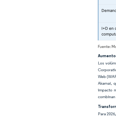
Demanda
I+D en c
computa
Fuente: Mo
Aumento 
Los volúm
Corporatio
Web (WAF)
Akamai, q
impacto m
combinan a
Transfor
Para 2026,