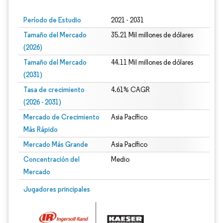
Período de Estudio
2021 - 2031
Tamaño del Mercado
35.21 Mil millones de dólares
(2026)
Tamaño del Mercado
44.11 Mil millones de dólares
(2031)
Tasa de crecimiento
4.61% CAGR
(2026 - 2031)
Mercado de Crecimiento
Asia Pacífico
Más Rápido
Mercado Más Grande
Asia Pacífico
Concentración del
Medio
Mercado
Imagen © Mordor Intelligence. El uso requiere atribución según CC BY 4.0.
Jugadores principales