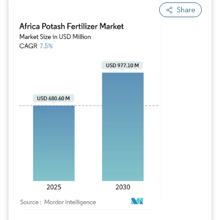
Share
Imagen © Mordor Intelligence. El uso requiere atribución según CC BY 4.0.