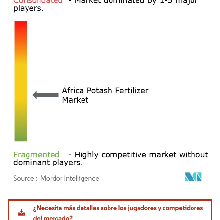
Imagen © Mordor Intelligence. El uso requiere atribución según CC BY 4.0.