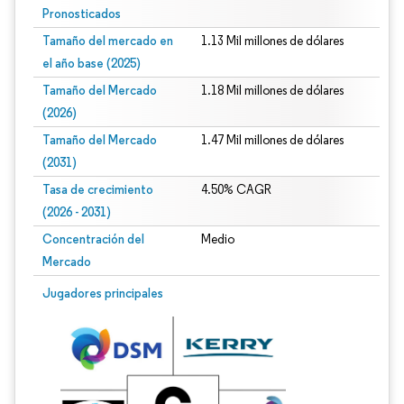
Pronosticados
Tamaño del mercado en
1.13 Mil millones de dólares
el año base (2025)
Tamaño del Mercado
1.18 Mil millones de dólares
(2026)
Tamaño del Mercado
1.47 Mil millones de dólares
(2031)
Tasa de crecimiento
4.50% CAGR
(2026 - 2031)
Concentración del
Medio
Mercado
Imagen © Mordor Intelligence. El uso requiere atribución según CC BY 4.0.
Jugadores principales