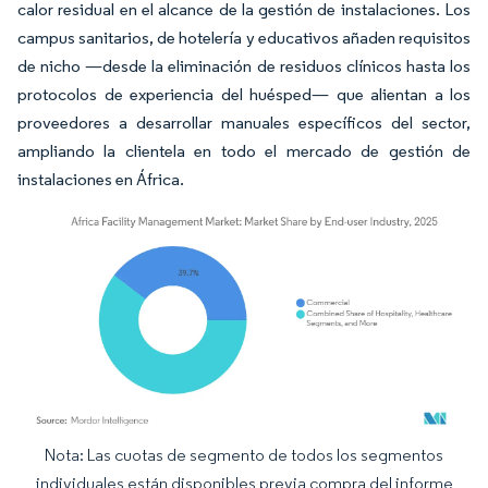
calor residual en el alcance de la gestión de instalaciones. Los
campus sanitarios, de hotelería y educativos añaden requisitos
de nicho —desde la eliminación de residuos clínicos hasta los
protocolos de experiencia del huésped— que alientan a los
proveedores a desarrollar manuales específicos del sector,
ampliando la clientela en todo el mercado de gestión de
instalaciones en África.
Nota: Las cuotas de segmento de todos los segmentos
Imagen © Mordor Intelligence. El uso requiere atribución según CC BY 4.0.
individuales están disponibles previa compra del informe