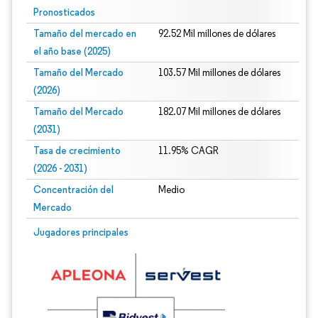
Pronosticados
Tamaño del mercado en
92.52 Mil millones de dólares
el año base (2025)
Tamaño del Mercado
103.57 Mil millones de dólares
(2026)
Tamaño del Mercado
182.07 Mil millones de dólares
(2031)
Tasa de crecimiento
11.95% CAGR
(2026 - 2031)
Concentración del
Medio
Mercado
Imagen © Mordor Intelligence. El uso requiere atribución según CC BY 4.0.
Jugadores principales