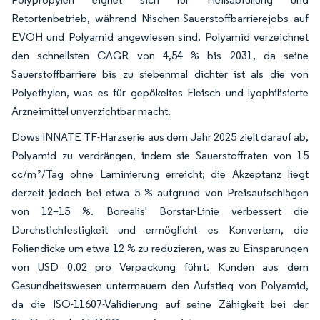
Retortenbetrieb, während Nischen-Sauerstoffbarrierejobs auf
EVOH und Polyamid angewiesen sind. Polyamid verzeichnet
den schnellsten CAGR von 4,54 % bis 2031, da seine
Sauerstoffbarriere bis zu siebenmal dichter ist als die von
Polyethylen, was es für gepökeltes Fleisch und lyophilisierte
Arzneimittel unverzichtbar macht.
Dows INNATE TF-Harzserie aus dem Jahr 2025 zielt darauf ab,
Polyamid zu verdrängen, indem sie Sauerstoffraten von 15
cc/m²/Tag ohne Laminierung erreicht; die Akzeptanz liegt
derzeit jedoch bei etwa 5 % aufgrund von Preisaufschlägen
von 12–15 %. Borealis' Borstar-Linie verbessert die
Durchstichfestigkeit und ermöglicht es Konvertern, die
Foliendicke um etwa 12 % zu reduzieren, was zu Einsparungen
von USD 0,02 pro Verpackung führt. Kunden aus dem
Gesundheitswesen untermauern den Aufstieg von Polyamid,
da die ISO-11607-Validierung auf seine Zähigkeit bei der