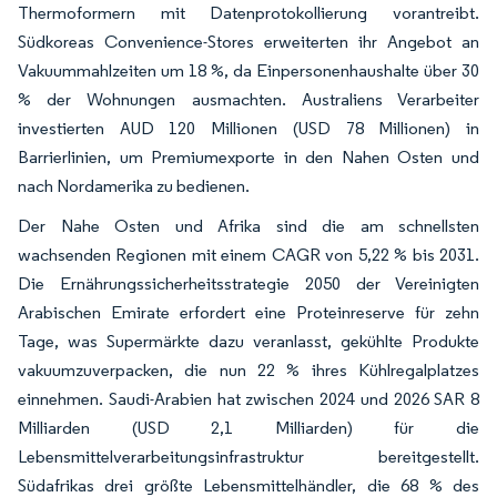
Thermoformern mit Datenprotokollierung vorantreibt.
Südkoreas Convenience-Stores erweiterten ihr Angebot an
Vakuummahlzeiten um 18 %, da Einpersonenhaushalte über 30
% der Wohnungen ausmachten. Australiens Verarbeiter
investierten AUD 120 Millionen (USD 78 Millionen) in
Barrierlinien, um Premiumexporte in den Nahen Osten und
nach Nordamerika zu bedienen.
Der Nahe Osten und Afrika sind die am schnellsten
wachsenden Regionen mit einem CAGR von 5,22 % bis 2031.
Die Ernährungssicherheitsstrategie 2050 der Vereinigten
Arabischen Emirate erfordert eine Proteinreserve für zehn
Tage, was Supermärkte dazu veranlasst, gekühlte Produkte
vakuumzuverpacken, die nun 22 % ihres Kühlregalplatzes
einnehmen. Saudi-Arabien hat zwischen 2024 und 2026 SAR 8
Milliarden (USD 2,1 Milliarden) für die
Lebensmittelverarbeitungsinfrastruktur bereitgestellt.
Südafrikas drei größte Lebensmittelhändler, die 68 % des