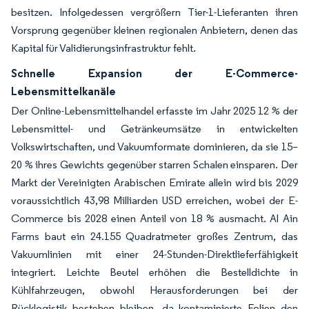
besitzen. Infolgedessen vergrößern Tier-1-Lieferanten ihren
Vorsprung gegenüber kleinen regionalen Anbietern, denen das
Kapital für Validierungsinfrastruktur fehlt.
Schnelle Expansion der E-Commerce-
Lebensmittelkanäle
Der Online-Lebensmittelhandel erfasste im Jahr 2025 12 % der
Lebensmittel- und Getränkeumsätze in entwickelten
Volkswirtschaften, und Vakuumformate dominieren, da sie 15–
20 % ihres Gewichts gegenüber starren Schalen einsparen. Der
Markt der Vereinigten Arabischen Emirate allein wird bis 2029
voraussichtlich 43,98 Milliarden USD erreichen, wobei der E-
Commerce bis 2028 einen Anteil von 18 % ausmacht. Al Ain
Farms baut ein 24.155 Quadratmeter großes Zentrum, das
Vakuumlinien mit einer 24-Stunden-Direktlieferfähigkeit
integriert. Leichte Beutel erhöhen die Bestelldichte in
Kühlfahrzeugen, obwohl Herausforderungen bei der
Rücklogistik bestehen bleiben, da kontaminierte Folien den