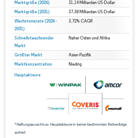
Marktgröße (2026)
31.14 Milliarden US-Dollar
Marktgröße (2031)
37.38 Milliarden US-Dollar
Wachstumsrate (2026 -
3.72% CAGR
2031)
Schnellstwachsender
Naher Osten und Afrika
Markt
Größter Markt
Asien-Pazifik
Marktkonzentration
Niedrig
Bild © Mordor Intelligence. Wiederverwendung erfordert Namensnennung gem
Hauptakteure
*Haftungsausschluss: Hauptakteure in keiner bestimmten Reihenfolge
sortiert