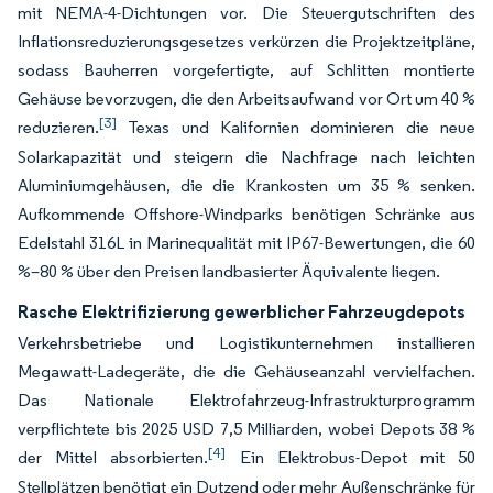
mit NEMA-4-Dichtungen vor. Die Steuergutschriften des
Inflationsreduzierungsgesetzes verkürzen die Projektzeitpläne,
sodass Bauherren vorgefertigte, auf Schlitten montierte
Gehäuse bevorzugen, die den Arbeitsaufwand vor Ort um 40 %
[3]
reduzieren.
Texas und Kalifornien dominieren die neue
Solarkapazität und steigern die Nachfrage nach leichten
Aluminiumgehäusen, die die Krankosten um 35 % senken.
Aufkommende Offshore-Windparks benötigen Schränke aus
Edelstahl 316L in Marinequalität mit IP67-Bewertungen, die 60
%–80 % über den Preisen landbasierter Äquivalente liegen.
Rasche Elektrifizierung gewerblicher Fahrzeugdepots
Verkehrsbetriebe und Logistikunternehmen installieren
Megawatt-Ladegeräte, die die Gehäuseanzahl vervielfachen.
Das Nationale Elektrofahrzeug-Infrastrukturprogramm
verpflichtete bis 2025 USD 7,5 Milliarden, wobei Depots 38 %
[4]
der Mittel absorbierten.
Ein Elektrobus-Depot mit 50
Stellplätzen benötigt ein Dutzend oder mehr Außenschränke für