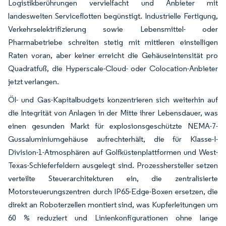
Logistikberührungen vervielfacht und Anbieter mit
landesweiten Serviceflotten begünstigt. Industrielle Fertigung,
Verkehrselektrifizierung sowie Lebensmittel- oder
Pharmabetriebe schreiten stetig mit mittleren einstelligen
Raten voran, aber keiner erreicht die Gehäuseintensität pro
Quadratfuß, die Hyperscale-Cloud- oder Colocation-Anbieter
jetzt verlangen.
Öl- und Gas-Kapitalbudgets konzentrieren sich weiterhin auf
die Integrität von Anlagen in der Mitte ihrer Lebensdauer, was
einen gesunden Markt für explosionsgeschützte NEMA-7-
Gussaluminiumgehäuse aufrechterhält, die für Klasse-I-
Division-1-Atmosphären auf Golfküstenplattformen und West-
Texas-Schieferfeldern ausgelegt sind. Prozesshersteller setzen
verteilte Steuerarchitekturen ein, die zentralisierte
Motorsteuerungszentren durch IP65-Edge-Boxen ersetzen, die
direkt an Roboterzellen montiert sind, was Kupferleitungen um
60 % reduziert und Linienkonfigurationen ohne lange