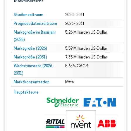
Marktübersicht
Studienzeitraum
2020 - 2031
Prognosedatenzeitraum
2026 - 2031
Marktgröße im Basisjahr
5.26 Milliarden US-Dollar
(2025)
Marktgröße (2026)
5.59 Milliarden US-Dollar
Marktgröße (2031)
7.35 Milliarden US-Dollar
Wachstumsrate (2026 -
5.63% CAGR
2031)
Marktkonzentration
Mittel
Bild © Mordor Intelligence. Wiederverwendung erfordert Namensnennung gem
Hauptakteure