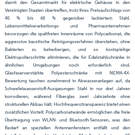
damit den Gesamtmarkt für elektrische Gehäuse in den
Vereinigten Staaten übertreffen, trotz ihres Preisaufschlags von
40 % bis 60 % gegenüber lackiertem Stahl.
Lebensmittelverarbeitungs- und Pharmaunternehmen
bevorzugen die spaltfreien Innenräume von Polycarbonat, die
aggressive kaustische Reinigungsverfahren überstehen, ohne
Bakterien zu beherbergen, und so kostspielige
Elektropolierschritte eliminieren, die für Edelstahlschränke in
ähnlichen Umgebungen noch erforderlich sind.
Glasfaserverstärkte Polyesterschränke mit NEMA-4X-
Bewertung tauchen zunehmend in Abwasseranlagen auf, da
Schwefelwasserstoff-Ausgasungen Stahl in nur drei Jahren
korrodieren, während Fiberglas zwei Jahrzehnte ohne
strukturellen Abbau hält. Hochfrequenztransparenz bietet einen
zusätzlichen Vorteil: Polycarbonatwände ermöglichen die freie
Übertragung von WLAN- und Bluetooth-Sensoren, was den
Bedarf an speziellen Antennenfenstern entfällt und den