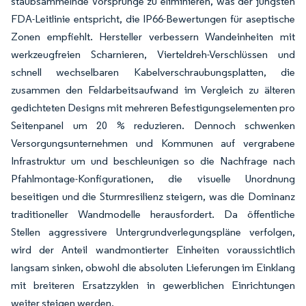
staubsammelnde Vorsprünge zu eliminieren, was der jüngsten
FDA-Leitlinie entspricht, die IP66-Bewertungen für aseptische
Zonen empfiehlt. Hersteller verbessern Wandeinheiten mit
werkzeugfreien Scharnieren, Vierteldreh-Verschlüssen und
schnell wechselbaren Kabelverschraubungsplatten, die
zusammen den Feldarbeitsaufwand im Vergleich zu älteren
gedichteten Designs mit mehreren Befestigungselementen pro
Seitenpanel um 20 % reduzieren. Dennoch schwenken
Versorgungsunternehmen und Kommunen auf vergrabene
Infrastruktur um und beschleunigen so die Nachfrage nach
Pfahlmontage-Konfigurationen, die visuelle Unordnung
beseitigen und die Sturmresilienz steigern, was die Dominanz
traditioneller Wandmodelle herausfordert. Da öffentliche
Stellen aggressivere Untergrundverlegungspläne verfolgen,
wird der Anteil wandmontierter Einheiten voraussichtlich
langsam sinken, obwohl die absoluten Lieferungen im Einklang
mit breiteren Ersatzzyklen in gewerblichen Einrichtungen
weiter steigen werden.