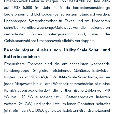
Umspannwerk-Gehäuse stiegen von USD 4.200 im Jahr 2023
auf USD 5.800 im Jahr 2026, da korrosionsbeständige
Legierungen und Lichtbogen-Sensoren zum Standard werden.
Unabhängige Systembetreiber in Texas und im Nordosten
schreiben Fernüberwachungs-Gateways vor, die in sekundären
wetterfesten Boxen untergebracht sind, was die
Gehäuseanzahl pro Umspannwerk effektiv verdoppelt.
Beschleunigter Ausbau von Utility-Scale-Solar- und
Batteriespeichern
Erneuerbare Energien sind die am schnellsten wachsende
Kundengruppe für große freistehende Gehäuse. Entwickler
fügten im Jahr 2026 43,4 GW Utility-Scale-Solar hinzu, wobei
jedes Megawatt bis zu drei Wechselrichterschränke plus eine
Kombinationsbox erfordert, die für thermische Zyklen von -40
[2]
°C bis +70 °C ausgelegt ist.
Batterieprojekte lieferten
weitere 24 GW, und jeder Lithium-Ionen-Container schreibt
jetzt ein nach UL 508A gelistetes Edelstahl-Brandschutzpanel