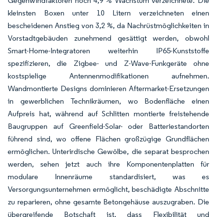
Gegenwindfaktoren noch 4,9 % Wachstum verzeichnete. Die
kleinsten Boxen unter 10 Litern verzeichneten einen
bescheidenen Anstieg von 3,2 %, da Nachrüstmöglichkeiten in
Vorstadtgebäuden zunehmend gesättigt werden, obwohl
Smart-Home-Integratoren weiterhin IP65-Kunststoffe
spezifizieren, die Zigbee- und Z-Wave-Funkgeräte ohne
kostspielige Antennenmodifikationen aufnehmen.
Wandmontierte Designs dominieren Aftermarket-Ersetzungen
in gewerblichen Technikräumen, wo Bodenfläche einen
Aufpreis hat, während auf Schlitten montierte freistehende
Baugruppen auf Greenfield-Solar- oder Batteriestandorten
führend sind, wo offene Flächen großzügige Grundflächen
ermöglichen. Unterirdische Gewölbe, die separat besprochen
werden, sehen jetzt auch ihre Komponentenplatten für
modulare Innenräume standardisiert, was es
Versorgungsunternehmen ermöglicht, beschädigte Abschnitte
zu reparieren, ohne gesamte Betongehäuse auszugraben. Die
übergreifende Botschaft ist, dass Flexibilität und