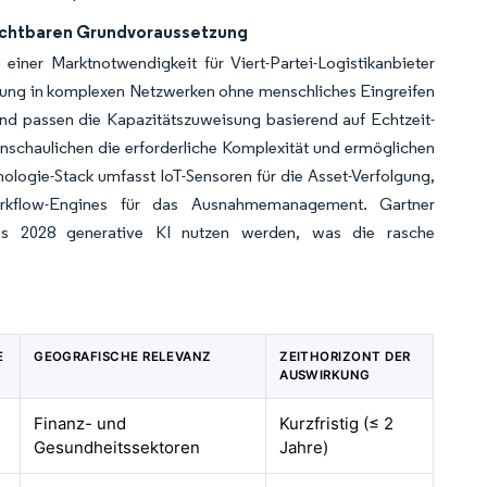
rzichtbaren Grundvoraussetzung
iner Marktnotwendigkeit für Viert-Partei-Logistikanbieter
dung in komplexen Netzwerken ohne menschliches Eingreifen
nd passen die Kapazitätszuweisung basierend auf Echtzeit-
nschaulichen die erforderliche Komplexität und ermöglichen
logie-Stack umfasst IoT-Sensoren für die Asset-Verfolgung,
orkflow-Engines für das Ausnahmemanagement. Gartner
 bis 2028 generative KI nutzen werden, was die rasche
E
GEOGRAFISCHE RELEVANZ
ZEITHORIZONT DER
AUSWIRKUNG
Finanz- und
Kurzfristig (≤ 2
Gesundheitssektoren
Jahre)