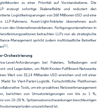
gistikkosten zu einer Priorität auf Vorstandsebene. Die
LLP erzeugt sofortige Skaleneffekte und reduziert den
ntierte Logistikeinsparungen von 260 Millionen USD und eine
s LLP-Rahmens. Asset-Light-Anbieter übernehmen auch
ken von den Unternehmensbilanzen. Fertigungsunternehmen in
nstleistungssektoren betrachten LLPs nun als strategische
liance-Management spricht zudem multistaatliche Betreiber
[1]
ben
.
er-Orchestrierung
ce-Level-Anforderungen bei Paketen, Teilladungen und
sport- und Lagerdaten, um Multi-Knoten-Fulfillment-Netzwerke
einen Wert von 32,14 Milliarden USD erreichen und mit einer
kt für Viert-Partei-Logistik. Fortschrittliche Plattformen
kollaborative Tools, um ein proaktives Netzwerkmanagement
ren, berichten von Umsatzsteigerungen von bis zu 1 %,
ienz von 10–20 %. Spitzensaisonschwankungen beschleunigen
ochvolumenperioden unzureichend ist.