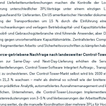
 und Lieferkettenunterbrechungen machen die Kontrolle der Lo
erung unterschiedlicher 3PL-Verträge unter einem einzigen 
saufwand für Lieferanten. Ein US-amerikanischer Hersteller dokume
ung der Transportkosten um 15 % durch die Einführung eine
enschwankungen und verlagern Betriebskapital- und Kapazitätsrisi
obil- und Gebrauchsgüterbranche sind führende Anwender, aber Die
ng gegen unvorhersehbare Kapazitätsmärkte. Zentralisiertes Comp
t fragmentierten Arbeits- und Sicherheitsvorschriften zu kämpfen ha
ce-getriebene Nachfrage nach landesweiter Control-Tow
hen zur Same-Day- und Next-Day-Lieferung erhöhen die Servi
ckenlieferungen. Control-Tower-Software integriert Auftrags-, Tran
t zu orchestrieren. Der Control-Tower-Markt selbst wird bis 2030 
1,3 % wachsen – mehr als dreimal so schnell wie der breitere Mar
en prädiktive Analytik, automatisiertes Ausnahmemanagement und 
ichen. Unternehmen, die Control-Tower-Lösungen implementie
ostenreduzierungen von 3–5 % und Verbesserungen der Arbeitseffiz
rung weiter, da die manuelle Koordination über mehrere 3PLs für H