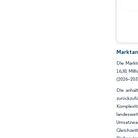
Marktana
Die Marktg
16,81 Mill
(2026–203
Die anhal
zurückzufü
Komplexitä
landeswei
Umsatzwach
Gleichzeit