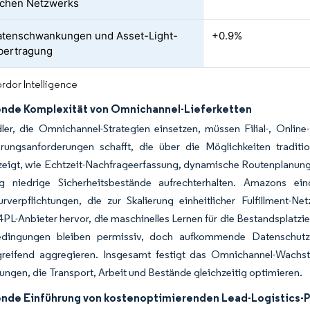
schen Netzwerks
atenschwankungen und Asset-Light-
+0.9%
bertragung
rdor Intelligence
de Komplexität von Omnichannel-Lieferketten
ler, die Omnichannel-Strategien einsetzen, müssen Filial-, Online
erungsanforderungen schafft, die über die Möglichkeiten traditi
zeigt, wie Echtzeit-Nachfrageerfassung, dynamische Routenplanung
tig niedrige Sicherheitsbestände aufrechterhalten. Amazons e
turverpflichtungen, die zur Skalierung einheitlicher Fulfillment-N
4PL-Anbieter hervor, die maschinelles Lernen für die Bestandsplatzi
ingungen bleiben permissiv, doch aufkommende Datenschutzge
greifend aggregieren. Insgesamt festigt das Omnichannel-Wachst
ngen, die Transport, Arbeit und Bestände gleichzeitig optimieren.
de Einführung von kostenoptimierenden Lead-Logistics-P