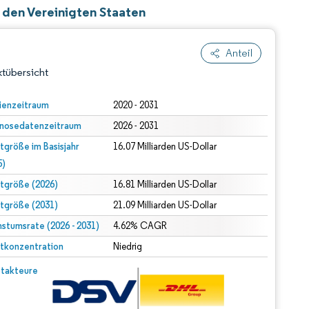
n den Vereinigten Staaten
Anteil
tübersicht
ienzeitraum
2020 - 2031
nosedatenzeitraum
2026 - 2031
tgröße im Basisjahr
16.07 Milliarden US-Dollar
5)
tgröße (2026)
16.81 Milliarden US-Dollar
tgröße (2031)
21.09 Milliarden US-Dollar
dert Namensnennung gemäß CC BY 4.0.
stumsrate (2026 - 2031)
4.62% CAGR
tkonzentration
Niedrig
© Mordor Intelligence. Wiederverwendung erfordert Namensnennung gemäß CC BY 4.0.
takteure