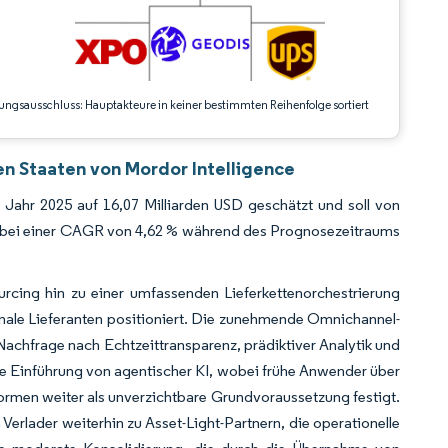
ungsausschluss: Hauptakteure in keiner bestimmten Reihenfolge sortiert
ten Staaten von Mordor Intelligence
m Jahr 2025 auf 16,07 Milliarden USD geschätzt und soll von
n, bei einer CAGR von 4,62 % während des Prognosezeitraums
cing hin zu einer umfassenden Lieferkettenorchestrierung
ionale Lieferanten positioniert. Die zunehmende Omnichannel-
achfrage nach Echtzeittransparenz, prädiktiver Analytik und
e Einführung von agentischer KI, wobei frühe Anwender über
rmen weiter als unverzichtbare Grundvoraussetzung festigt.
erlader weiterhin zu Asset-Light-Partnern, die operationelle