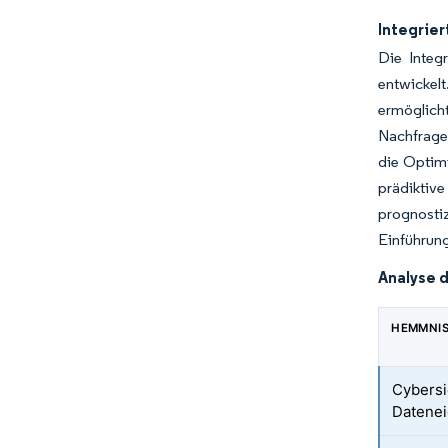
Integrie
Die Integ
entwickel
ermöglich
Nachfrage
die Optim
prädikti
prognosti
Einführung
Analyse 
HEMMNI
Cybersi
Datene