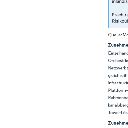
inländi
Frachtr
Risikoü
Quelle: Mo
Zunehmen
Einzelhänd
Orchestri
Netzwerk 
gleichzei
Infrastruk
Plattform-
Rahmenbed
kanalüber
Tower-Lösu
Zunehmen