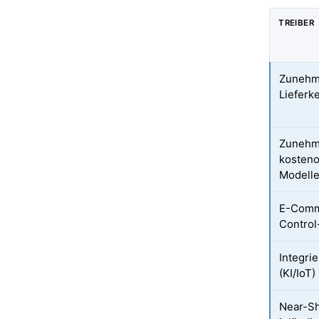
TREIBER
Zunehm
Lieferk
Zunehm
kosteno
Modell
E-Comm
Control
Integri
(KI/IoT)
Near-Sh