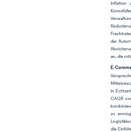
Inflation
Konsolidi
Verwaltung
Reduzier
Frachtrat
der Autom
Absicheru
an, die mi
E-Commer
Versprec
Mittelstre
in Echtzei
CAGR von 2
kombinier
zu ermögl
Logistikk
die Einfüh