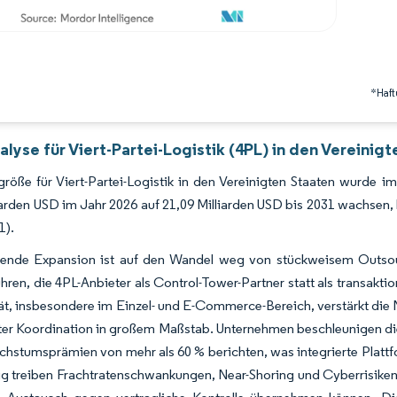
*Haft
lyse für Viert-Partei-Logistik (4PL) in den Vereinig
röße für Viert-Partei-Logistik in den Vereinigten Staaten wurde i
iarden USD im Jahr 2026 auf 21,09 Milliarden USD bis 2031 wachse
1).
tende Expansion ist auf den Wandel weg von stückweisem Outsour
hren, die 4PL-Anbieter als Control-Tower-Partner statt als transakt
t, insbesondere im Einzel- und E-Commerce-Bereich, verstärkt die N
ter Koordination in großem Maßstab. Unternehmen beschleunigen di
stumsprämien von mehr als 60 % berichten, was integrierte Plattfo
ig treiben Frachtratenschwankungen, Near-Shoring und Cyberrisiken V