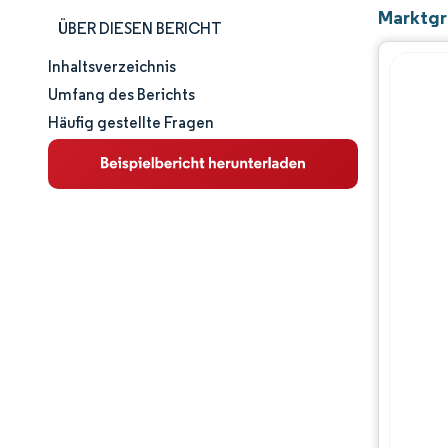
Marktgrö
ÜBER DIESEN BERICHT
Inhaltsverzeichnis
Marktgröße und -anteil
Umfang des Berichts
Häufig gestellte Fragen
Marktanalyse
Trends und Einblicke
Segmentanalyse
Geografische Analyse
Wettbewerbslandschaft
Hauptakteure
Branchenentwicklungen