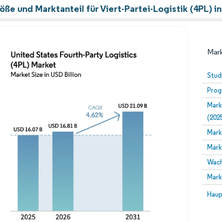
ße und Marktanteil für Viert-Partei-Logistik (4PL) i
Mark
Stud
Prog
Mark
(202
Mark
Mark
Bild © Mordor Intelligence. Wiederverwendung erfor
Wach
Mark
Bild 
Haup