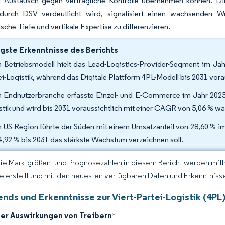
m Austausch gegen vertragliche Kontrolle übernehmen können. D
durch DSV verdeutlicht wird, signalisiert einen wachsenden We
sche Tiefe und vertikale Expertise zu differenzieren.
gste Erkenntnisse des Berichts
 Betriebsmodell hielt das Lead-Logistics-Provider-Segment im Jahr
ei-Logistik, während das Digitale Plattform 4PL-Modell bis 2031 vor
 Endnutzerbranche erfasste Einzel- und E-Commerce im Jahr 2025 e
stik und wird bis 2031 voraussichtlich mit einer CAGR von 5,06 % w
 US-Region führte der Süden mit einem Umsatzanteil von 28,60 % i
4,92 % bis 2031 das stärkste Wachstum verzeichnen soll.
Die Marktgrößen- und Prognosezahlen in diesem Bericht werden mit
ce erstellt und mit den neuesten verfügbaren Daten und Erkenntnissen
nds und Erkenntnisse zur Viert-Partei-Logistik (4PL)
der Auswirkungen von Treibern
*