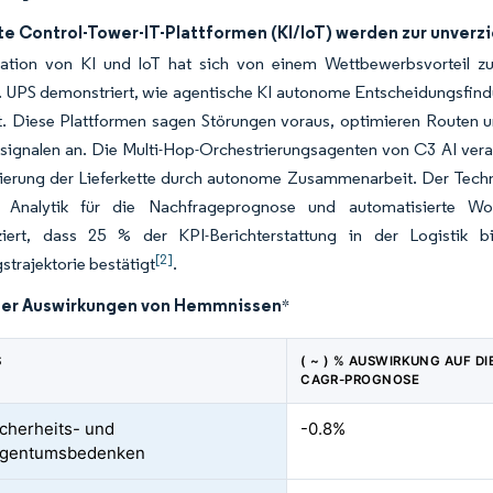
rte Control-Tower-IT-Plattformen (KI/IoT) werden zur unve
ration von KI und IoT hat sich von einem Wettbewerbsvorteil zu e
t. UPS demonstriert, wie agentische KI autonome Entscheidungsfin
t. Diese Plattformen sagen Störungen voraus, optimieren Routen u
signalen an. Die Multi-Hop-Orchestrierungsagenten von C3 AI vera
ierung der Lieferkette durch autonome Zusammenarbeit. Der Techno
ve Analytik für die Nachfrageprognose und automatisierte W
ziert, dass 25 % der KPI-Berichterstattung in der Logistik
[2]
strajektorie bestätigt
.
der Auswirkungen von Hemmnissen
*
S
( ~ ) % AUSWIRKUNG AUF DI
CAGR-PROGNOSE
cherheits- und
-0.8%
igentumsbedenken