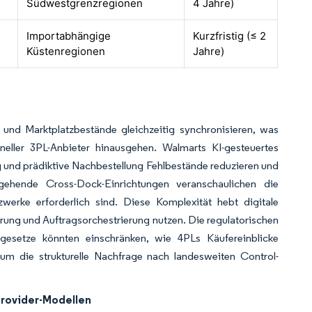
Südwestgrenzregionen
4 Jahre)
Importabhängige
Kurzfristig (≤ 2
Küstenregionen
Jahre)
- und Marktplatzbestände gleichzeitig synchronisieren, was
oneller 3PL-Anbieter hinausgehen. Walmarts KI-gesteuertes
 und prädiktive Nachbestellung Fehlbestände reduzieren und
ingehende Cross-Dock-Einrichtungen veranschaulichen die
etzwerke erforderlich sind. Diese Komplexität hebt digitale
erung und Auftragsorchestrierung nutzen. Die regulatorischen
setze könnten einschränken, wie 4PLs Käufereinblicke
um die strukturelle Nachfrage nach landesweiten Control-
rovider-Modellen