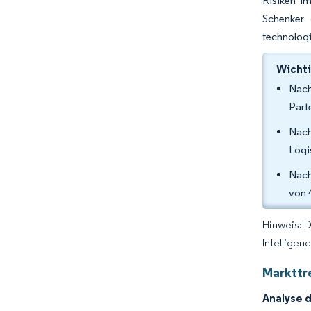
Risiken i
Schenker 
technologi
Wichti
Nach
Part
Nach
Logi
Nach
von 
Hinweis: 
Intelligen
Markttre
Analyse 