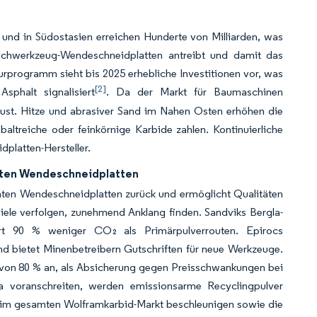
 und in Südostasien erreichen Hunderte von Milliarden, was
ruchwerkzeug-Wendeschneidplatten antreibt und damit das
urprogramm sieht bis 2025 erhebliche Investitionen vor, was
[2]
phalt signalisiert
. Da der Markt für Baumaschinen
obust. Hitze und abrasiver Sand im Nahen Osten erhöhen die
altreiche oder feinkörnige Karbide zahlen. Kontinuierliche
platten-Hersteller.
hten Wendeschneidplatten
ten Wendeschneidplatten zurück und ermöglicht Qualitäten
iele verfolgen, zunehmend Anklang finden. Sandviks Bergla-
tiert 90 % weniger CO₂ als Primärpulverrouten. Epirocs
 bietet Minenbetreibern Gutschriften für neue Werkzeuge.
l von 80 % an, als Absicherung gegen Preisschwankungen bei
a voranschreiten, werden emissionsarme Recyclingpulver
on im gesamten Wolframkarbid-Markt beschleunigen sowie die