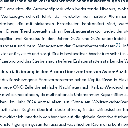
e Nachfrage nach verschleißfesten Schneidwerkzeugen in d
024 erreichte die Automobilproduktion bedeutende Niveaus, wobe
Werkzeugverschleiß führt, da Hersteller nun härtere Aluminiu
treiber, die mit sinkenden Erzgehalten konfrontiert sind, wec
n. Dieser Trend spiegelt sich im Bergbaugerätsektor wider, der s
erpillar und Komatsu in den Jahren 2025 und 2026 unterstreich
[1]
standzeit und dem Management der Gesamtbetriebskosten
. I
tor antizyklisch und sorgt für ein beständiges Wachstum selbst in
ifizierung und das Streben nach tieferen Erzlagerstätten stärken di
dustrialisierung in den Produktionszentren von Asien-Pazifi
roduktionsbezogene Anreizprogramme haben Kapitalflüsse in Elekt
e neue CNC-Zelle die jährliche Nachfrage nach Karbid-Wendeschnei
 Entwicklungspfaden, da multinationale Unternehmen Kapazitäten a
rken. Im Jahr 2024 entfiel allein auf China ein Wolframkarbid-
-pazifischen Region übertraf. Jede Störung in der chinesischen 
tik wirkt sich innerhalb von Wochen auf die globale Karbidverfügbar
ionsfertigung im gesamten asiatisch-pazifischen Raum eine kontinu