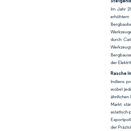
Steigend
Im Jahr 2
erhöhtem 
Bergbaube
Werkzeuge
durch Cat
Werkzeug
Bergbausek
der Elektr
Rasche In
Indiens p
wobei jed
ähnlichen
Markt stä
asiatisch
Exportpoli
der Präzis