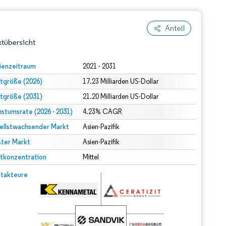
Anteil
tübersicht
ienzeitraum
2021 - 2031
tgröße (2026)
17.23 Milliarden US-Dollar
tgröße (2031)
21.20 Milliarden US-Dollar
stumsrate (2026 - 2031)
4.23% CAGR
ellstwachsender Markt
Asien-Pazifik
ter Markt
dert Namensnennung gemäß CC BY 4.0.
Asien-Pazifik
tkonzentration
Mittel
© Mordor Intelligence. Wiederverwendung erfordert Namensnennung gemäß CC BY 4.0.
takteure