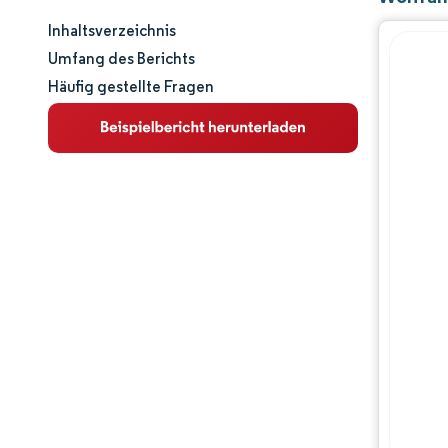
Inhaltsverzeichnis
Marktgröße und -anteil
Umfang des Berichts
Häufig gestellte Fragen
Marktanalyse
Trends und Einblicke
Segmentanalyse
Geografische Analyse
Wettbewerbslandschaft
Hauptakteure
Branchenentwicklungen