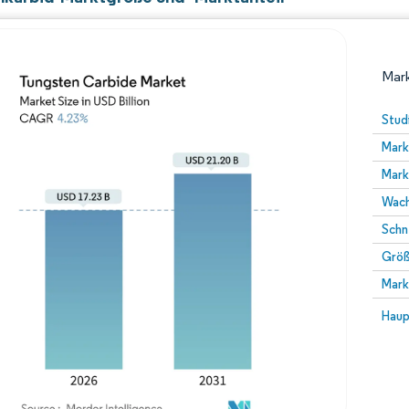
Mark
Stud
Mark
Mark
Wach
Schn
Größ
Bild © Mordor Intelligence. Wiederverwendung erfor
Mark
Bild 
Haup