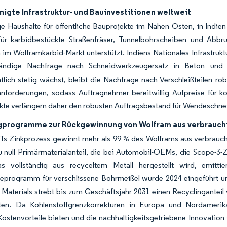
igte Infrastruktur- und Bauinvestitionen weltweit
e Haushalte für öffentliche Bauprojekte im Nahen Osten, in Indien
für karbidbestückte Straßenfräser, Tunnelbohrscheiben und Abb
m Wolframkarbid-Markt unterstützt. Indiens Nationales Infrastrukt
ändige Nachfrage nach Schneidwerkzeugersatz in Beton und As
tlich stetig wächst, bleibt die Nachfrage nach Verschleißteilen r
nforderungen, sodass Auftragnehmer bereitwillig Aufpreise für kob
te verlängern daher den robusten Auftragsbestand für Wendeschneid
gprogramme zur Rückgewinnung von Wolfram aus verbrauc
s Zinkprozess gewinnt mehr als 99 % des Wolframs aus verbrauch
 null Primärmaterialanteil, die bei Automobil-OEMs, die Scope-3-Z
as vollständig aus recyceltem Metall hergestellt wird, emit
programm für verschlissene Bohrmeißel wurde 2024 eingeführt und
 Materials strebt bis zum Geschäftsjahr 2031 einen Recyclingantei
ten. Da Kohlenstoffgrenzkorrekturen in Europa und Nordamerik
Kostenvorteile bieten und die nachhaltigkeitsgetriebene Innovati