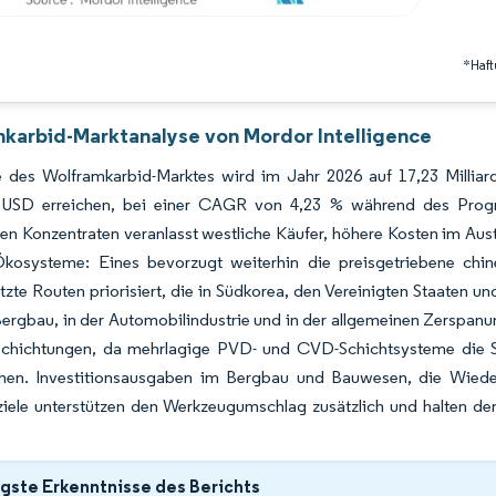
*Haft
karbid-Marktanalyse von Mordor Intelligence
 des Wolframkarbid-Marktes wird im Jahr 2026 auf 17,23 Milliar
n USD erreichen, bei einer CAGR von 4,23 % während des Progn
en Konzentraten veranlasst westliche Käufer, höhere Kosten im Aust
 Ökosysteme: Eines bevorzugt weiterhin die preisgetriebene chin
tzte Routen priorisiert, die in Südkorea, den Vereinigten Staaten u
Bergbau, in der Automobilindustrie und in der allgemeinen Zerspanu
schichtungen, da mehrlagige PVD- und CVD-Schichtsysteme die 
chen. Investitionsausgaben im Bergbau und Bauwesen, die Wiede
iele unterstützen den Werkzeugumschlag zusätzlich und halten den 
gste Erkenntnisse des Berichts