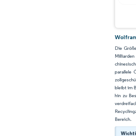
Wolfram
Die Größe
Milliarde
chinesisch
parallele
zollgeschü
bleibt im 
hin zu Be
verdreifa
Recyclingz
Bereich.
Wichti