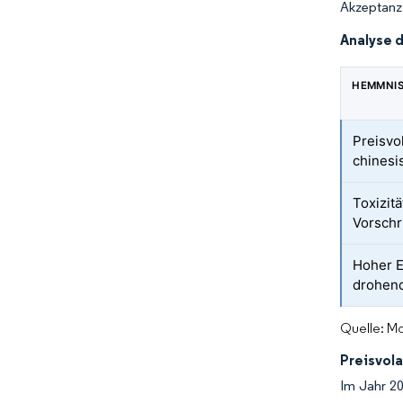
Akzeptanz 
Analyse 
HEMMNI
Preisvol
chinesi
Toxizit
Vorschr
Hoher E
drohend
Quelle: Mo
Preisvola
Im Jahr 2