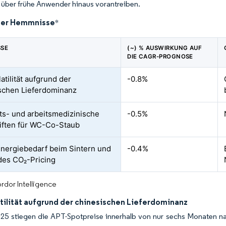
über frühe Anwender hinaus vorantreiben.
der Hemmnisse
*
SSE
(~) % AUSWIRKUNG AUF
DIE CAGR-PROGNOSE
atilität aufgrund der
-0.8%
schen Lieferdominanz
äts- und arbeitsmedizinische
-0.5%
iften für WC-Co-Staub
nergiebedarf beim Sintern und
-0.4%
es CO₂-Pricing
rdor Intelligence
tilität aufgrund der chinesischen Lieferdominanz
025 stiegen die APT-Spotpreise innerhalb von nur sechs Monaten n