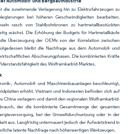
er Automobil- und Bergbauindustrie
i die zunehmende Verlagerung hin zu Elektrofahrzeugen zu
mlegierungen bei höheren Geschwindigkeiten bearbeiten.
hseln rasch von Stahlbohrkronen zu hartmetallbestückten
tetig wächst. Die Erhöhung der Budgets für Hartmetallkäufe
t die Überzeugung der OEMs von der Korrelation zwischen
nfolgedessen bleibt die Nachfrage aus dem Automobil- und
 wirtschaftlichen Abschwungphasen. Die kombinierten Kräfte
e Widerstandsfähigkeit des Wolframkarbid-Marktes.
k
ronik-, Automobil- und Maschinenbauanlagen beschleunigt,
dplatten erhöht. Vietnam und Indonesien befinden sich auf
us China verlagern und damit den regionalen Wolframkarbid-
Verbrauch, der die kombinierte Gesamtmenge der gesamten
Energieversorgung, bei der Umweltdurchsetzung oder in der
keit aus. Langfristig untermauert jedoch der Aufwärtstrend in
ierliche latente Nachfrage nach höherwertigen Werkzeugen.