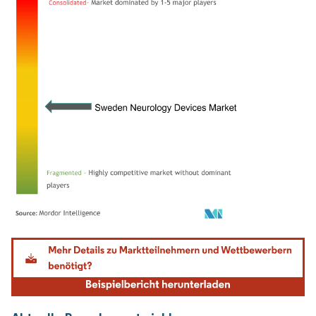
Bild © Mordor Intelligence. Wiederverwendung erfordert Namensnennung gemäß