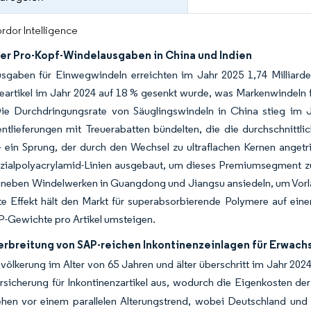
rdor Intelligence
er Pro-Kopf-Windelausgaben in China und Indien
usgaben für Einwegwindeln erreichten im Jahr 2025 1,74 Milliard
artikel im Jahr 2024 auf 18 % gesenkt wurde, was Markenwindeln fü
ie Durchdringungsrate von Säuglingswindeln in China stieg im
tlieferungen mit Treuerabatten bündelten, die die durchschnit
 ein Sprung, der durch den Wechsel zu ultraflachen Kernen angetri
zialpolyacrylamid-Linien ausgebaut, um dieses Premiumsegment z
 neben Windelwerken in Guangdong und Jiangsu ansiedeln, um Vorla
te Effekt hält den Markt für superabsorbierende Polymere auf ein
P-Gewichte pro Artikel umsteigen.
erbreitung von SAP-reichen Inkontinenzeinlagen für Erwach
ölkerung im Alter von 65 Jahren und älter überschritt im Jahr 2024
rsicherung für Inkontinenzartikel aus, wodurch die Eigenkosten d
hen vor einem parallelen Alterungstrend, wobei Deutschland und I