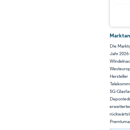
Branchenentwicklungen
Marktan
Die Marktg
Jahr 2026 
Windelnac
Westeurop
Herstell
Telekommun
5G-Glasfa
Deponiedr
erweiterte
rückwärt
Premiuma