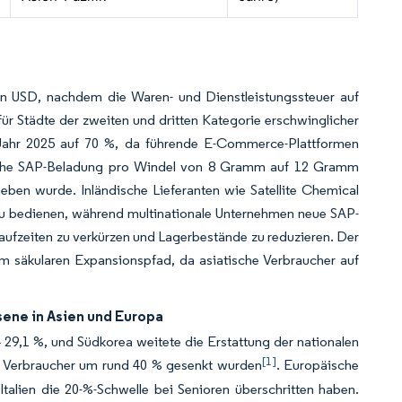
en USD, nachdem die Waren- und Dienstleistungssteuer auf
r Städte der zweiten und dritten Kategorie erschwinglicher
 Jahr 2025 auf 70 %, da führende E-Commerce-Plattformen
tliche SAP-Beladung pro Windel von 8 Gramm auf 12 Gramm
eben wurde. Inländische Lieferanten wie Satellite Chemical
u bedienen, während multinationale Unternehmen neue SAP-
ufzeiten zu verkürzen und Lagerbestände zu reduzieren. Der
em säkularen Expansionspfad, da asiatische Verbraucher auf
sene in Asien und Europa
 29,1 %, und Südkorea weitete die Erstattung der nationalen
[1]
er Verbraucher um rund 40 % gesenkt wurden
. Europäische
talien die 20-%-Schwelle bei Senioren überschritten haben.