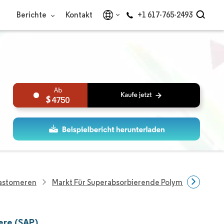
Berichte
Kontakt
+1 617-765-2493
4750
lastomeren
Markt Für Superabsorbierende Polymere (SAP)
ere (SAP)