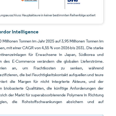
ungsausschluss: Hauptakteure in keiner bestimmten Reihenfolge sortiert
rdor Intelligence
 Millionen Tonnen im Jahr 2025 auf 3,95 Millionen Tonnen im
en, mit einer CAGR von 4,55 % von 2026 bis 2031. Die starke
ontinenzeinlagen für Erwachsene in Japan, Südkorea und
n des E-Commerce verändern die globalen Lieferströme.
ngslinien an, um Frachtkosten zu senken, während
fizieren, die bei Feuchtigkeitskontakt aufquellen und teure
miert die Margen für nicht integrierte Akteure, und der
n biobasierte Qualitäten, die künftige Anforderungen der
t sich der Markt für superabsorbierende Polymere in Richtung
ategien, die Rohstoffschwankungen absichern und auf