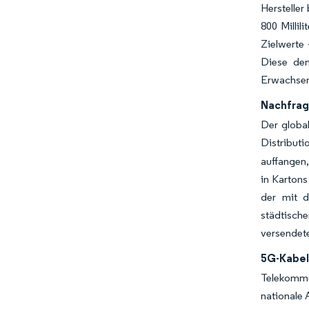
Hersteller
800 Millil
Zielwerte
Diese dem
Erwachsen
Nachfrag
Der globa
Distribut
auffangen,
in Kartons
der mit d
städtische
versendete
5G-Kabel
Telekommun
nationale 