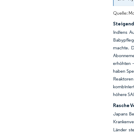
Quelle: Mo
Steigend
Indiens A
Babypflege
machte. D
Abonnemen
erhöhten –
haben Spe
Reaktoren
kombinier
höhere SA
Rasche V
Japans Bev
Krankenve
Länder ste