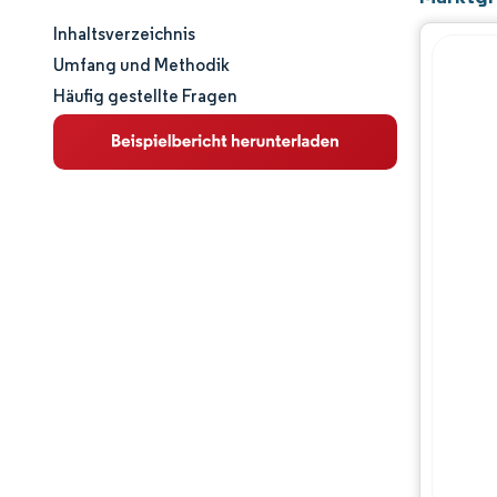
Inhaltsverzeichnis
Marktgröße und -anteil
Umfang und Methodik
Häufig gestellte Fragen
Marktanalyse
Trends und Einblicke
Segmentanalyse
Geografische Analyse
Wertschöpfungskettenanalyse
Wettbewerbslandschaft
Hauptakteure
Chancen & Aussichten