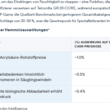
, um das Eindringen von Feuchtigkeit zu stoppen – eine Funktion, die
fizierer verweisen auf Telcordia GR-20-CORE, während europäische 
AP-Garne die Quellzeit-Benchmarks bei geringerem Gesamtkabelgewi
fschläge von 30–50 %, was die Gewinnpools für Speziallieferanten i
der Hemmnisauswirkungen
*
S
(%) AUSWIRKUNG AUF 
CAGR-PROGNOSE
e Acrylsäure-Rohstoffpreise
–1.0%
eitsbedenken hinsichtlich
–0.5%
nomeren in Säuglingswindeln
te biologische Abbaubarkeit erhöht
–0.4%
edruck
rdor Intelligence