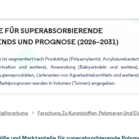
FÜR SUPERABSORBIERENDE P
NDS UND PROGNOSE (2026–2031)
 ist segmentiert nach Produkttyp (Polyacrylamid, Acrylsäurebasiert
erisation und weitere), Anwendung (Babywindeln und weitere),
gieneprodukten, Lieferanten von Agrarbetriebsmitteln und weitere)
. Marktprognosen werden in Volumen (Tonnen) angegeben.
ialforschung
Forschung Zu Kunststoffen, Polymeren Und E
öße und Marktanteile für superabsorbierende Polym