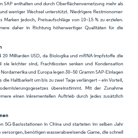
amm SAP enthalten und durch Oberflächenvernetzung mehr als
ng und weniger Wechsel unterstützt. Niedrigere Restmonomer-
s Marken jedoch, Preisaufschläge von 10–15 % zu erzielen.
mere daher in Richtung höherwertiger Qualitäten für die
n
4 20 Milliarden USD, da Biologika und mRNA-Impfstoffe die
l sie leichter sind, Frachtkosten senken und Kondensation
e in Nordamerika und Europa legen 30–50 Gramm SAP-Einlagen
ie Haltbarkeit um bis zu zwei Tage verlängert – ein Vorteil,
-Modernisierungsgesetzes übereinstimmt. Mit der Zunahme
ymere einen inkrementellen Auftrieb durch jedes zusätzlich
rnen
en 5G-Basisstationen in China und starteten im selben Jahr
e versorgen, benötigen wasserabweisende Garne, die schnell