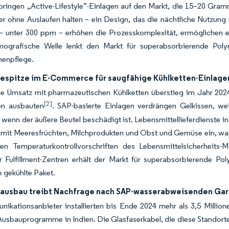
 bringen „Active-Lifestyle”-Einlagen auf den Markt, die 15–20 Gr
iter ohne Auslaufen halten – ein Design, das die nächtliche Nutzu
 – unter 300 ppm – erhöhen die Prozesskomplexität, ermöglichen e
ografische Welle lenkt den Markt für superabsorbierende Poly
enpflege.
espitze im E-Commerce für saugfähige Kühlketten-Einlage
le Umsatz mit pharmazeutischen Kühlketten überstieg im Jahr 202
[2]
ion ausbauten
. SAP-basierte Einlagen verdrängen Gelkissen, wei
 wenn der äußere Beutel beschädigt ist. Lebensmittellieferdienst
 mit Meeresfrüchten, Milchprodukten und Obst und Gemüse ein, was d
en Temperaturkontrollvorschriften des Lebensmittelsicherheits
r Fulfillment-Zentren erhält der Markt für superabsorbierende Pol
 gekühlte Paket.
ausbau treibt Nachfrage nach SAP-wasserabweisenden Ga
ikationsanbieter installierten bis Ende 2024 mehr als 3,5 Million
Ausbauprogramme in Indien. Die Glasfaserkabel, die diese Standort