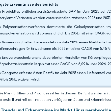
gste Erkenntnisse des Berichts
 Produkttyp entfielen acrylsäurebasierte SAP im Jahr 2025 auf 7
acrylamid-Varianten werden voraussichtlich zwischen 2026 und 203
 Polymerisationsverfahren dominierte die Gelpolymerisation i
ngspolymerisation wird voraussichtlich bis 2031 mit einer CAGR v
 Anwendung hielten Babywindeln im Jahr 2025 einen Marktanteil 
ntinenzeinlagen für Erwachsene bis 2031 mit einer CAGR von 5,45 
 Endverbraucherbranche absorbierten Hersteller von Körperpflegep
Agrarbetriebsmitteln liegen mit einer CAGR von 6,09 % über 2026–2
 Geografie erfasste Asien-Pazifik im Jahr 2025 einen Lieferanteil 
 % bis 2031 erzielen wird.
Die Marktgrößen- und Prognosezahlen in diesem Bericht werden mit
ce erstellt und mit den neuesten verfügbaren Daten und Erkenntnissen
 Trends und Erkenntnisse im Markt für superabsorbi