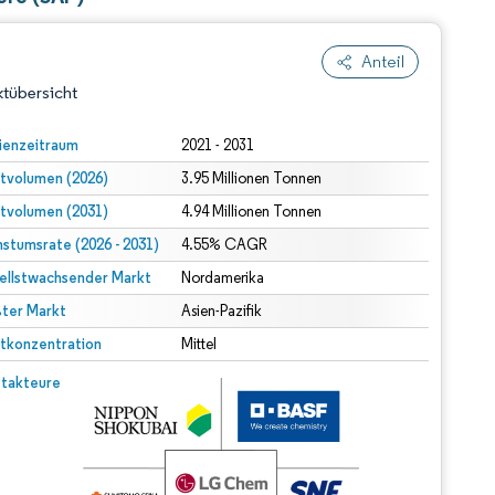
Anteil
tübersicht
ienzeitraum
2021 - 2031
tvolumen (2026)
3.95 Millionen Tonnen
tvolumen (2031)
4.94 Millionen Tonnen
stumsrate (2026 - 2031)
4.55% CAGR
ellstwachsender Markt
Nordamerika
ter Markt
dert Namensnennung gemäß CC BY 4.0.
Asien-Pazifik
tkonzentration
Mittel
© Mordor Intelligence. Wiederverwendung erfordert Namensnennung gemäß CC BY 4.0.
takteure