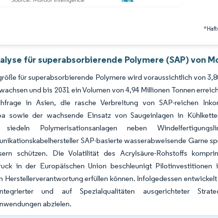
*Haft
alyse für superabsorbierende Polymere (SAP) von Mo
röße für superabsorbierende Polymere wird voraussichtlich von 3,80
wachsen und bis 2031 ein Volumen von 4,94 Millionen Tonnen erreich
hfrage in Asien, die rasche Verbreitung von SAP-reichen Ink
a sowie der wachsende Einsatz von Saugeinlagen in Kühlkette
er siedeln Polymerisationsanlagen neben Windelfertigu
ikationskabelhersteller SAP-basierte wasserabweisende Garne spezi
sern schützen. Die Volatilität des Acrylsäure-Rohstoffs kompri
uck in der Europäischen Union beschleunigt Pilotinvestitionen i
n Herstellerverantwortung erfüllen können. Infolgedessen entwickel
sintegrierter und auf Spezialqualitäten ausgerichteter Str
nwendungen abzielen.