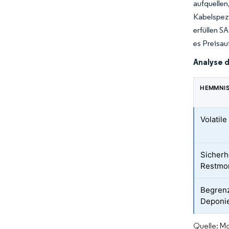
aufquellen
Kabelspezi
erfüllen S
es Preisau
Analyse 
HEMMNI
Volatil
Sicherh
Restmo
Begrenz
Deponi
Quelle: Mo