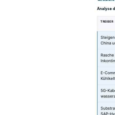
Analyse 
TREIBER
Steigen
China u
Rasche 
Inkonti
E-Comm
Kühlket
5G-Kabe
wasser
Substra
SAP-Hy