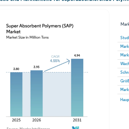
Mark
Stud
Mark
Mark
Wach
Schn
Größ
Bild © Mordor Intelligence. Wiederverwendung erfor
Mark
Bild 
Haup