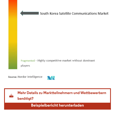
Bild © Mordor Intelligence. Wiederverwendung erfordert Namensnennung gemäß