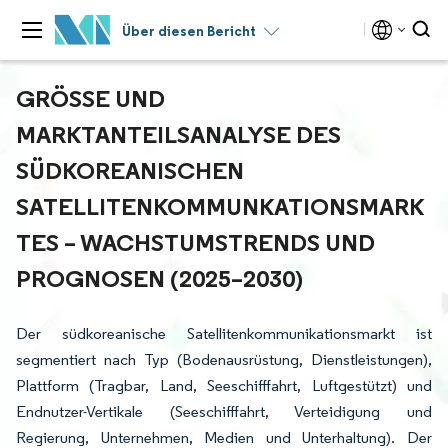
Über diesen Bericht
GRÖSSE UND M
ARKTANTEILSANALYSE DES S
ÜDKOREANISCHEN S
ATELLITENKOMMUNKATIONSMARKT
ES – WACHSTUMSTRENDS UND P
ROGNOSEN (2025–2030)
Der südkoreanische Satellitenkommunikationsmarkt ist
segmentiert nach Typ (Bodenausrüstung, Dienstleistungen),
Plattform (Tragbar, Land, Seeschifffahrt, Luftgestützt) und
Endnutzer-Vertikale (Seeschifffahrt, Verteidigung und
Regierung, Unternehmen, Medien und Unterhaltung). Der