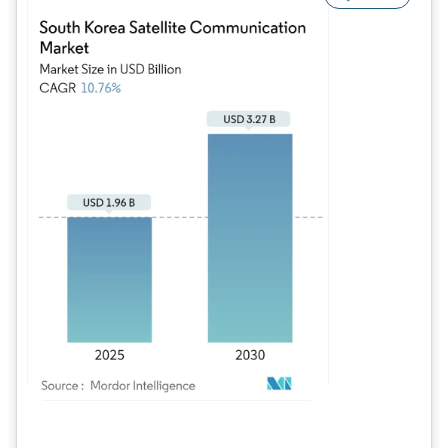
Bild © Mordor Intelligence. Wiederverwendung erfordert Namensnennung gem