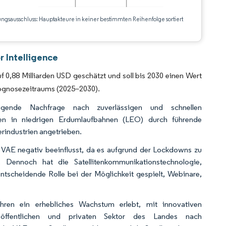
ungsausschluss: Hauptakteure in keiner bestimmten Reihenfolge sortiert
CC BY 4.0.
 Intelligence
 0,88 Milliarden USD geschätzt und soll bis 2030 einen Wert
rognosezeitraums (2025–2030).
igende Nachfrage nach zuverlässigen und schnellen
ten in niedrigen Erdumlaufbahnen (LEO) durch führende
rindustrien angetrieben.
VAE negativ beeinflusst, da es aufgrund der Lockdowns zu
 Dennoch hat die Satellitenkommunikationstechnologie,
entscheidende Rolle bei der Möglichkeit gespielt, Webinare,
hren ein erhebliches Wachstum erlebt, mit innovativen
ffentlichen und privaten Sektor des Landes nach