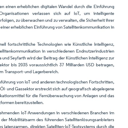
en einen erheblichen digitalen Wandel durch die Einführung
rganisationen verlassen sich auf IoT, um intelligente
folgen, zu überwachen und zu verwalten, die Sicherheit ihrer
u einer erheblichen Einführung von Satellitenkommunikation in
 fortschrittliche Technologien wie Künstliche Intelligenz,
tellitenkommunikation in verschiedenen Endnutzerindustrien
nd Seyfarth wird der Beitrag der Künstlichen Intelligenz zur
ektor bis 2035 voraussichtlich 37 Milliarden USD betragen,
im Transport- und Lagerbereich.
nführung von IoT und anderen technologischen Fortschritten,
 Öl- und Gassektor erstreckt sich auf geografisch abgelegene
kationsmittel für die Fernüberwachung von Anlagen und das
ormen bereitzustellen.
zunehmenden IoT-Anwendungen in verschiedenen Branchen im
der Mobilitätsarm des führenden Satellitenlösungsanbieters
s latenzarmen, direkten Satelliten-IoT-Textsystems durch die