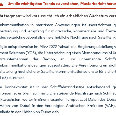
hrtsegment wird voraussichtlich ein erhebliches Wachstum ve
tenkommunikation in maritimen Anwendungen ist unverzichtbar g
bertragung und -empfang für militärische, kommerzielle und Frei
des verzeichnet ebenfalls eine erhebliche Nachfrage nach Satellit
igte beispielsweise im März 2022 Yahsat, die Regierungsabteilung
ent Solutions (YGS), die Unterzeichnung eines Memorandums of U
fahrtsunternehmen der Region, an, um unbemannte Schiff
tenkommunikationslösungen auszustatten. Die Vereinbarung ermögli
eitstellung hochsicherer Satellitenkommunikationsdienste für sic
BLoS) zu nutzen.
e Konnektivität ist in der Schifffahrtsindustrie entscheidend
rungen zu erfüllen, zunimmt. Die steigende Nachfrage nach Schiffs
ktwachstum weiter in einem rasanten Tempo. Laut Daten des Dubai S
Häfen von Dubai in den Vereinigten Arabischen Emiraten (VAE)
anläufe in den Häfen von Dubai gab.