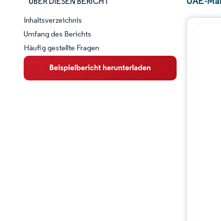
UAE-Mar
ÜBER DIESEN BERICHT
Inhaltsverzeichnis
Marktschnappschuss
Umfang des Berichts
Häufig gestellte Fragen
Marktübersicht
Wichtige Markttrends
Wettbewerbslandschaft
Branchenentwicklungen