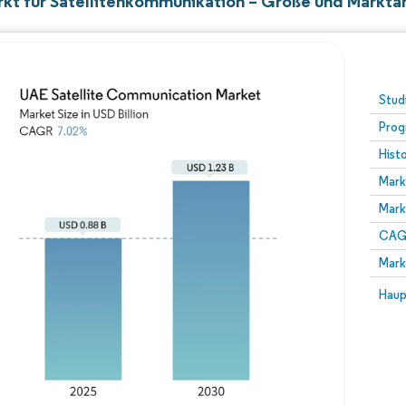
kt für Satellitenkommunikation – Größe und Marktan
Stud
Prog
Hist
Mark
Mark
CAGR
Mark
Haup