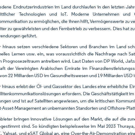
edene Endnutzerindustrien im Land durchlaufen in den letzten Jahr
hrittlicher Technologien und IoT. Moderne Unternehmen und O
mmunikation zu ermöglichen, die ihnen hilft, Vermögenswerte zu ver
iter zu gewährleisten und den Fernbetrieb zu verbessern. Dies hat z
endungen geführt.
 hinaus setzen verschiedene Sektoren und Branchen im Land schnell
elles Lernen usw. ein, was voraussichtlich die Nachfrage nach Sa
n Prognosezeitraum antreiben wird. Laut Daten von DP World, Jafza u
aft der Vereinigten Arabischen Emirate im Finanzdienstleistungss
 von 22 Milliarden USD im Gesundheitswesen und 19 Milliarden USD 
 hinaus erlebt der Öl- und Gassektor des Landes eine erhebliche Ei
ellitenkommunikationslösungen erfordern. Die Geschäftstätigkeit im
gen und ist auf Satelliten angewiesen, um die kritischen Kommuni
t-Asset-Management an unbemannten Standorten und Offshore-Plattf
bieter bringen innovative Lösungen auf den Markt, die auf die 
gestimmt sind. So kündigten beispielsweise im Mai 2023 Thuraya, 
, Yahsat, und eSAT Global an, eine Over-the-Air-Demonstration eine