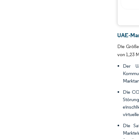
UAE-Mar
Die Größe 
von 1,23 M
Der UA
Kommun
Marktan
Die COV
Störun
einschl
virtuel
Die Sa
Markte