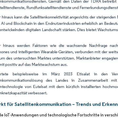
tenkommunikationsdiensten. Gemäß den Daten der TDRA betreibt die
atellitendienste, Rundfunksatellitendienste und Fernerkundungsdienst
 hinaus kann die Satellitenkonnektivität angesichts der steigenden
, AI und Blockchain in den Endnutzerindustrien erheblich an Bede
 entwickelnden digitalen Landschaft stärken. Dies bietet Wachstu
r hinaus werden Faktoren wie die wachsende Nachfrage nac
ones und intelligenten Wearable-Geräten, verbunden mit der weitv
m des untersuchten Marktes unterstützen. Marktanbieter engagiere
mit positiv auf das Marktwachstum aus.
rtete beispielsweise im März 2023 Etisalat in den Ver
itenkommunikationslösung des Landes in Zusammenarbeit mit
tentechnologie von Eutelsat mit dem kürzlich installierten hoc
nknetzkapazität verbessert.
kt für Satellitenkommunikation – Trends und Erkenn
 IoT-Anwendungen und technologische Fortschritte in versc