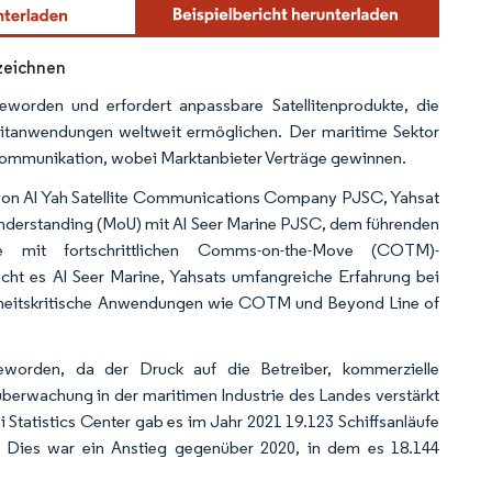
rzeichnen
eworden und erfordert anpassbare Satellitenprodukte, die
zeitanwendungen weltweit ermöglichen. Der maritime Sektor
enkommunikation, wobei Marktanbieter Verträge gewinnen.
 von Al Yah Satellite Communications Company PJSC, Yahsat
nderstanding (MoU) mit Al Seer Marine PJSC, dem führenden
e mit fortschrittlichen Comms-on-the-Move (COTM)-
cht es Al Seer Marine, Yahsats umfangreiche Erfahrung bei
herheitskritische Anwendungen wie COTM und Beyond Line of
 geworden, da der Druck auf die Betreiber, kommerzielle
überwachung in der maritimen Industrie des Landes verstärkt
tatistics Center gab es im Jahr 2021 19.123 Schiffsanläufe
. Dies war ein Anstieg gegenüber 2020, in dem es 18.144