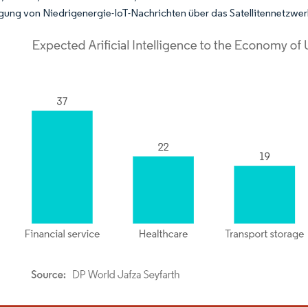
gung von Niedrigenergie-IoT-Nachrichten über das Satellitennetzwerk
dor Intelligence. Wiederverwendung erfordert Namensnennung gemäß CC BY 4.0.