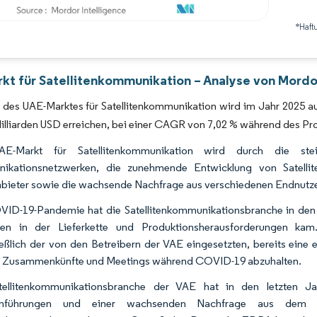
*Haft
Bild © Mordor Intelligence. Wiederverwendung erfordert Namensnennung gemäß 
kt für Satellitenkommunikation – Analyse von Mordor
des UAE-Marktes für Satellitenkommunikation wird im Jahr 2025 auf
illiarden USD erreichen, bei einer CAGR von 7,02 % während des P
E-Markt für Satellitenkommunikation wird durch die ste
ikationsnetzwerken, die zunehmende Entwicklung von Satelli
bieter sowie die wachsende Nachfrage aus verschiedenen Endnutze
ID-19-Pandemie hat die Satellitenkommunikationsbranche in den 
gen in der Lieferkette und Produktionsherausforderungen kam.
ießlich der von den Betreibern der VAE eingesetzten, bereits eine 
le Zusammenkünfte und Meetings während COVID-19 abzuhalten.
tellitenkommunikationsbranche der VAE hat in den letzten Ja
inführungen und einer wachsenden Nachfrage aus dem ö