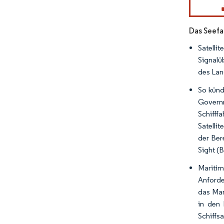
Das Seefa
Satelli
Signalü
des Lan
So künd
Governm
Schiff
Satelli
der Ber
Sight (
Maritim
Anforde
das Mar
in den 
Schiffs