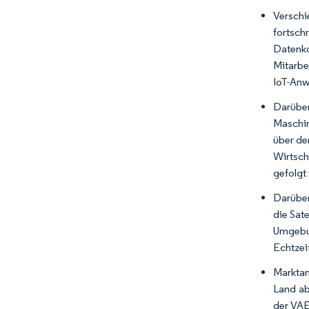
Verschi
fortsc
Datenko
Mitarbe
IoT-Anw
Darüber
Maschin
über de
Wirtsch
gefolgt
Darüber
die Sat
Umgebun
Echtzei
Marktan
Land ab
der VAE