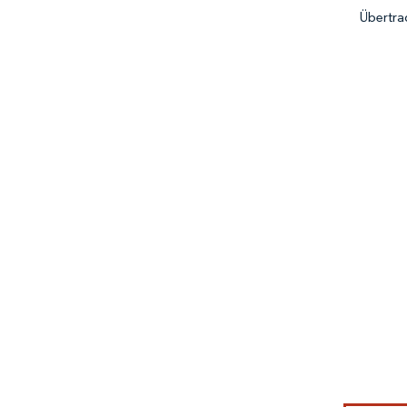
Übertra
Bild © Mor