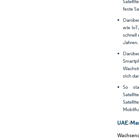
Satelli
feste S
Darüber
wie IoT
schnell
Jahren.
Darübe
Smartph
Wachstu
sich da
So sta
Satell
Satelli
Mobilfu
UAE-Mar
Wachsende