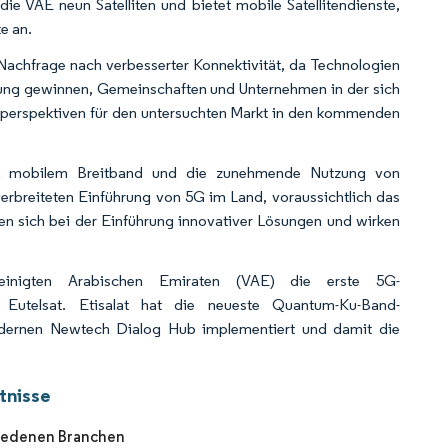
 VAE neun Satelliten und bietet mobile Satellitendienste,
e an.
 Nachfrage nach verbesserter Konnektivität, da Technologien
utung gewinnen, Gemeinschaften und Unternehmen in der sich
msperspektiven für den untersuchten Markt in den kommenden
h mobilem Breitband und die zunehmende Nutzung von
erbreiteten Einführung von 5G im Land, voraussichtlich das
n sich bei der Einführung innovativer Lösungen und wirken
einigten Arabischen Emiraten (VAE) die erste 5G-
 Eutelsat. Etisalat hat die neueste Quantum-Ku-Band-
hmodernen Newtech Dialog Hub implementiert und damit die
tnisse
hiedenen Branchen