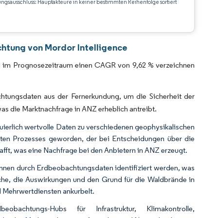
ungsausschluss: Hauptakteure in keiner bestimmten Reihenfolge sortiert
CC BY 4.0.
htung von Mordor Intelligence
ung im Prognosezeitraum einen CAGR von 9,62 % verzeichnen
htungsdaten aus der Fernerkundung, um die Sicherheit der
as die Marktnachfrage in ANZ erheblich antreibt.
nuierlich wertvolle Daten zu verschiedenen geophysikalischen
erten Prozesses geworden, der bei Entscheidungen über die
schafft, was eine Nachfrage bei den Anbietern in ANZ erzeugt.
önnen durch Erdbeobachtungsdaten identifiziert werden, was
che, die Auswirkungen und den Grund für die Waldbrände in
 Mehrwertdiensten ankurbelt.
bachtungs-Hubs für Infrastruktur, Klimakontrolle,