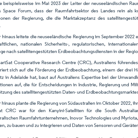
e beispielsweise im Mai 2023 der Leiter der neuseeländischen Rau
 Space Forum, dass der Raumfahrtsektor des Landes rein als 
tionen der Regierung, die die Marktakzeptanz des satellitenges
.
 hinaus leitete die neuseeländische Regierung im September 2022 ein
aftlichen, nationalen Sicherheits-, regulatorischen, internatio
ge nach satellitengestützten Erdbeobachtungsdiensten in der Regio
rtSat Cooperative Research Centre (CRC), Australiens führendes
riert sich auf die Förderung der Erdbeobachtung, einem der dr
tz in Adelaide hat, baut auf Australiens Expertise bei der Umwand
tionen auf, die für Entscheidungen in Industrie, Regierung und Mil
ützung des satellitengestützten Daten- und Erdbeobachtungsmarktes 
 hinaus plante die Regierung von Südaustralien im Oktober 2022, ihre
at CRC war für den Kanyini-Satelliten für die South Austral
ralischen Raumfahrtunternehmen, Inovor Technologies und Myriota, v
en, zu bauen und zu integrieren und Daten von Sensoren und Geräte