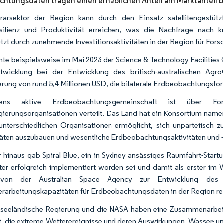
htungsdaten tragen einen erheblichen Anteil am Marktanteil b
rarsektor der Region kann durch den Einsatz satellitengestüt
silienz und Produktivität erreichen, was die Nachfrage nach 
ützt durch zunehmende Investitionsaktivitäten in der Region für For
hte beispielsweise im Mai 2023 der Science & Technology Facilities 
twicklung bei der Entwicklung des britisch-australischen A
erung von rund 5,4 Millionen USD, die bilaterale Erdbeobachtungsfor
liens aktive Erdbeobachtungsgemeinschaft ist über For
gierungsorganisationen verteilt. Das Land hat ein Konsortium name
unterschiedlichen Organisationen ermöglicht, sich unparteiisch zu
äten auszubauen und wesentliche Erdbeobachtungsaktivitäten und -d
 hinaus gab Spiral Blue, ein in Sydney ansässiges Raumfahrt-Start
r erfolgreich implementiert worden sei und damit als erster im W
l von der Australian Space Agency zur Entwicklung de
rarbeitungskapazitäten für Erdbeobachtungsdaten in der Region rev
seeländische Regierung und die NASA haben eine Zusammenarbei
t, die extreme Wetterereignisse und deren Auswirkungen, Wasser