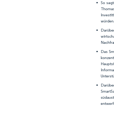
So sagt
Thomas
Investi
würden
Darüber
wirtsch
Nachfra
Das Sma
konzent
Hauptsi
Informa
Unterst
Darüber
SmartS
südaust
entwerf