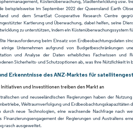
ophenmanagement, Küstenüberwachung, Stadtentwicklung usw. trei
e beispielsweise im September 2022 der Queensland Earth Obser
land und dem SmartSat Cooperative Research Centre gegr
tengestützter Kartierung und Überwachung, dabei helfen, seine Di
twicklung zu unterstützen, indem ein Küstenüberwachungssystem fü
ßte Herausforderung beim Einsatz von Erdbeobachtungsdaten sind 
r einige Unternehmen aufgrund von Budgetbeschränkungen uner
retation und Analyse der Daten erhebliches Fachwissen und 
edenen Sicherheits- und Schutzoptionen ab, was ihre Nützlichkeit 
und Erkenntnisse des ANZ-Marktes für satellitenge
 Initiativen und Investitionen treiben den Markt an
tralischen und neuseeländischen Regierungen haben der Nutzung s
tenbetriebe, Weltraumverfolgung und Erdbeobachtungskapazitäten de
h durch neue Technologien, eine wachsende Nachfrage nach weltr
s Finanzierungsengagement der Regierungen und Australiens erneut
ng rasch ausgeweitet.