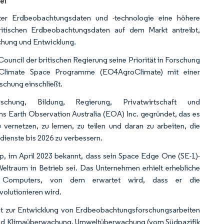
ei
zter Erdbeobachtungsdaten und -technologie eine höhere
kritischen Erdbeobachtungsdaten auf dem Markt antreibt,
schung und Entwicklung.
Council der britischen Regierung seine Priorität in Forschung
groClimate Space Programme (EO4AgroClimate) mit einer
schung einschließt.
schung, Bildung, Regierung, Privatwirtschaft und
ns Earth Observation Australia (EOA) Inc. gegründet, das es
 vernetzen, zu lernen, zu teilen und daran zu arbeiten, die
ienste bis 2026 zu verbessern.
up, im April 2023 bekannt, dass sein Space Edge One (SE-1)-
eltraum in Betrieb sei. Das Unternehmen erhielt erhebliche
s Computers, von dem erwartet wird, dass er die
olutionieren wird.
t zur Entwicklung von Erdbeobachtungsforschungsarbeiten
- und Klimaüberwachung, Umweltüberwachung (vom Südpazifik