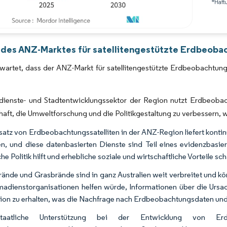
*Haft
Bild © Mordor Intelligence. Wiederverwendung erfordert Namensnennung gemäß 
 des ANZ-Marktes für satellitengestützte Erdbeobac
rwartet, dass der ANZ-Markt für satellitengestützte Erdbeobacht
dienste- und Stadtentwicklungssektor der Region nutzt Erdbeobac
ft, die Umweltforschung und die Politikgestaltung zu verbessern, w
satz von Erdbeobachtungssatelliten in der ANZ-Region liefert konti
en, und diese datenbasierten Dienste sind Teil eines evidenzbasi
che Politik hilft und erhebliche soziale und wirtschaftliche Vorteile 
ände und Grasbrände sind in ganz Australien weit verbreitet und k
madienstorganisationen helfen würde, Informationen über die Ursa
ion zu erhalten, was die Nachfrage nach Erdbeobachtungsdaten und
aatliche Unterstützung bei der Entwicklung von Erdbeo