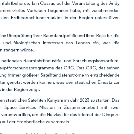
mfahrtbehörde, Iain Cossar, auf der Veranstaltung des Andy
kommerzielles Vorhaben begonnen habe, mit zunehmenden
tützten Erdbeobachtungsmarktes in der Region unterstützen
e Überprüfung ihrer Raumfahrtpolitik und ihrer Rolle für die
nalen und ökologischen Interessen des Landes ein, was die
n steigern würde.
 nationales Raumfahrtindustrie- und Forschungskonsortium,
ei Hauptforschungsprogramme des CRC. Das CRC, das seinen
lung immer größerer Satellitendatenströme in entscheidende
itär genutzt werden können, was den staatlichen Einsatz zur
in der Region zeigt.
n staatlichen Satelliten Kanyani im Jahr 2023 zu starten. Das
ian Space Services Mission in Zusammenarbeit mit zwei
erantwortlich, um die Nutzlast für das Internet der Dinge zu
n auf der Erdoberfläche zu sammeln.