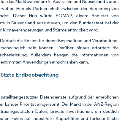
bt das Marktwachstum in Australien und Neuseeland voran.
vation Hub als Partnerschaft zwischen der Regierung von
ündet. Dieser Hub würde EOMAP, einem Anbieter von
enste in Queensland auszubauen, um den Bundesstaat bei der
r Klimaveränderungen und Stürme entwickelt wird.
jedoch die Kosten für deren Beschaffung und Verarbeitung,
schwinglich sein können. Darüber hinaus erfordert die
Rechenleistung. Außerdem hängen die Informationen von
in bestimmten Anwendungen einschränken kann.
stützte Erdbeobachtung
atellitengestützter Datendienste aufgrund der erheblichen
r Länder Priorität eingeräumt. Der Markt in der ANZ-Region
aumgestützten Daten, private Investitionen, ein deutlich
en Fokus auf industrielle Kapazitäten und fortschrittliche