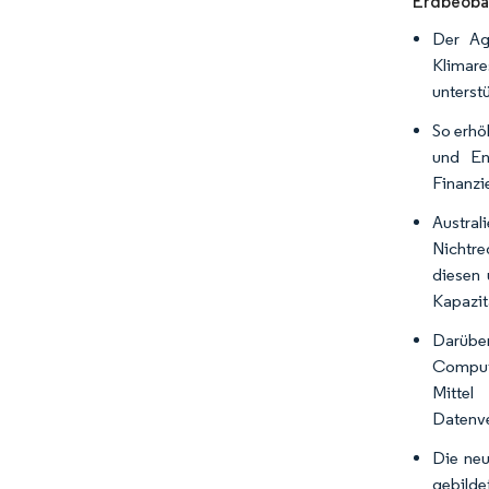
Erdbeobac
Der Ag
Klimare
unterst
So erhö
und En
Finanzi
Austra
Nichtre
diesen 
Kapazit
Darüber
Compute
Mitte
Datenve
Die neu
gebilde