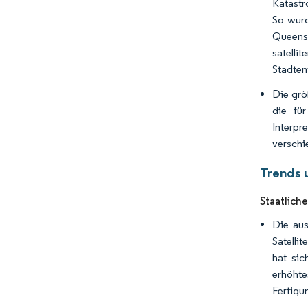
Katastr
So wurd
Queens
satelli
Stadten
Die grö
die fü
Interp
verschi
Trends 
Staatliche
Die aus
Satelli
hat sic
erhöhte
Fertigu