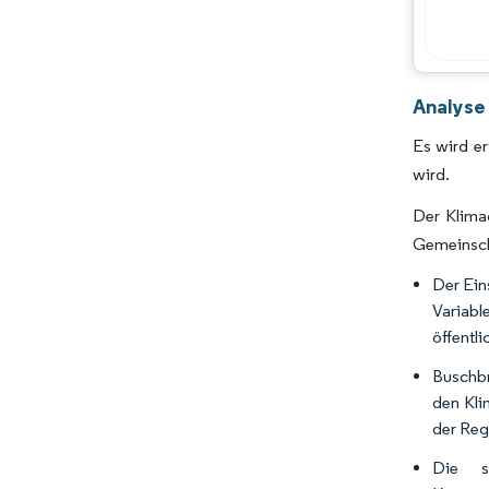
Analyse
Es wird e
wird.
Der Klima
Gemeinscha
Der Ein
Variabl
öffentli
Buschbr
den Kli
der Reg
Die st