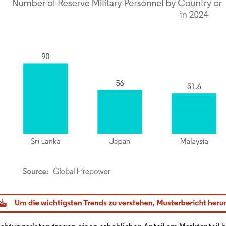
dor Intelligence. Wiederverwendung erfordert Namensnennung gemäß CC BY 4.0.