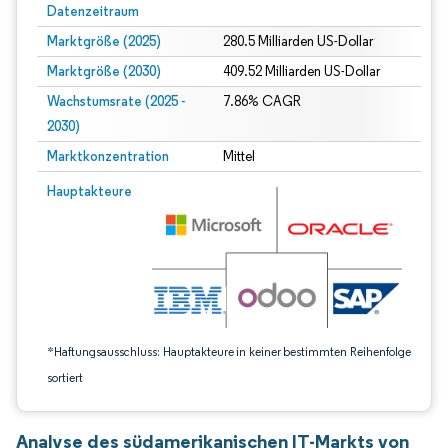
Datenzeitraum
Marktgröße (2025)
280.5 Milliarden US-Dollar
Marktgröße (2030)
409.52 Milliarden US-Dollar
Wachstumsrate (2025 -
7.86% CAGR
2030)
Marktkonzentration
Mittel
Bild © Mordor Intelligence. Wiederverwendung erfordert Namensnennung gem
Hauptakteure
*Haftungsausschluss: Hauptakteure in keiner bestimmten Reihenfolge
sortiert
Analyse des südamerikanischen IT-Markts von