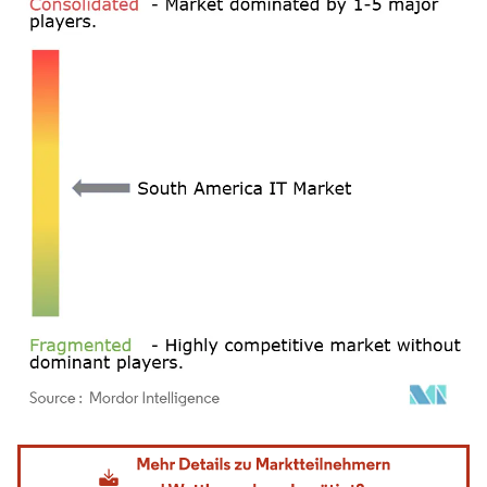
Bild © Mordor Intelligence. Wiederverwendung erfordert Namensnennung gemäß