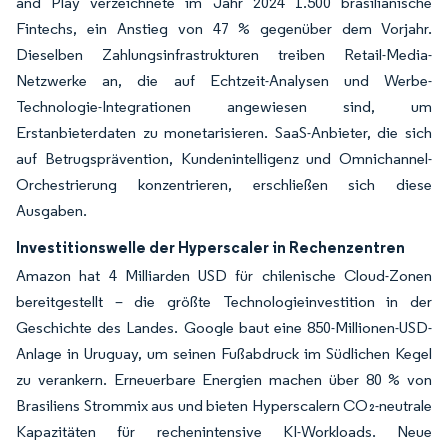
and Play verzeichnete im Jahr 2024 1.500 brasilianische
Fintechs, ein Anstieg von 47 % gegenüber dem Vorjahr.
Dieselben Zahlungsinfrastrukturen treiben Retail-Media-
Netzwerke an, die auf Echtzeit-Analysen und Werbe-
Technologie-Integrationen angewiesen sind, um
Erstanbieterdaten zu monetarisieren. SaaS-Anbieter, die sich
auf Betrugsprävention, Kundenintelligenz und Omnichannel-
Orchestrierung konzentrieren, erschließen sich diese
Ausgaben.
Investitionswelle der Hyperscaler in Rechenzentren
Amazon hat 4 Milliarden USD für chilenische Cloud-Zonen
bereitgestellt – die größte Technologieinvestition in der
Geschichte des Landes. Google baut eine 850-Millionen-USD-
Anlage in Uruguay, um seinen Fußabdruck im Südlichen Kegel
zu verankern. Erneuerbare Energien machen über 80 % von
Brasiliens Strommix aus und bieten Hyperscalern CO₂-neutrale
Kapazitäten für rechenintensive KI-Workloads. Neue