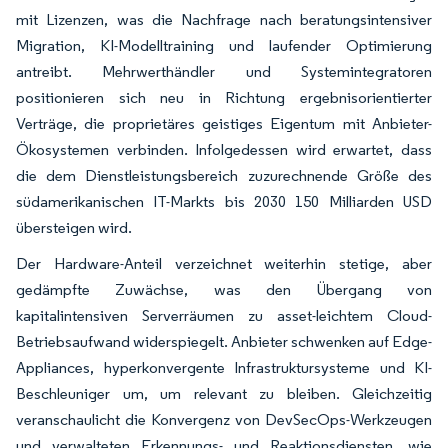
mit Lizenzen, was die Nachfrage nach beratungsintensiver
Migration, KI-Modelltraining und laufender Optimierung
antreibt. Mehrwerthändler und Systemintegratoren
positionieren sich neu in Richtung ergebnisorientierter
Verträge, die proprietäres geistiges Eigentum mit Anbieter-
Ökosystemen verbinden. Infolgedessen wird erwartet, dass
die dem Dienstleistungsbereich zuzurechnende Größe des
südamerikanischen IT-Markts bis 2030 150 Milliarden USD
übersteigen wird.
Der Hardware-Anteil verzeichnet weiterhin stetige, aber
gedämpfte Zuwächse, was den Übergang von
kapitalintensiven Serverräumen zu asset-leichtem Cloud-
Betriebsaufwand widerspiegelt. Anbieter schwenken auf Edge-
Appliances, hyperkonvergente Infrastruktursysteme und KI-
Beschleuniger um, um relevant zu bleiben. Gleichzeitig
veranschaulicht die Konvergenz von DevSecOps-Werkzeugen
und verwalteten Erkennungs- und Reaktionsdiensten, wie