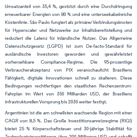
Umsatzanteil von 35,4 %, gestützt durch eine Durchdringung
erneuerbarer Energien von 80 % und eine unterseekabelreiche
Küstenlinie. São Paulo fungiert als primärer Verbindungsknoten
für Hyperscaler und Netzwerke zur Inhaltsbereitstellung und
reduziert die Latenz für inländische Nutzer. Das Allgemeine
Datenschutzgesetz (LGPD) ist zum De-facto-Standard für
ausländische Investoren geworden und gewährleistet
vorhersehbare Compliance-Regime. Die 95-prozentige
Verbraucherakzeptanz von PIX veranschaulicht Brasiliens
Fähigkeit, digitale Innovationen schnell zu skalieren. Diese
Bedingungen rechtfertigen den staatlichen Rechenzentrum-
Fahrplan im Wert von 350 Milliarden USD, der Brasiliens
infrastrukturellen Vorsprung bis 2030 weiter festigt.
Argentinien ist die am schnellsten wachsende Region mit einer
CAGR von 8,5 %. Das Große Investitionsanreizregime (RIGI)
bietet 25 % Körperschaftsteuer und 30-jährige Stabilität für
Technologieinvestitionen über 200 Millionen USD und schafft