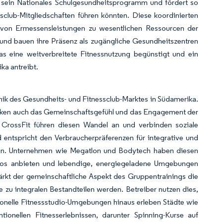
in sein Nationales Schulgesundheitsprogramm und fördert so
sclub-Mitgliedschaften führen könnten. Diese koordinierten
 von Ermessensleistungen zu wesentlichen Ressourcen der
 und bauen ihre Präsenz als zugängliche Gesundheitszentren
as eine weitverbreitete Fitnessnutzung begünstigt und ein
ka antreibt.
ik des Gesundheits- und Fitnessclub-Marktes in Südamerika.
tärken auch das Gemeinschaftsgefühl und das Engagement der
d CrossFit führen diesen Wandel an und verbinden soziale
nd entspricht den Verbraucherpräferenzen für integrative und
hen. Unternehmen wie Megatlon und Bodytech haben diesen
lios anbieten und lebendige, energiegeladene Umgebungen
tärkt der gemeinschaftliche Aspekt des Gruppentrainings die
zu integralen Bestandteilen werden. Betreiber nutzen dies,
tionelle Fitnessstudio-Umgebungen hinaus erleben Städte wie
onellen Fitnesserlebnissen, darunter Spinning-Kurse auf