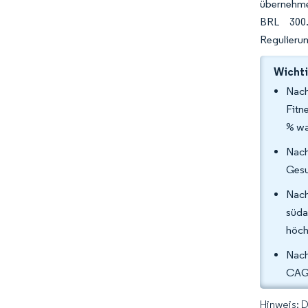
übernehme
BRL 300.
Regulierun
Wichti
Nach
Fitn
% wa
Nach
Gesu
Nac
süda
höch
Nach
CAGR
Hinweis: 