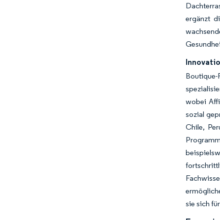
Dachterras
ergänzt d
wachsende
Gesundheit
Innovati
Boutique-
spezialisi
wobei Affi
sozial gep
Chile, Pe
Programme
beispiels
fortschrit
Fachwisse
ermöglich
sie sich f