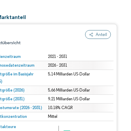
arktanteil
Anteil
tübersicht
ienzeitraum
2021 - 2031
nosedatenzeitraum
2026 - 2031
tgröße im Basisjahr
5.14 Milliarden US-Dollar
5)
tgröße (2026)
5.66 Milliarden US-Dollar
tgröße (2031)
9.21 Milliarden US-Dollar
dert Namensnennung gemäß CC BY 4.0.
stumsrate (2026 - 2031)
10.18% CAGR
tkonzentration
Mittel
© Mordor Intelligence. Wiederverwendung erfordert Namensnennung gemäß CC BY 4.0.
takteure