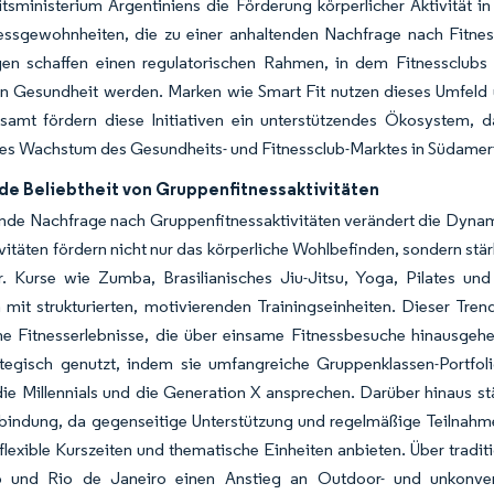
tsministerium Argentiniens die Förderung körperlicher Aktivität 
nessgewohnheiten, die zu einer anhaltenden Nachfrage nach Fitnes
n schaffen einen regulatorischen Rahmen, in dem Fitnessclubs
hen Gesundheit werden. Marken wie Smart Fit nutzen dieses Umfeld
esamt fördern diese Initiativen ein unterstützendes Ökosystem, d
es Wachstum des Gesundheits- und Fitnessclub-Marktes in Südameri
e Beliebtheit von Gruppenfitnessaktivitäten
nde Nachfrage nach Gruppenfitnessaktivitäten verändert die Dynam
vitäten fördern nicht nur das körperliche Wohlbefinden, sondern s
r. Kurse wie Zumba, Brasilianisches Jiu-Jitsu, Yoga, Pilates un
n mit strukturierten, motivierenden Trainingseinheiten. Dieser Tre
e Fitnesserlebnisse, die über einsame Fitnessbesuche hinausge
ategisch genutzt, indem sie umfangreiche Gruppenklassen-Portfo
die Millennials und die Generation X ansprechen. Darüber hinaus s
bindung, da gegenseitige Unterstützung und regelmäßige Teilnahme 
flexible Kurszeiten und thematische Einheiten anbieten. Über tradi
 und Rio de Janeiro einen Anstieg an Outdoor- und unkonventi