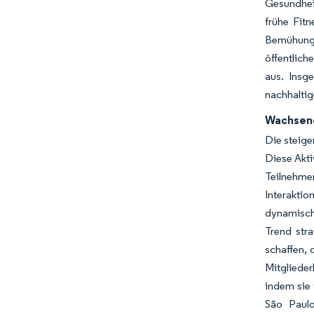
Gesundhei
frühe Fit
Bemühunge
öffentlic
aus. Insg
nachhaltig
Wachsend
Die steige
Diese Akti
Teilnehme
Interaktio
dynamisch
Trend str
schaffen, 
Mitglieder
indem sie 
São Paulo