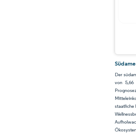
Südamer
Der südame
von 5,66
Prognose
Mittelein
staatliche
Wellnessbu
Aufholwac
Ökosystem