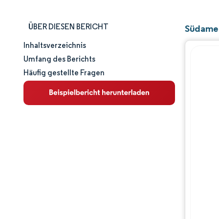
ÜBER DIESEN BERICHT
Südamer
Inhaltsverzeichnis
Marktgröße und -anteil
Umfang des Berichts
Häufig gestellte Fragen
Marktanalyse
Trends und Einblicke
Segmentanalyse
Geografische Analyse
Wettbewerbslandschaft
Hauptakteure
Branchenentwicklungen