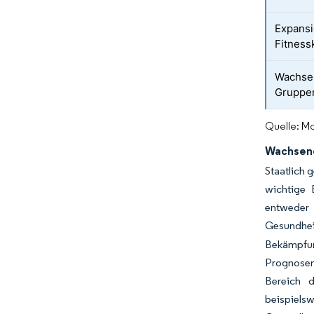
Expansi
Fitness
Wachsen
Gruppen
Quelle: Mo
Wachsend
Staatlich 
wichtige 
entweder 
Gesundhei
Bekämpfun
Prognosen
Bereich d
beispielsw