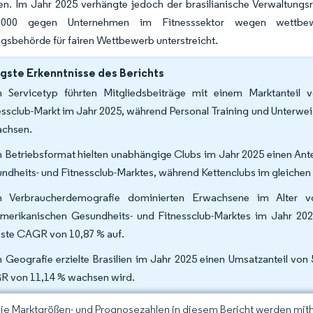
n. Im Jahr 2025 verhängte jedoch der brasilianische Verwaltungs
000 gegen Unternehmen im Fitnesssektor wegen wettbew
gsbehörde für fairen Wettbewerb unterstreicht.
gste Erkenntnisse des Berichts
 Servicetyp führten Mitgliedsbeiträge mit einem Marktanteil
essclub-Markt im Jahr 2025, während Personal Training und Unterwe
chsen.
 Betriebsformat hielten unabhängige Clubs im Jahr 2025 einen Ant
ndheits- und Fitnessclub-Marktes, während Kettenclubs im gleichen
h Verbraucherdemografie dominierten Erwachsene im Alter 
merikanischen Gesundheits- und Fitnessclub-Marktes im Jahr 202
ste CAGR von 10,87 % auf.
 Geografie erzielte Brasilien im Jahr 2025 einen Umsatzanteil von 
 von 11,14 % wachsen wird.
Die Marktgrößen- und Prognosezahlen in diesem Bericht werden mit