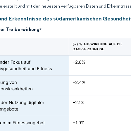
ce erstellt und mit den neuesten verfügbaren Daten und Erkenntnissen
und Erkenntnisse des südamerikanischen Gesundheit
der Treiberwirkung
*
(~) % AUSWIRKUNG AUF DIE
CAGR-PROGNOSE
nder Fokus auf
+2.8%
ivgesundheit und Fitness
tung von
+2.4%
ationskrankheiten
 der Nutzung digitaler
+2.1%
angebote
ion im Fitnessangebot
+1.9%