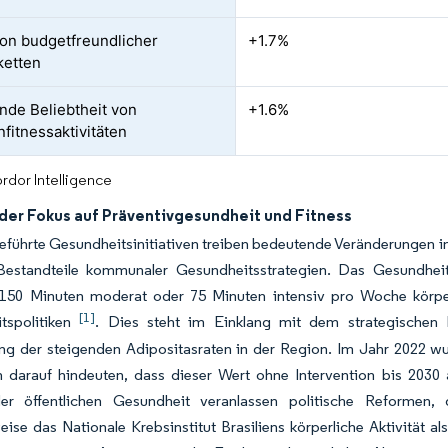
on budgetfreundlicher
+1.7%
ketten
de Beliebtheit von
+1.6%
fitnessaktivitäten
rdor Intelligence
er Fokus auf Präventivgesundheit und Fitness
geführte Gesundheitsinitiativen treiben bedeutende Veränderungen in
Bestandteile kommunaler Gesundheitsstrategien. Das Gesundhei
150 Minuten moderat oder 75 Minuten intensiv pro Woche körperli
[1]
tspolitiken
. Dies steht im Einklang mit dem strategischen 
g der steigenden Adipositasraten in der Region. Im Jahr 2022 wu
 darauf hindeuten, dass dieser Wert ohne Intervention bis 2030
er öffentlichen Gesundheit veranlassen politische Reformen, 
eise das Nationale Krebsinstitut Brasiliens körperliche Aktivität