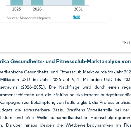
*Haft
ika Gesundheits- und Fitnessclub-Marktanalyse von
rikanische Gesundheits- und Fitnessclub-Markt wurde im Jahr 2025 
 Milliarden USD im Jahr 2026 auf 9,21 Milliarden USD bis 2
zeitraums (2026–2031). Die Nachfrage wird durch einen regi
kommensschichten und die Einführung skalierbarer budgetfreundli
 Kampagnen zur Bekämpfung von Fettleibigkeit, die Professionalisier
dgets die adressierbare Basis. Brasiliens Vorreiterrolle bei der 
hstum und eine Welle panamerikanischer Hochschulprogramme,
. Darüber hinaus bleiben die Wettbewerbsdynamiken im Fluss,