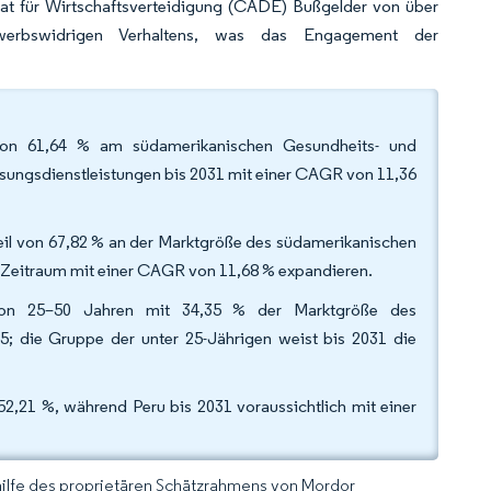
rat für Wirtschaftsverteidigung (CADE) Bußgelder von über
erbswidrigen Verhaltens, was das Engagement der
 von 61,64 % am südamerikanischen Gesundheits- und
isungsdienstleistungen bis 2031 mit einer CAGR von 11,36
eil von 67,82 % an der Marktgröße des südamerikanischen
 Zeitraum mit einer CAGR von 11,68 % expandieren.
von 25–50 Jahren mit 34,35 % der Marktgröße des
5; die Gruppe der unter 25-Jährigen weist bis 2031 die
52,21 %, während Peru bis 2031 voraussichtlich mit einer
hilfe des proprietären Schätzrahmens von Mordor