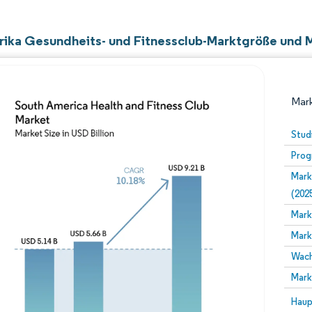
ika Gesundheits- und Fitnessclub-Marktgröße und M
Mark
Stud
Prog
Mark
(202
Mark
Mark
Bild © Mordor Intelligence. Wiederverwendung erfor
Wach
Mark
Bild 
Haup