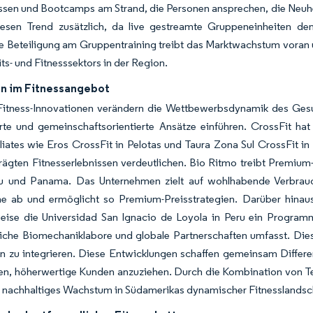
sen und Bootcamps am Strand, die Personen ansprechen, die Neuhei
iesen Trend zusätzlich, da live gestreamte Gruppeneinheiten de
 Beteiligung am Gruppentraining treibt das Marktwachstum voran u
s- und Fitnesssektors in der Region.
on im Fitnessangebot
Fitness-Innovationen verändern die Wettbewerbsdynamik des Gesun
erte und gemeinschaftsorientierte Ansätze einführen. CrossFit hat 
liates wie Eros CrossFit in Pelotas und Taura Zona Sul CrossFit i
rägten Fitnesserlebnissen verdeutlichen. Bio Ritmo treibt Premium
ru und Panama. Das Unternehmen zielt auf wohlhabende Verbrauc
 ab und ermöglicht so Premium-Preisstrategien. Darüber hinaus v
weise die Universidad San Ignacio de Loyola in Peru ein Program
tliche Biomechaniklabore und globale Partnerschaften umfasst. Diese 
n zu integrieren. Diese Entwicklungen schaffen gemeinsam Differe
en, höherwertige Kunden anzuziehen. Durch die Kombination von T
ür nachhaltiges Wachstum in Südamerikas dynamischer Fitnesslandsc