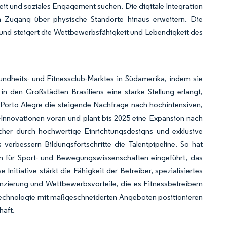
t und soziales Engagement suchen. Die digitale Integration
n Zugang über physische Standorte hinaus erweitern. Die
nd steigert die Wettbewerbsfähigkeit und Lebendigkeit des
dheits- und Fitnessclub-Marktes in Südamerika, indem sie
in den Großstädten Brasiliens eine starke Stellung erlangt,
n Porto Alegre die steigende Nachfrage nach hochintensiven,
-Innovationen voran und plant bis 2025 eine Expansion nach
her durch hochwertige Einrichtungsdesigns und exklusive
erbessern Bildungsfortschritte die Talentpipeline. So hat
m für Sport- und Bewegungswissenschaften eingeführt, das
Initiative stärkt die Fähigkeit der Betreiber, spezialisiertes
nzierung und Wettbewerbsvorteile, die es Fitnessbetreibern
echnologie mit maßgeschneiderten Angeboten positionieren
haft.