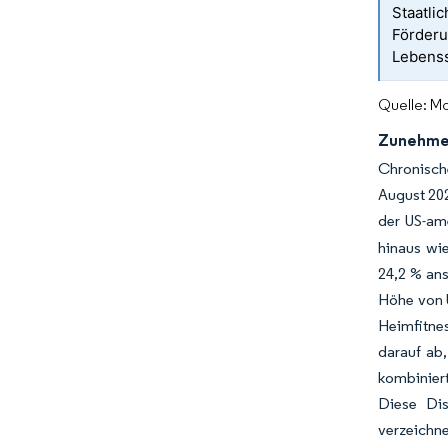
Staatli
Förderu
Lebenss
Quelle: Mo
Zunehmen
Chronische
August 202
der US-ame
hinaus wie
24,2 % ans
Höhe von U
Heimfitne
darauf ab,
kombiniert
Diese Dis
verzeichne