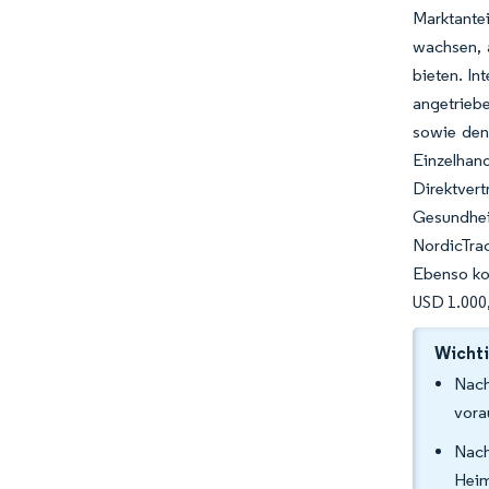
Marktantei
wachsen, 
bieten. In
angetriebe
sowie den
Einzelhan
Direktver
Gesundheit
NordicTra
Ebenso ko
USD 1.000,
Wichti
Nach
vora
Nach
Heim