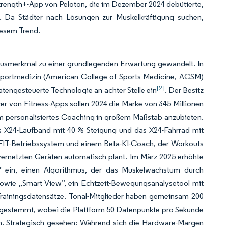
trength+-App von Peloton, die im Dezember 2024 debütierte,
. Da Städter nach Lösungen zur Muskelkräftigung suchen,
iesem Trend.
uxusmerkmal zu einer grundlegenden Erwartung gewandelt. In
 Sportmedizin (American College of Sports Medicine, ACSM)
[2]
datengesteuerte Technologie an achter Stelle ein
. Der Besitz
er von Fitness-Apps sollen 2024 die Marke von 345 Millionen
t, um personalisiertes Coaching in großem Maßstab anzubieten.
das X24-Laufband mit 40 % Steigung und das X24-Fahrrad mit
n iFIT-Betriebssystem und einem Beta-KI-Coach, der Workouts
 vernetzten Geräten automatisch plant. Im März 2025 erhöhte
s” ein, einen Algorithmus, der das Muskelwachstum durch
 sowie „Smart View”, ein Echtzeit-Bewegungsanalysetool mit
 Trainingsdatensätze. Tonal-Mitglieder haben gemeinsam 200
n gestemmt, wobei die Plattform 50 Datenpunkte pro Sekunde
n. Strategisch gesehen: Während sich die Hardware-Margen