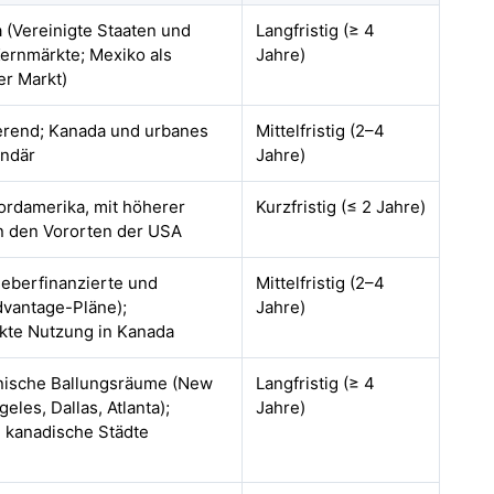
 (Vereinigte Staaten und
Langfristig (≥ 4
Kernmärkte; Mexiko als
Jahre)
er Markt)
rend; Kanada und urbanes
Mittelfristig (2–4
ndär
Jahre)
rdamerika, mit höherer
Kurzfristig (≤ 2 Jahre)
in den Vororten der USA
geberfinanzierte und
Mittelfristig (2–4
vantage-Pläne);
Jahre)
kte Nutzung in Kanada
ische Ballungsräume (New
Langfristig (≥ 4
eles, Dallas, Atlanta);
Jahre)
 kanadische Städte