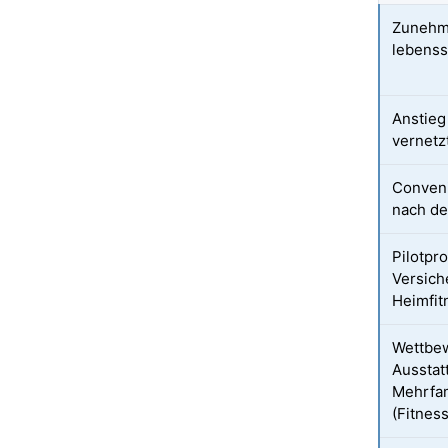
Zunehm
lebenss
Anstieg
vernetzt
Conveni
nach d
Pilotpr
Versich
Heimfit
Wettbe
Ausstat
Mehrfa
(Fitnes