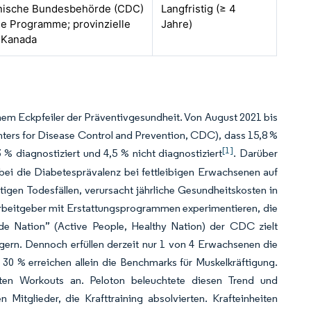
nische Bundesbehörde (CDC)
Langfristig (≥ 4
he Programme; provinzielle
Jahre)
n Kanada
em Eckpfeiler der Präventivgesundheit. Von August 2021 bis
nters for Disease Control and Prevention, CDC), dass 15,8 %
[1]
 diagnostiziert und 4,5 % nicht diagnostiziert
. Darüber
bei die Diabetesprävalenz bei fettleibigen Erwachsenen auf
itigen Todesfällen, verursacht jährliche Gesundheitskosten in
Arbeitgeber mit Erstattungsprogrammen experimentieren, die
nde Nation” (Active People, Healthy Nation) der CDC zielt
eigern. Dennoch erfüllen derzeit nur 1 von 4 Erwachsenen die
 30 % erreichen allein die Benchmarks für Muskelkräftigung.
erten Workouts an. Peloton beleuchtete diesen Trend und
Mitglieder, die Krafttraining absolvierten. Krafteinheiten