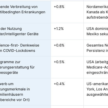
ende Verbreitung von
+0.8%
Nordamerika
tilbedingten Erkrankungen
Kanada als 
aufstrebend
 der Nutzung
+1.2%
USA dominie
er/intelligenter Geräte
Mexiko seku
ence-first- Denkweise
+0.6%
Gesamtes No
en COVID-Lockdowns
Persistenz 
ogramme zur
+0.5%
USA (arbeit
erungserstattung für
Medicare-Ad
nessgeräte
eingeschrän
werb um
+0.4%
US-amerikan
tungsmerkmale in
York, Los Ang
milienhäusern
ausgewählte
sbereiche vor Ort)