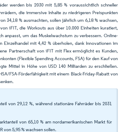
räder werden bis 2030 mit 5,85 % voraussichtlich schneller
rädern, die immersive Inhalte zu niedrigeren Preispunkten
l von 34,18 % ausmachten, sollen jährlich um 6,18 % wachsen,
on iFIT, die Workouts aus über 10.000 Einheiten kuratiert,
ch anpasst, um das Muskelwachstum zu verbessern. Online-
n Einzelhandel mit 4,42 % überholen, dank Innovationen im
ene Partnerschaft von iFIT mit Flex ermöglicht es Kunden,
nkonten (Flexible Spending Accounts, FSA) für den Kauf von
gte Mittel in Höhe von USD 140 Milliarden zu erschließen.
SA/FSA-Förderfähigkeit mit einem Black-Friday-Rabatt von
senken.
eil von 29,12 %, während stationäre Fahrräder bis 2031
arktanteil von 65,10 % am nordamerikanischen Markt für
R von 5,95 % wachsen sollen.