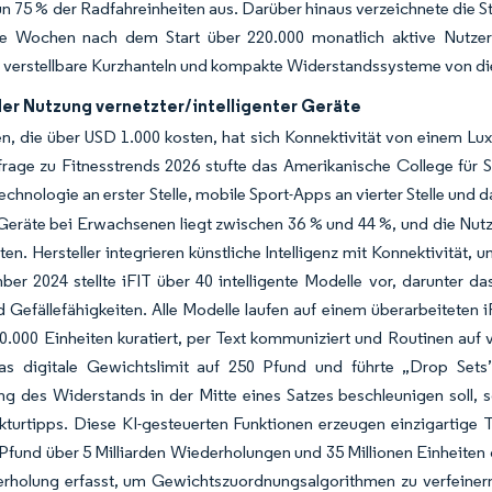
 75 % der Radfahreinheiten aus. Darüber hinaus verzeichnete die S
e Wochen nach dem Start über 220.000 monatlich aktive Nutzer
n verstellbare Kurzhanteln und kompakte Widerstandssysteme von d
der Nutzung vernetzter/intelligenter Geräte
n, die über USD 1.000 kosten, hat sich Konnektivität von einem L
frage zu Fitnesstrends 2026 stufte das Amerikanische College für
echnologie an erster Stelle, mobile Sport-Apps an vierter Stelle und 
Geräte bei Erwachsenen liegt zwischen 36 % und 44 %, und die Nutz
ten. Hersteller integrieren künstliche Intelligenz mit Konnektivitä
er 2024 stellte iFIT über 40 intelligente Modelle vor, darunter 
d Gefällefähigkeiten. Alle Modelle laufen auf einem überarbeitete
0.000 Einheiten kuratiert, per Text kommuniziert und Routinen auf
as digitale Gewichtslimit auf 250 Pfund und führte „Drop Set
ng des Widerstands in der Mitte eines Satzes beschleunigen soll,
kturtipps. Diese KI-gesteuerten Funktionen erzeugen einzigartige
 Pfund über 5 Milliarden Wiederholungen und 35 Millionen Einheite
rholung erfasst, um Gewichtszuordnungsalgorithmen zu verfeiner