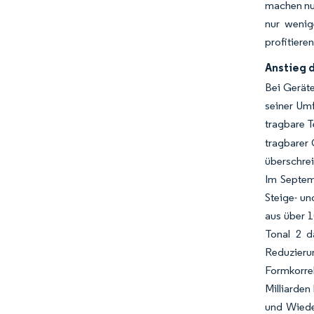
machen nun
nur wenig
profitiere
Anstieg 
Bei Geräte
seiner Um
tragbare T
tragbarer 
überschrei
Im Septemb
Steige- un
aus über 1
Tonal 2 d
Reduzieru
Formkorre
Milliarden
und Wiede