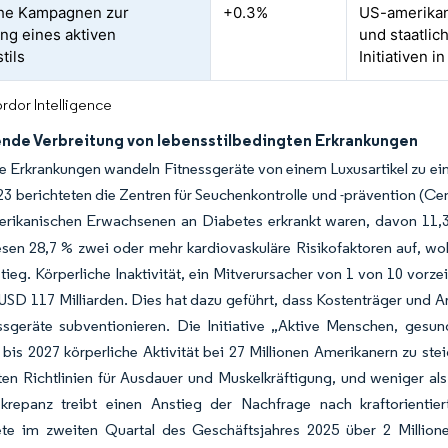
che Kampagnen zur
+0.3%
US-amerika
ng eines aktiven
und staatlic
tils
Initiativen i
rdor Intelligence
de Verbreitung von lebensstilbedingten Erkrankungen
 Erkrankungen wandeln Fitnessgeräte von einem Luxusartikel zu ein
3 berichteten die Zentren für Seuchenkontrolle und -prävention (Ce
rikanischen Erwachsenen an Diabetes erkrankt waren, davon 11,3 %
sen 28,7 % zwei oder mehr kardiovaskuläre Risikofaktoren auf, wo
tieg. Körperliche Inaktivität, ein Mitverursacher von 1 von 10 vorze
SD 117 Milliarden. Dies hat dazu geführt, dass Kostenträger und 
ssgeräte subventionieren. Die Initiative „Aktive Menschen, gesu
 bis 2027 körperliche Aktivität bei 27 Millionen Amerikanern zu st
en Richtlinien für Ausdauer und Muskelkräftigung, und weniger als
krepanz treibt einen Anstieg der Nachfrage nach kraftorienti
te im zweiten Quartal des Geschäftsjahres 2025 über 2 Millionen 