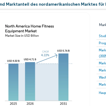
nd Marktanteil des nordamerikanischen Marktes für
Mark
Stud
Prog
Mark
(202
Mark
Mark
Bild © Mordor Intelligence. Wiederverwendung erfor
Wach
Mark
Bild 
Haup