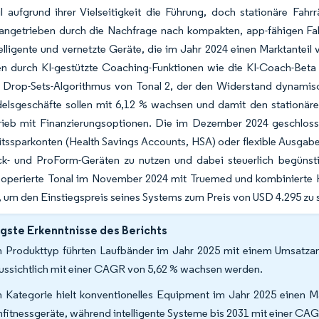
l aufgrund ihrer Vielseitigkeit die Führung, doch stationäre Fahr
angetrieben durch die Nachfrage nach kompakten, app-fähigen Fahr
telligente und vernetzte Geräte, die im Jahr 2024 einen Marktantei
n durch KI-gestützte Coaching-Funktionen wie die KI-Coach-Beta v
 Drop-Sets-Algorithmus von Tonal 2, der den Widerstand dynamis
delsgeschäfte sollen mit 6,12 % wachsen und damit den stationäre
trieb mit Finanzierungsoptionen. Die im Dezember 2024 geschloss
ssparkonten (Health Savings Accounts, HSA) oder flexible Ausgabe
ck- und ProForm-Geräten zu nutzen und dabei steuerlich begünsti
operierte Tonal im November 2024 mit Truemed und kombinierte H
 um den Einstiegspreis seines Systems zum Preis von USD 4.295 zu 
gste Erkenntnisse des Berichts
 Produkttyp führten Laufbänder im Jahr 2025 mit einem Umsatzant
ussichtlich mit einer CAGR von 5,62 % wachsen werden.
 Kategorie hielt konventionelles Equipment im Jahr 2025 einen M
fitnessgeräte, während intelligente Systeme bis 2031 mit einer CAG