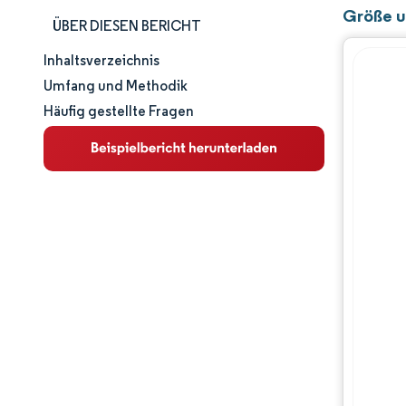
Größe u
ÜBER DIESEN BERICHT
Inhaltsverzeichnis
Marktgröße und -anteil
Umfang und Methodik
Häufig gestellte Fragen
Marktanalyse
Trends und Einblicke
Segmentanalyse
Geografische Analyse
Regulatorisches Umfeld
Wettbewerbslandschaft
Hauptakteure