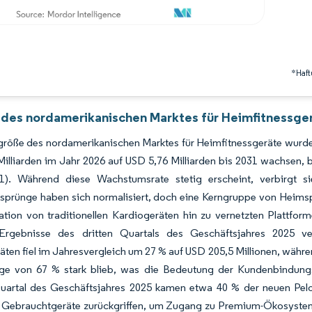
*Haft
 des nordamerikanischen Marktes für Heimfitnessger
röße des nordamerikanischen Marktes für Heimfitnessgeräte wurde i
Milliarden im Jahr 2026 auf USD 5,76 Milliarden bis 2031 wachsen
1). Während diese Wachstumsrate stetig erscheint, verbirgt 
prünge haben sich normalisiert, doch eine Kerngruppe von Heimspor
ation von traditionellen Kardiogeräten hin zu vernetzten Plattf
Ergebnisse des dritten Quartals des Geschäftsjahres 2025 v
äten fiel im Jahresvergleich um 27 % auf USD 205,5 Millionen, wäh
ge von 67 % stark blieb, was die Bedeutung der Kundenbindung
uartal des Geschäftsjahres 2025 kamen etwa 40 % der neuen Pe
f Gebrauchtgeräte zurückgriffen, um Zugang zu Premium-Ökosysteme