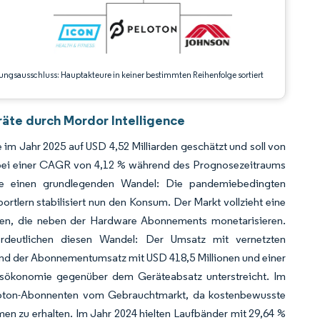
ungsausschluss: Hauptakteure in keiner bestimmten Reihenfolge sortiert
äte durch Mordor Intelligence
m Jahr 2025 auf USD 4,52 Milliarden geschätzt und soll von
, bei einer CAGR von 4,12 % während des Prognosezeitraums
sie einen grundlegenden Wandel: Die pandemiebedingten
tlern stabilisiert nun den Konsum. Der Markt vollzieht eine
ormen, die neben der Hardware Abonnements monetarisieren.
erdeutlichen diesen Wandel: Der Umsatz mit vernetzten
rend der Abonnementumsatz mit USD 418,5 Millionen und einer
sökonomie gegenüber dem Geräteabsatz unterstreicht. Im
loton-Abonnenten vom Gebrauchtmarkt, da kostenbewusste
n zu erhalten. Im Jahr 2024 hielten Laufbänder mit 29,64 %