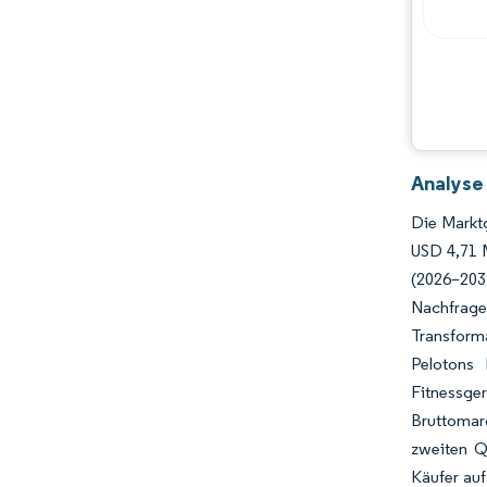
Chancen & Aussichten
Branchenentwicklungen
Analyse
Die Marktg
USD 4,71 
(2026–203
Nachfrages
Transform
Pelotons 
Fitnessger
Bruttomar
zweiten Q
Käufer au