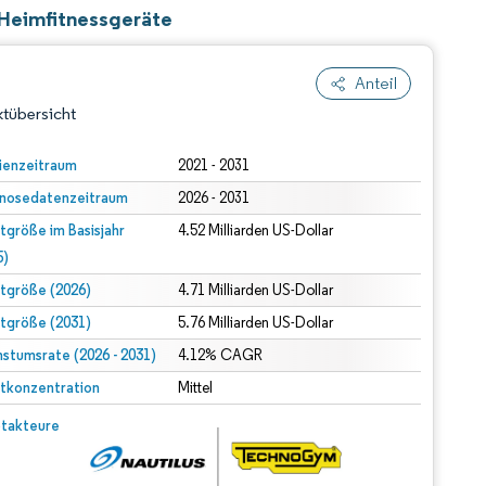
 Heimfitnessgeräte
Anteil
tübersicht
ienzeitraum
2021 - 2031
nosedatenzeitraum
2026 - 2031
tgröße im Basisjahr
4.52 Milliarden US-Dollar
5)
tgröße (2026)
4.71 Milliarden US-Dollar
tgröße (2031)
5.76 Milliarden US-Dollar
dert Namensnennung gemäß CC BY 4.0.
stumsrate (2026 - 2031)
4.12% CAGR
tkonzentration
Mittel
© Mordor Intelligence. Wiederverwendung erfordert Namensnennung gemäß CC BY 4.0.
takteure