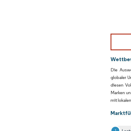
Bild © Mor
Wettbe
Die Auswe
globaler 
diesen Vo
Marken un
mit lokale
Marktfü
Lact