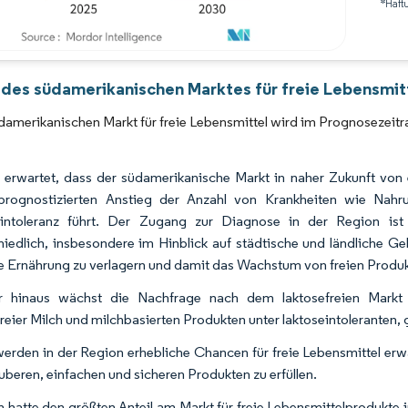
*Haft
Bild © Mordor Intelligence. Wiederverwendung erfordert Namensnennung gemäß 
 des südamerikanischen Marktes für freie Lebensmitt
damerikanischen Markt für freie Lebensmittel wird im Prognosezeit
 erwartet, dass der südamerikanische Markt in naher Zukunft von 
prognostizierten Anstieg der Anzahl von Krankheiten wie Nahru
eintoleranz führt. Der Zugang zur Diagnose in der Region ist
hiedlich, insbesondere im Hinblick auf städtische und ländliche Ge
 Ernährung zu verlagern und damit das Wachstum von freien Produk
r hinaus wächst die Nachfrage nach dem laktosefreien Markt 
freier Milch und milchbasierten Produkten unter laktoseintolerante
erden in der Region erhebliche Chancen für freie Lebensmittel er
uberen, einfachen und sicheren Produkten zu erfüllen.
en hatte den größten Anteil am Markt für freie Lebensmittelprodukt