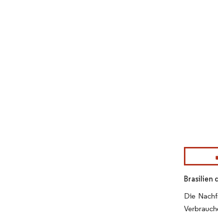
Bild © Mor
Brasilien
Die Nachfr
Verbrauche