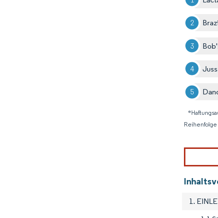
Braz
Bob'
Juss
Dan
*Haftungsa
Reihenfolge 
Inhalts
1. EINL