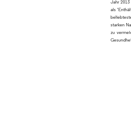
Jahr 2013 
als 'Enth
beliebtest
starken Na
zu vermei
Gesundheit