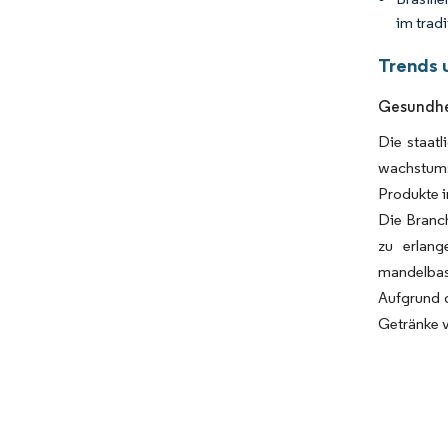
im tradi
Trends 
Gesundhe
Die staatl
wachstums
Produkte i
Die Branch
zu erlang
mandelbas
Aufgrund d
Getränke v