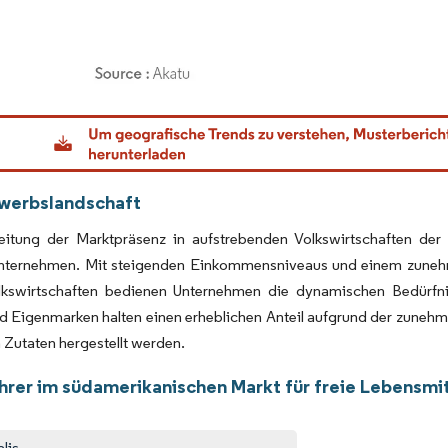
dor Intelligence. Wiederverwendung erfordert Namensnennung gemäß CC BY 4.0.
werbslandschaft
itung der Marktpräsenz in aufstrebenden Volkswirtschaften der
Unternehmen. Mit steigenden Einkommensniveaus und einem zune
lkswirtschaften bedienen Unternehmen die dynamischen Bedürfni
d Eigenmarken halten einen erheblichen Anteil aufgrund der zuneh
n Zutaten hergestellt werden.
hrer im südamerikanischen Markt für freie Lebensmi
alis