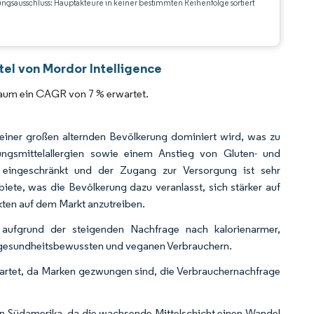
ungsausschluss: Hauptakteure in keiner bestimmten Reihenfolge sortiert
CC BY 4.0.
el von Mordor Intelligence
raum ein CAGR von 7 % erwartet.
einer großen alternden Bevölkerung dominiert wird, was zu
ngsmittelallergien sowie einem Anstieg von Gluten- und
 eingeschränkt und der Zugang zur Versorgung ist sehr
biete, was die Bevölkerung dazu veranlasst, sich stärker auf
ten auf dem Markt anzutreiben.
aufgrund der steigenden Nachfrage nach kalorienarmer,
n, gesundheitsbewussten und veganen Verbrauchern.
wartet, da Marken gezwungen sind, die Verbrauchernachfrage
e in Südamerika, da die wachsende Mittelschicht einen Wandel