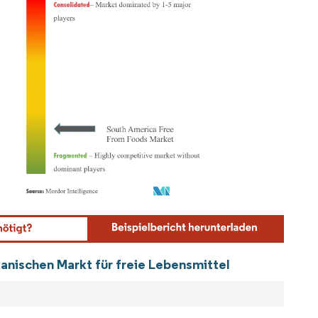
ordor Intelligence. Wiederverwendung erfordert Namensnennung gemäß CC BY 4.0.
anischen Markt für freie Lebensmittel