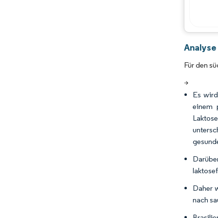
Analyse
Für den sü
>
Es wird
einem 
Laktos
untersc
gesunde
Darübe
laktose
Daher w
nach sa
Brasili