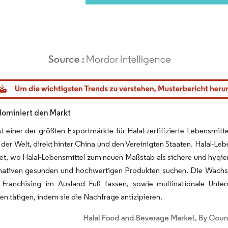
dor Intelligence. Wiederverwendung erfordert Namensnennung gemäß CC BY 4.0.
 dominiert den Markt
ist einer der größten Exportmärkte für Halal-zertifizierte Lebensmit
der Welt, direkt hinter China und den Vereinigten Staaten. Halal-Le
t, wo Halal-Lebensmittel zum neuen Maßstab als sichere und hygie
rnativen gesunden und hochwertigen Produkten suchen. Die Wachstu
 Franchising im Ausland Fuß fassen, sowie multinationale Unte
nen tätigen, indem sie die Nachfrage antizipieren.