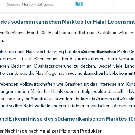
Bild © Mordor Intelligence. Wiederverwendung erfordert Namensnennung gemäß 
 des südamerikanischen Marktes für Halal-Lebensmit
erikanische Markt für Halal-Lebensmittel und -Getränke wird 
en.
hfrage nach Halal-Zertifizierung hat
den südamerikanischen Markt für
rodukten ist auf einen neuen Trend zurückzuführen, dem Verbrauch
enen Bedarf an Qualitätssicherung zu decken, wobei viele Länd
tiert sind, was die Nachfrage nach
südamerikanischen Halal-Lebensmit
trebenden Volkswirtschaften wie Brasilien ist das Interesse am K
 angrenzenden Markt für Halal-Lebensmittelprodukte darstellt. Ha
konzentriert, ihr Angebot zu erweitern, indem sie Aromen entwicke
 und so ihre Reichweite in anderen lateinamerikanischen Ländern er
und Erkenntnisse des südamerikanischen Marktes für
er Nachfrage nach Halal-zertifizierten Produkten