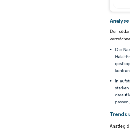
Analyse
Der südam
verzeichn
Die Nac
Halal-P
gestieg
konfron
In aufs
starken
darauf 
passen,
Trends 
Anstieg d