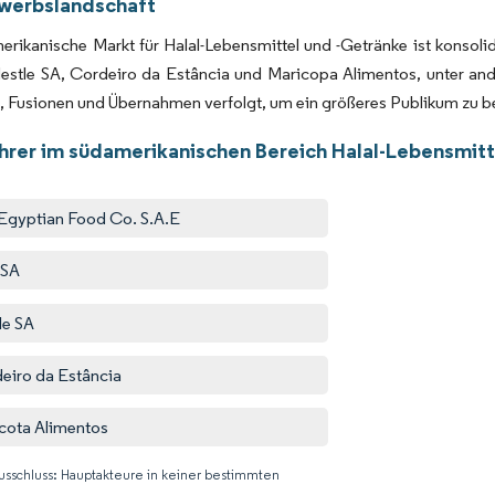
werbslandschaft
rikanische Markt für Halal-Lebensmittel und -Getränke ist konsolid
estle SA, Cordeiro da Estância und Maricopa Alimentos, unter an
 Fusionen und Übernahmen verfolgt, um ein größeres Publikum zu b
hrer im südamerikanischen Bereich Halal-Lebensmitt
Egyptian Food Co. S.A.E
 SA
le SA
eiro da Estância
cota Alimentos
usschluss: Hauptakteure in keiner bestimmten