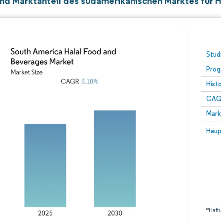
nd Marktanteil des südamerikanischen Marktes für H
Stud
Prog
Hist
CAG
Mark
Haup
*Haft