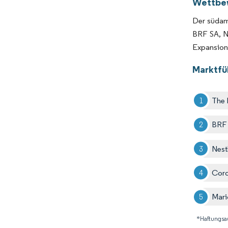
Wettbe
Der südame
BRF SA, N
Expansion,
Marktfü
The 
BRF
Nest
Cord
Mari
*Haftungsa