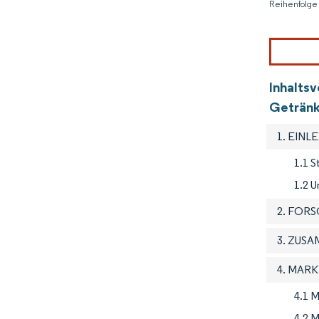
Reihenfolge 
Inhalts
Geträn
1. EINL
1.1 
1.2 U
2. FOR
3. ZUS
4. MAR
4.1 M
4.2 