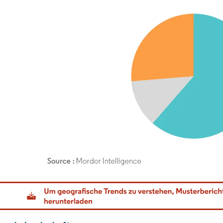
dor Intelligence. Wiederverwendung erfordert Namensnennung gemäß CC BY 4.0.