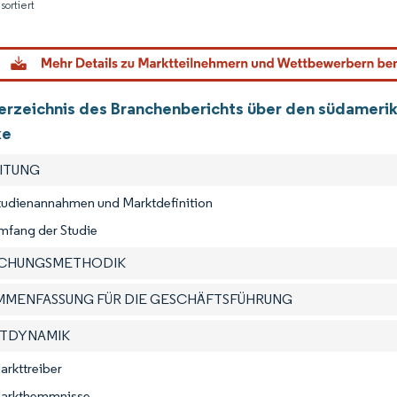
sortiert
Bild © M
verzeichnis des Branchenberichts über den südamerik
ke
EITUNG
Studienannahmen und Marktdefinition
mfang der Studie
SCHUNGSMETHODIK
AMMENFASSUNG FÜR DIE GESCHÄFTSFÜHRUNG
KTDYNAMIK
arkttreiber
Markthemmnisse