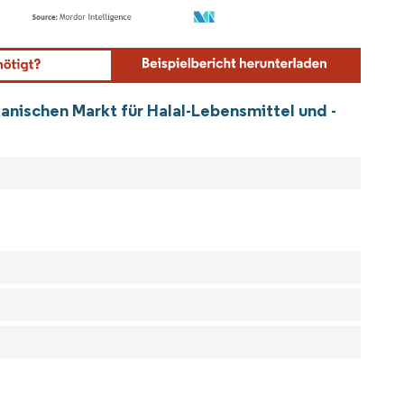
ordor Intelligence. Wiederverwendung erfordert Namensnennung gemäß CC BY 4.0.
anischen Markt für Halal-Lebensmittel und -