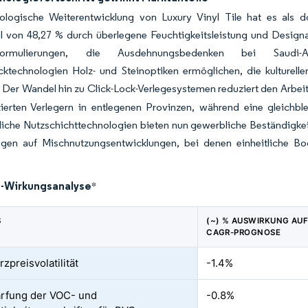
ologische Weiterentwicklung von Luxury Vinyl Tile hat es als d
l von 48,27 % durch überlegene Feuchtigkeitsleistung und Designa
formulierungen, die Ausdehnungsbedenken bei Saudi-A
cktechnologien Holz- und Steinoptiken ermöglichen, die kulturelle
. Der Wandel hin zu Click-Lock-Verlegesystemen reduziert den Arbe
izierten Verlegern in entlegenen Provinzen, während eine gleichb
tliche Nutzschichttechnologien bieten nun gewerbliche Beständigke
en auf Mischnutzungsentwicklungen, bei denen einheitliche Bo
-Wirkungsanalyse
*
S
(~) % AUSWIRKUNG AUF
CAGR-PROGNOSE
zpreisvolatilität
-1.4%
rfung der VOC- und
-0.8%