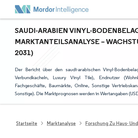
SAUDI-ARABIEN VINYL-BODENBELAG
ARKTANTEILSANALYSE – WACHSTUM
031)
Der Bericht über den saudi-arabischen Vinyl-Bodenbelag
Verbundkacheln, Luxury Vinyl Tile), Endnutzer (Wohnb
Fachgeschäfte, Baumärkte, Online, Sonstige Vertriebska
Sonstige). Die Marktprognosen werden in Wertangaben (USD) 
Startseite
Marktanalyse
Forschung Zu Haus- Un