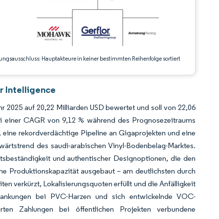
ungsausschluss: Hauptakteure in keiner bestimmten Reihenfolge sortiert
 Intelligence
 2025 auf 20,22 Milliarden USD bewertet und soll von 22,06
bei einer CAGR von 9,12 % während des Prognosezeitraums
, eine rekordverdächtige Pipeline an Gigaprojekten und eine
ärtstrend des saudi-arabischen Vinyl-Bodenbelag-Marktes.
itsbeständigkeit und authentischer Designoptionen, die den
sche Produktionskapazität ausgebaut – am deutlichsten durch
 verkürzt, Lokalisierungsquoten erfüllt und die Anfälligkeit
wankungen bei PVC-Harzen und sich entwickelnde VOC-
erten Zahlungen bei öffentlichen Projekten verbundene