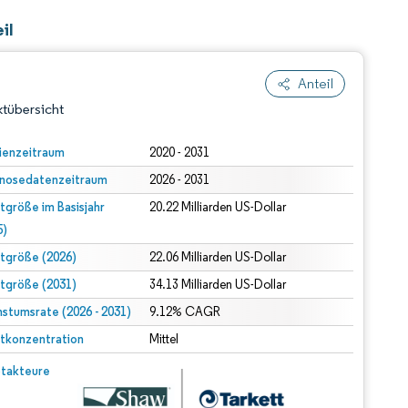
il
Anteil
tübersicht
ienzeitraum
2020 - 2031
nosedatenzeitraum
2026 - 2031
tgröße im Basisjahr
20.22 Milliarden US-Dollar
5)
tgröße (2026)
22.06 Milliarden US-Dollar
tgröße (2031)
34.13 Milliarden US-Dollar
dert Namensnennung gemäß CC BY 4.0.
stumsrate (2026 - 2031)
9.12% CAGR
tkonzentration
Mittel
© Mordor Intelligence. Wiederverwendung erfordert Namensnennung gemäß CC BY 4.0.
takteure