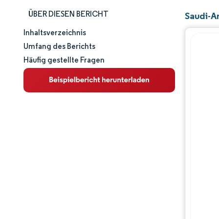
ÜBER DIESEN BERICHT
Saudi-A
Inhaltsverzeichnis
Marktgröße und -anteil
Umfang des Berichts
Häufig gestellte Fragen
Marktanalyse
Trends und Einblicke
Segmentanalyse
Geografische Analyse
Wettbewerbslandschaft
Hauptakteure
Branchenentwicklungen