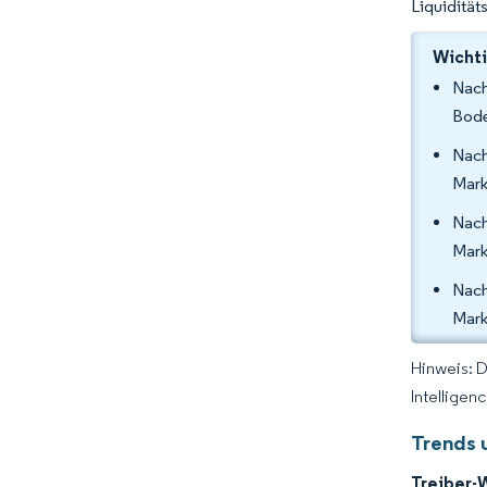
Liquidität
Wichti
Nach
Bode
Nach
Mark
Nach
Mark
Nach
Mark
Hinweis: 
Intelligen
Trends 
Treiber-