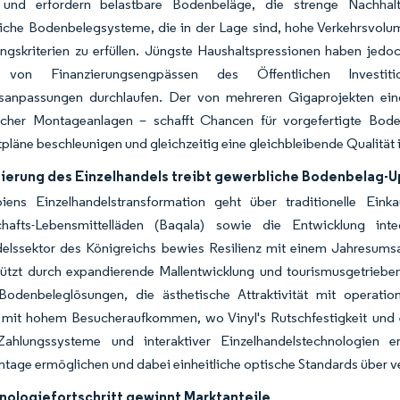
nd erfordern belastbare Bodenbeläge, die strenge Nachhaltig
tliche Bodenbelegsysteme, die in der Lage sind, hohe Verkehrsvolum
ungskriterien zu erfüllen. Jüngste Haushaltspressionen haben jed
 von Finanzierungsengpässen des Öffentlichen Investiti
gsanpassungen durchlaufen. Der von mehreren Gigaprojekten ei
scher Montageanlagen – schafft Chancen für vorgefertigte Boden
tpläne beschleunigen und gleichzeitig eine gleichbleibende Qualitä
ierung des Einzelhandels treibt gewerbliche Bodenbelag-U
biens Einzelhandelstransformation geht über traditionelle Ei
hafts-Lebensmittelläden (Baqala) sowie die Entwicklung inte
delssektor des Königreichs bewies Resilienz mit einem Jahresums
tützt durch expandierende Mallentwicklung und tourismusgetriebe
 Bodenbeleglösungen, die ästhetische Attraktivität mit operatio
 mit hohem Besucheraufkommen, wo Vinyl's Rutschfestigkeit und ei
 Zahlungssysteme und interaktiver Einzelhandelstechnologien e
tage ermöglichen und dabei einheitliche optische Standards über 
nologiefortschritt gewinnt Marktanteile