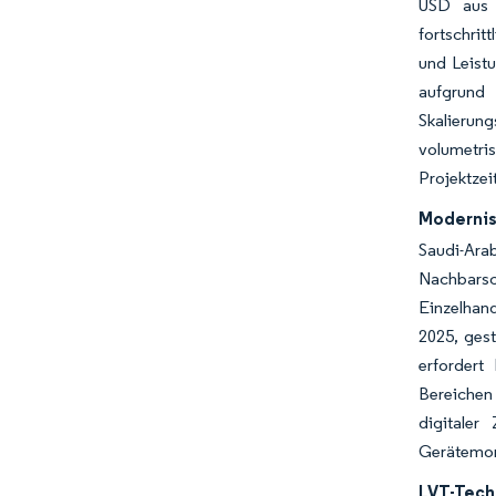
USD aus u
fortschrit
und Leist
aufgrund
Skalierun
volumetri
Projektzei
Modernis
Saudi-Ara
Nachbarsc
Einzelhan
2025, ges
erfordert
Bereichen
digitaler
Gerätemon
LVT-Tech