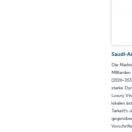
Saudi-A
Die Marktg
Milliarde
(2026–2031
starke Dy
Luxury Vin
lokalen äs
Tarkett's 
gegenübe
Vorschrif