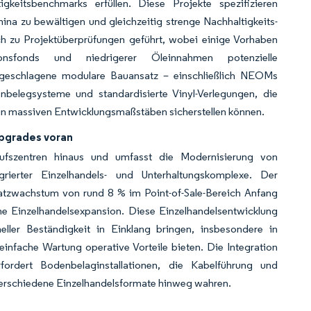
keitsbenchmarks erfüllen. Diese Projekte spezifizieren
ina zu bewältigen und gleichzeitig strenge Nachhaltigkeits-
och zu Projektüberprüfungen geführt, wobei einige Vorhaben
onsfonds und niedrigerer Öleinnahmen potenzielle
ngeschlagene modulare Bauansatz – einschließlich NEOMs
belegsysteme und standardisierte Vinyl-Verlegungen, die
t in massiven Entwicklungsmaßstäben sicherstellen können.
pgrades voran
nkaufszentren hinaus und umfasst die Modernisierung von
grierter Einzelhandels- und Unterhaltungskomplexe. Der
atzwachstum von rund 8 % im Point-of-Sale-Bereich Anfang
ne Einzelhandelsexpansion. Diese Einzelhandelsentwicklung
neller Beständigkeit in Einklang bringen, insbesondere in
nfache Wartung operative Vorteile bieten. Die Integration
rfordert Bodenbelaginstallationen, die Kabelführung und
verschiedene Einzelhandelsformate hinweg wahren.