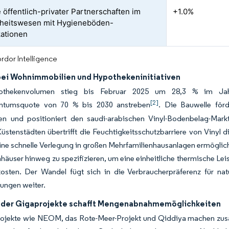
e öffentlich-privater Partnerschaften im
+1.0%
heitswesen mit Hygieneböden-
kationen
rdor Intelligence
bei Wohnimmobilien und Hypothekeninitiativen
thekenvolumen stieg bis Februar 2025 um 28,3 % im Jahre
[2]
ntumsquote von 70 % bis 2030 anstreben
. Die Bauwelle för
en und positioniert den saudi-arabischen Vinyl-Bodenbelag-Markt 
üstenstädten übertrifft die Feuchtigkeitsschutzbarriere von Vinyl 
ne schnelle Verlegung in großen Mehrfamilienhausanlagen ermöglic
äuser hinweg zu spezifizieren, um eine einheitliche thermische L
kosten. Der Wandel fügt sich in die Verbraucherpräferenz für nat
ungen weiter.
 der Gigaprojekte schafft Mengenabnahmemöglichkeiten
rojekte wie NEOM, das Rote-Meer-Projekt und Qiddiya machen zusa