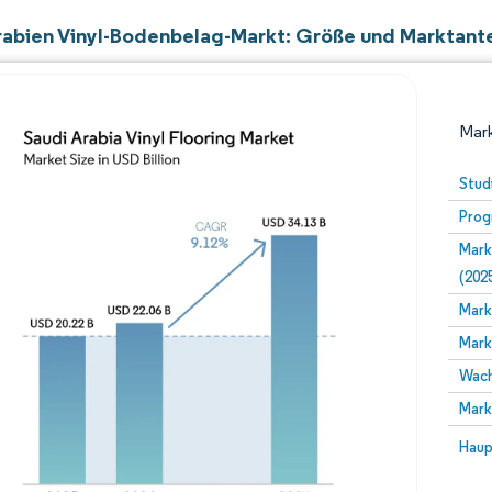
rabien Vinyl-Bodenbelag-Markt: Größe und Marktante
Mark
Stud
Prog
Mark
(202
Mark
Mark
Bild © Mordor Intelligence. Wiederverwendung erfor
Wach
Mark
Bild 
Haup