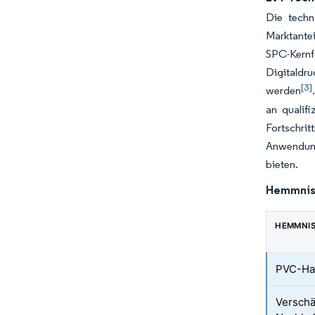
Die techn
Marktantei
SPC-Kern
Digitaldru
[3]
werden
an qualif
Fortschrit
Anwendung
bieten.
Hemmnis
HEMMNI
PVC-Har
Verschä