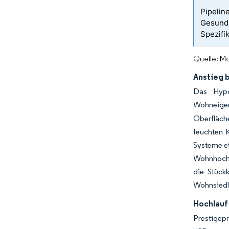
Pipelin
Gesund
Spezifi
Quelle: Mo
Anstieg 
Das Hypo
Wohneige
Oberfläch
feuchten K
Systeme ei
Wohnhochh
die Stück
Wohnsiedl
Hochlauf
Prestigep