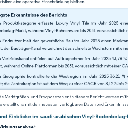
srisiken eine operative Einschränkung bleiben.
gste Erkenntnisse des Berichts
 Produktkategorie erfasste Luxury Vinyl Tile im Jahr 2025 ein
nbelag-Markt, während Vinyl-Bahnenware bis 2031 voraussichtlich 
 Endnutzer hielt der gewerbliche Bau im Jahr 2025 einen Marktan
t; der Bauträger-Kanal verzeichnet das schnellste Wachstum mit ei
 Vertriebskanal entfielen auf Auftragnehmer im Jahr 2025 43,78 %
t, während Online-Plattformen bis 2031 voraussichtlich mit einer 
 Geographie kontrollierte die Westregion im Jahr 2025 36,21 % 
t; die Zentralregion ist auf dem Weg zu einer CAGR von 8,12 % bis 
Die Marktgrößen- und Prognosezahlen in diesem Bericht werden mit
ce erstellt und mit den neuesten verfügbaren Daten und Erkenntnissen
und Einblicke im saudi-arabischen Vinyl-Bodenbelag
Wirkungsanalyse
*