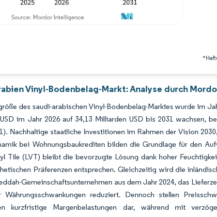
*Haft
rabien Vinyl-Bodenbelag-Markt: Analyse durch Mordor
röße des saudi-arabischen Vinyl-Bodenbelag-Marktes wurde im Jahr
n USD im Jahr 2026 auf 34,13 Milliarden USD bis 2031 wachsen, 
). Nachhaltige staatliche Investitionen im Rahmen der Vision 2030
namik bei Wohnungsbaukrediten bilden die Grundlage für den Aufw
yl Tile (LVT) bleibt die bevorzugte Lösung dank hoher Feuchtigke
thetischen Präferenzen entsprechen. Gleichzeitig wird die inländi
Jeddah-Gemeinschaftsunternehmen aus dem Jahr 2024, das Lieferzeiten
r Währungsschwankungen reduziert. Dennoch stellen Preissch
ten kurzfristige Margenbelastungen dar, während mit verzög