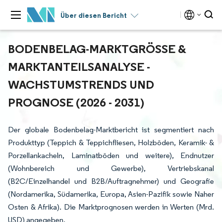
Über diesen Bericht
BODENBELAG-MARKTGRÖSSE & M
ARKTANTEILSANALYSE - W
ACHSTUMSTRENDS UND P
ROGNOSE (2026 - 2031)
Der globale Bodenbelag-Marktbericht ist segmentiert nach
Produkttyp (Teppich & Teppichfliesen, Holzböden, Keramik- &
Porzellankacheln, Laminatböden und weitere), Endnutzer
(Wohnbereich und Gewerbe), Vertriebskanal
(B2C/Einzelhandel und B2B/Auftragnehmer) und Geografie
(Nordamerika, Südamerika, Europa, Asien-Pazifik sowie Naher
Osten & Afrika). Die Marktprognosen werden in Werten (Mrd.
USD) angegeben.