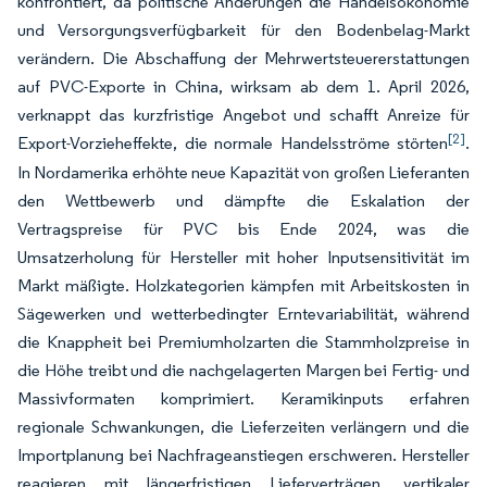
konfrontiert, da politische Änderungen die Handelsökonomie
und Versorgungsverfügbarkeit für den Bodenbelag-Markt
verändern. Die Abschaffung der Mehrwertsteuererstattungen
auf PVC-Exporte in China, wirksam ab dem 1. April 2026,
verknappt das kurzfristige Angebot und schafft Anreize für
[2]
Export-Vorzieheffekte, die normale Handelsströme störten
.
In Nordamerika erhöhte neue Kapazität von großen Lieferanten
den Wettbewerb und dämpfte die Eskalation der
Vertragspreise für PVC bis Ende 2024, was die
Umsatzerholung für Hersteller mit hoher Inputsensitivität im
Markt mäßigte. Holzkategorien kämpfen mit Arbeitskosten in
Sägewerken und wetterbedingter Erntevariabilität, während
die Knappheit bei Premiumholzarten die Stammholzpreise in
die Höhe treibt und die nachgelagerten Margen bei Fertig- und
Massivformaten komprimiert. Keramikinputs erfahren
regionale Schwankungen, die Lieferzeiten verlängern und die
Importplanung bei Nachfrageanstiegen erschweren. Hersteller
reagieren mit längerfristigen Lieferverträgen, vertikaler