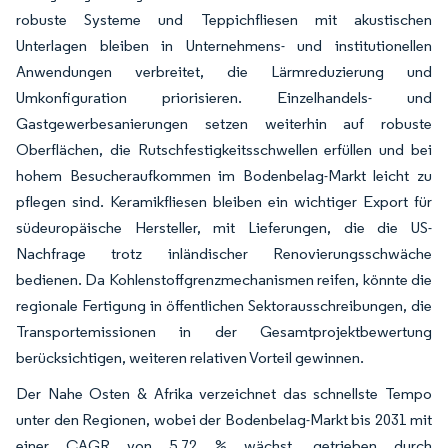
robuste Systeme und Teppichfliesen mit akustischen
Unterlagen bleiben in Unternehmens- und institutionellen
Anwendungen verbreitet, die Lärmreduzierung und
Umkonfiguration priorisieren. Einzelhandels- und
Gastgewerbesanierungen setzen weiterhin auf robuste
Oberflächen, die Rutschfestigkeitsschwellen erfüllen und bei
hohem Besucheraufkommen im Bodenbelag-Markt leicht zu
pflegen sind. Keramikfliesen bleiben ein wichtiger Export für
südeuropäische Hersteller, mit Lieferungen, die die US-
Nachfrage trotz inländischer Renovierungsschwäche
bedienen. Da Kohlenstoffgrenzmechanismen reifen, könnte die
regionale Fertigung in öffentlichen Sektorausschreibungen, die
Transportemissionen in der Gesamtprojektbewertung
berücksichtigen, weiteren relativen Vorteil gewinnen.
Der Nahe Osten & Afrika verzeichnet das schnellste Tempo
unter den Regionen, wobei der Bodenbelag-Markt bis 2031 mit
einer CAGR von 5,72 % wächst, getrieben durch