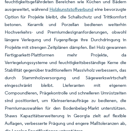
feuchtigkeitsgefährdeten Bereichen wie Küchen und Bädern
ausgeweitet, während
Holzkunststoffverbund
eine bevorzugte
Option für Projekte bleibt, die Schallschutz und Trittkomfort
betonen. Keramik und Porzellan bedienen weiterhin
Hochverkehrs- und Premiumdesignanforderungen, obwohl
längere Verlegung und Fugenpflege ihre Durchdringung in
Projekte mit strengen Zeitplänen dämpfen. Bei Holz gewannen
Fertigparkett-Plattformen mehr Projekte, da
Verriegelungssysteme und feuchtigkeitsbeständige Kerne die
Stabilität gegenüber traditionellem Massivholz verbessern, das
durch Stammholzversorgung und Sägewerkswirtschaft
eingeschränkt bleibt. Lieferanten mit eigenem
Compoundieren, Prägekontrolle und schnelleren Umrüstzeiten
sind positioniert, um Kleinserienaufträge zu bedienen, die
Premiumauswahlen für den Bodenbelag-Markt unterstützen.
Shaws Kapazitätserweiterung in Georgia zielt auf flexible
Auflagen, verbesserte Prägung und engere Maßtoleranzen ab,
die Loseleg-Spezifikationen unterstützen.