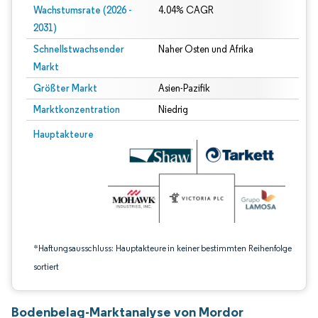
Wachstumsrate (2026 -
4.04% CAGR
2031)
Schnellstwachsender
Naher Osten und Afrika
Markt
Größter Markt
Asien-Pazifik
Marktkonzentration
Niedrig
Bild © Mordor Intelligence. Wiederverwendung erfordert Namensnennung gem
Hauptakteure
*Haftungsausschluss: Hauptakteure in keiner bestimmten Reihenfolge
sortiert
Bodenbelag-Marktanalyse von Mordor