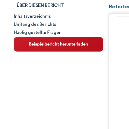
ÜBER DIESEN BERICHT
Retorte
Inhaltsverzeichnis
Marktgröße und -anteil
Umfang des Berichts
Häufig gestellte Fragen
Marktanalyse
Trends und Einblicke
Segmentanalyse
Geografische Analyse
Wettbewerbslandschaft
Hauptakteure
Branchenentwicklungen