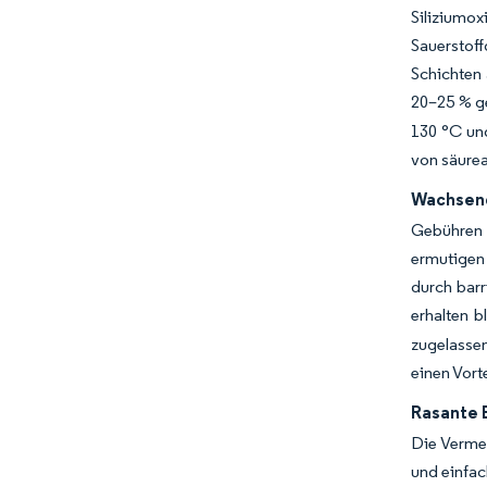
Siliziumo
Sauerstoff
Schichten 
20–25 % g
130 °C und
von säurea
Wachsend
Gebühren f
ermutigen 
durch barr
erhalten bl
zugelassen
einen Vort
Rasante 
Die Vermen
und einfac