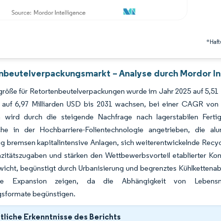
*Haft
nbeutelverpackungsmarkt – Analyse durch Mordor In
röße für Retortenbeutelverpackungen wurde im Jahr 2025 auf 5,51 M
 auf 6,97 Milliarden USD bis 2031 wachsen, bei einer CAGR vo
wird durch die steigende Nachfrage nach lagerstabilen Fertig
he in der Hochbarriere-Folientechnologie angetrieben, die alum
ig bremsen kapitalintensive Anlagen, sich weiterentwickelnde Recy
zitätszugaben und stärken den Wettbewerbsvorteil etablierter Kon
icht, begünstigt durch Urbanisierung und begrenztes Kühlkettenab
ale Expansion zeigen, da die Abhängigkeit von Lebensmi
formate begünstigen.
liche Erkenntnisse des Berichts