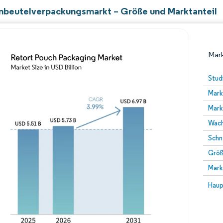
nbeutelverpackungsmarkt – Größe und Marktanteil
Mark
Stud
Mark
Mark
Wach
Schn
Größ
Bild © Mordor Intelligence. Wiederverwendung erfor
Mark
Bild 
Haup