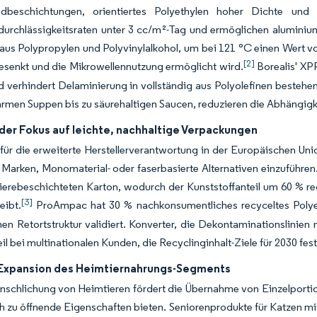
xidbeschichtungen, orientiertes Polyethylen hoher Dichte und 
durchlässigkeitsraten unter 3 cc/m²-Tag und ermöglichen aluminiu
aus Polypropylen und Polyvinylalkohol, um bei 121 °C einen Wert v
[2]
esenkt und die Mikrowellennutzung ermöglicht wird.
Borealis' XPP
 verhindert Delaminierung in vollständig aus Polyolefinen bestehe
rmen Suppen bis zu säurehaltigen Saucen, reduzieren die Abhängigke
er Fokus auf leichte, nachhaltige Verpackungen
ür die erweiterte Herstellerverantwortung in der Europäischen Uni
Marken, Monomaterial- oder faserbasierte Alternativen einzuführen
ierebeschichteten Karton, wodurch der Kunststoffanteil um 60 % red
[3]
eibt.
ProAmpac hat 30 % nachkonsumentliches recyceltes Polyethy
en Retortstruktur validiert. Konverter, die Dekontaminationslinie
eil bei multinationalen Kunden, die Recyclinginhalt-Ziele für 2030 fes
Expansion des Heimtiernahrungs-Segments
schlichung von Heimtieren fördert die Übernahme von Einzelportions
h zu öffnende Eigenschaften bieten. Seniorenprodukte für Katzen m