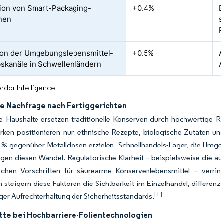
tion von Smart-Packaging-
+0.4%
nen
on der Umgebungslebensmittel-
+0.5%
bskanäle in Schwellenländern
rdor Intelligence
e Nachfrage nach Fertiggerichten
 Haushalte ersetzen traditionelle Konserven durch hochwertige Ret
arken positionieren nun ethnische Rezepte, biologische Zutaten u
 % gegenüber Metalldosen erzielen. Schnellhandels-Lager, die Um
gen diesen Wandel. Regulatorische Klarheit – beispielsweise die a
schen Vorschriften für säurearme Konservenlebensmittel – verring
teigern diese Faktoren die Sichtbarkeit im Einzelhandel, differen
[1]
iger Aufrechterhaltung der Sicherheitsstandards.
itte bei Hochbarriere-Folientechnologien