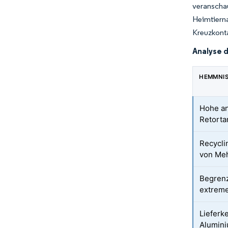
veranscha
Heimtiern
Kreuzkonta
Analyse 
HEMMNI
Hohe an
Retorta
Recycli
von Meh
Begrenz
extrem
Lieferk
Alumini