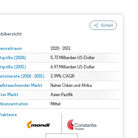
Anteil
tübersicht
ienzeitraum
2020 - 2031
tgröße (2026)
5.73 Milliarden US-Dollar
tgröße (2031)
6.97 Milliarden US-Dollar
stumsrate (2026 - 2031)
3.99% CAGR
ellstwachsender Markt
Naher Osten und Afrika
ter Markt
dert Namensnennung gemäß CC BY 4.0.
Asien-Pazifik
tkonzentration
Mittel
© Mordor Intelligence. Wiederverwendung erfordert Namensnennung gemäß CC BY 4.0.
takteure