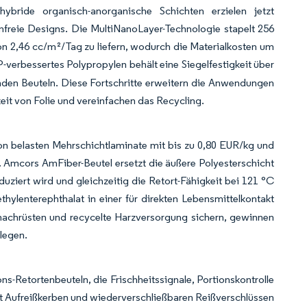
hybride organisch-anorganische Schichten erzielen jetzt
mfreie Designs. Die MultiNanoLayer-Technologie stapelt 256
on 2,46 cc/m²/Tag zu liefern, wodurch die Materialkosten um
-verbessertes Polypropylen behält eine Siegelfestigkeit über
nden Beuteln. Diese Fortschritte erweitern die Anwendungen
it von Folie und vereinfachen das Recycling.
on belasten Mehrschichtlaminate mit bis zu 0,80 EUR/kg und
. Amcors AmFiber-Beutel ersetzt die äußere Polyesterschicht
uziert wird und gleichzeitig die Retort-Fähigkeit bei 121 °C
lenterephthalat in einer für direkten Lebensmittelkontakt
n nachrüsten und recycelte Harzversorgung sichern, gewinnen
tlegen.
-Retortenbeuteln, die Frischheitssignale, Portionskontrolle
it Aufreißkerben und wiederverschließbaren Reißverschlüssen