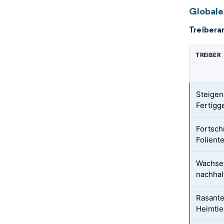
Globale
Treibera
TREIBER
Steigen
Fertigg
Fortsch
Folient
Wachsen
nachhal
Rasante
Heimti