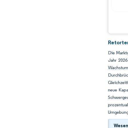
Retorte
Die Marktg
Jahr 2026
Wachstum 
Durchbrüc
Gleichzeit
neue Kapa
Schwergew
prozentu
Umgebungs
Wesent