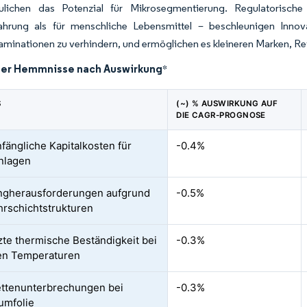
ulichen das Potenzial für Mikrosegmentierung. Regulatorisch
ahrung als für menschliche Lebensmittel – beschleunigen Innovati
minationen zu verhindern, und ermöglichen es kleineren Marken, Ret
der Hemmnisse nach Auswirkung
*
S
(~) % AUSWIRKUNG AUF
DIE CAGR-PROGNOSE
fängliche Kapitalkosten für
-0.4%
nlagen
ngherausforderungen aufgrund
-0.5%
rschichtstrukturen
te thermische Beständigkeit bei
-0.3%
en Temperaturen
ettenunterbrechungen bei
-0.3%
umfolie