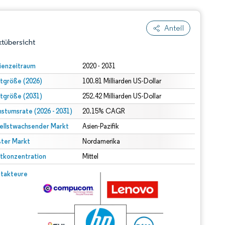
Anteil
tübersicht
ienzeitraum
2020 - 2031
tgröße (2026)
100.81 Milliarden US-Dollar
tgröße (2031)
252.42 Milliarden US-Dollar
stumsrate (2026 - 2031)
20.15% CAGR
ellstwachsender Markt
Asien-Pazifik
ter Markt
dert Namensnennung gemäß CC BY 4.0.
Nordamerika
tkonzentration
Mittel
© Mordor Intelligence. Wiederverwendung erfordert Namensnennung gemäß CC BY 4.0.
takteure