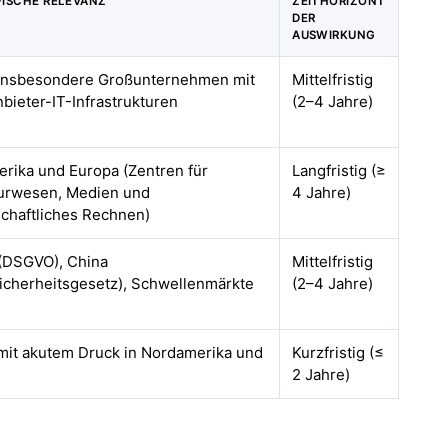
ISCHE RELEVANZ
ZEITHORIZONT
DER
AUSWIRKUNG
 insbesondere Großunternehmen mit
Mittelfristig
nbieter-IT-Infrastrukturen
(2–4 Jahre)
rika und Europa (Zentren für
Langfristig (≥
urwesen, Medien und
4 Jahre)
chaftliches Rechnen)
(DSGVO), China
Mittelfristig
icherheitsgesetz), Schwellenmärkte
(2–4 Jahre)
 mit akutem Druck in Nordamerika und
Kurzfristig (≤
2 Jahre)