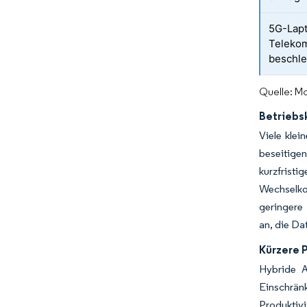
5G-Lap
Telekom
beschl
Quelle: Mo
Betriebs
Viele kle
beseitige
kurzfristi
Wechselko
geringere
an, die Da
Kürzere 
Hybride A
Einschrä
Produktiv