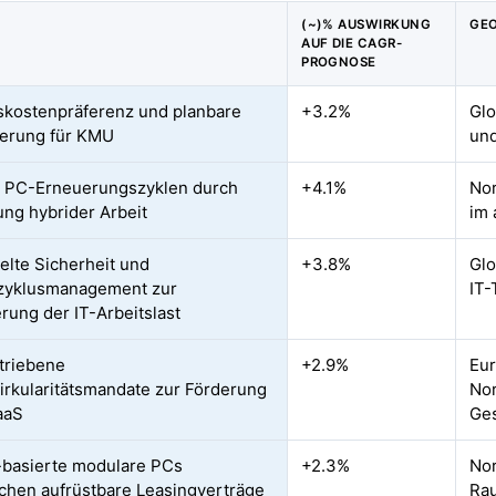
(~)% AUSWIRKUNG
GEO
AUF DIE CAGR-
PROGNOSE
skostenpräferenz und planbare
+3.2%
Glo
erung für KMU
un
 PC-Erneuerungszyklen durch
+4.1%
Nor
ung hybrider Arbeit
im 
lte Sicherheit und
+3.8%
Glo
zyklusmanagement zur
IT
rung der IT-Arbeitslast
triebene
+2.9%
Eur
irkularitätsmandate zur Förderung
Nor
aaS
Ge
-basierte modulare PCs
+2.3%
Nor
chen aufrüstbare Leasingverträge
Rau