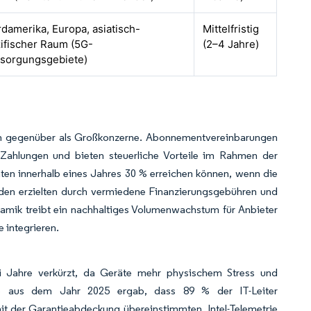
damerika, Europa, asiatisch-
Mittelfristig
ifischer Raum (5G-
(2–4 Jahre)
sorgungsgebiete)
gen gegenüber als Großkonzerne. Abonnementvereinbarungen
e Zahlungen und bieten steuerliche Vorteile im Rahmen der
ten innerhalb eines Jahres 30 % erreichen können, wenn die
nden erzielten durch vermiedene Finanzierungsgebühren und
namik treibt ein nachhaltiges Volumenwachstum für Anbieter
 integrieren.
i Jahre verkürzt, da Geräte mehr physischem Stress und
e aus dem Jahr 2025 ergab, dass 89 % der IT-Leiter
it der Garantieabdeckung übereinstimmten. Intel-Telemetrie