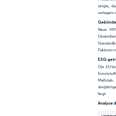
zeigte, d
verlagern 
Gebündel
Neue HIPA
Dezember
Standardbü
Faktoren m
ESG-getr
Die EU-Ve
Kunststof
Maßstab. 
dreijähri
liegt.
Analyse 