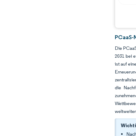
Chancen & Aussichten
Branchenentwicklungen
PCaaS-M
Die PCaaS-
2031 bei 
ist auf ei
Erneuerun
zentralisi
die Nachf
zunehmend
Wettbewerb
weltweiten
Wichti
Nach