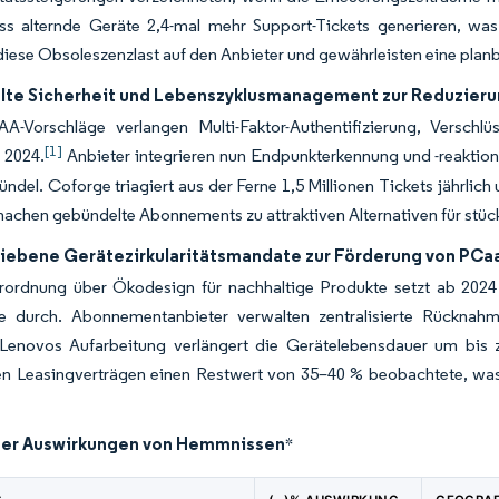
ass alternde Geräte 2,4-mal mehr Support-Tickets generieren, wa
diese Obsoleszenzlast auf den Anbieter und gewährleisten eine planb
te Sicherheit und Lebenszyklusmanagement zur Reduzierung
A-Vorschläge verlangen Multi-Faktor-Authentifizierung, Versc
[1]
 2024.
Anbieter integrieren nun Endpunkterkennung und -reaktion
ndel. Coforge triagiert aus der Ferne 1,5 Millionen Tickets jährlich
achen gebündelte Abonnements zu attraktiven Alternativen für stü
iebene Gerätezirkularitätsmandate zur Förderung von PCa
rordnung über Ökodesign für nachhaltige Produkte setzt ab 2024 
fe durch. Abonnementanbieter verwalten zentralisierte Rückn
Lenovos Aufarbeitung verlängert die Gerätelebensdauer um bi
gen Leasingverträgen einen Restwert von 35–40 % beobachtete, was
der Auswirkungen von Hemmnissen
*