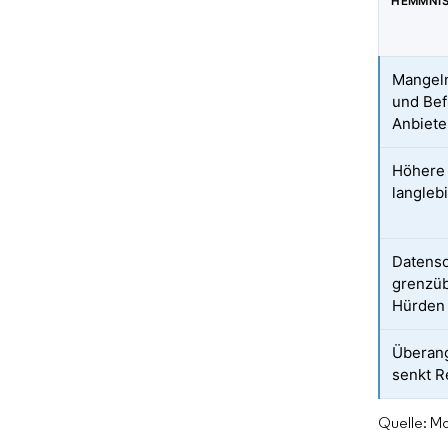
HEMMNI
Mangeln
und Bef
Anbiete
Höhere 
langleb
Datenso
grenzüb
Hürden
Überang
senkt 
Quelle: Mo