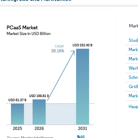
Mark
Stud
Mark
Mark
Wach
Schn
Größ
Bild © Mordor Intelligence. Wiederverwendung erfor
Mark
Bild 
Haup