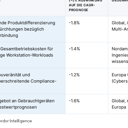
S
(~)% AUSWIRKUNG
GEOGRAF
AUF DIE CAGR-
PROGNOSE
de Produktdifferenzierung
-1.8%
Global,
ürchtungen bezüglich
Multi-A
rbindung
Gesamtbetriebskosten für
-1.4%
Nordame
ige Workstation-Workloads
Ingenie
wissens
uveränität und
-1.2%
Europa 
erschreitende Compliance-
(Cybers
ebot an Gebrauchtgeräten
-1.6%
Global,
Restwertprognosen
Europa
rdor Intelligence