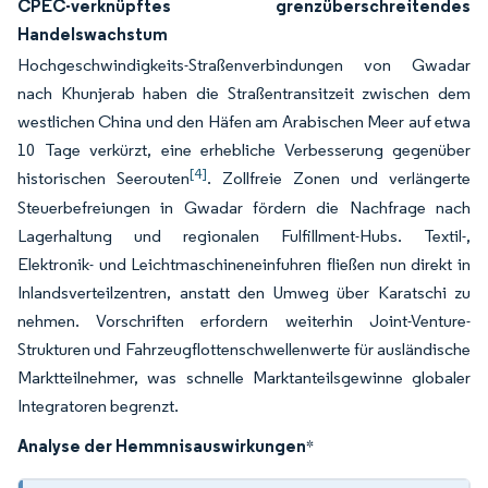
CPEC-verknüpftes grenzüberschreitendes
Handelswachstum
Hochgeschwindigkeits-Straßenverbindungen von Gwadar
nach Khunjerab haben die Straßentransitzeit zwischen dem
westlichen China und den Häfen am Arabischen Meer auf etwa
10 Tage verkürzt, eine erhebliche Verbesserung gegenüber
[4]
historischen Seerouten
. Zollfreie Zonen und verlängerte
Steuerbefreiungen in Gwadar fördern die Nachfrage nach
Lagerhaltung und regionalen Fulfillment-Hubs. Textil-,
Elektronik- und Leichtmaschineneinfuhren fließen nun direkt in
Inlandsverteilzentren, anstatt den Umweg über Karatschi zu
nehmen. Vorschriften erfordern weiterhin Joint-Venture-
Strukturen und Fahrzeugflottenschwellenwerte für ausländische
Marktteilnehmer, was schnelle Marktanteilsgewinne globaler
Integratoren begrenzt.
Analyse der Hemmnisauswirkungen
*