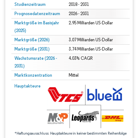
Studienzeitraum
2018 - 2031
Prognosedatenzeitraum
2026 - 2031
Marktgröße im Basisjahr
2.95 Milliarden US-Dollar
(2025)
Marktgröße (2026)
3.07 Milliarden US-Dollar
Marktgröße (2031)
3.74 Milliarden US-Dollar
Wachstumsrate (2026 -
4.03% CAGR
2031)
Marktkonzentration
Mittel
Bild © Mordor Intelligence. Wiederverwendung erfordert Namensnennung gem
Hauptakteure
*Haftungsausschluss: Hauptakteure in keiner bestimmten Reihenfolge