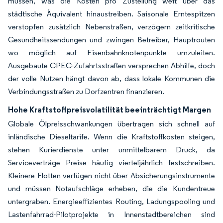
müssen, was die Kosten pro Zustellung weit über das
städtische Äquivalent hinaustreiben. Saisonale Erntespitzen
verstopfen zusätzlich Nebenstraßen, verzögern zeitkritische
Gesundheitssendungen und zwingen Betreiber, Hauptrouten
wo möglich auf Eisenbahnknotenpunkte umzuleiten.
Ausgebaute CPEC-Zufahrtsstraßen versprechen Abhilfe, doch
der volle Nutzen hängt davon ab, dass lokale Kommunen die
Verbindungsstraßen zu Dorfzentren finanzieren.
Hohe Kraftstoffpreisvolatilität beeinträchtigt Margen
Globale Ölpreisschwankungen übertragen sich schnell auf
inländische Dieseltarife. Wenn die Kraftstoffkosten steigen,
stehen Kurierdienste unter unmittelbarem Druck, da
Serviceverträge Preise häufig vierteljährlich festschreiben.
Kleinere Flotten verfügen nicht über Absicherungsinstrumente
und müssen Notaufschläge erheben, die die Kundentreue
untergraben. Energieeffizientes Routing, Ladungspooling und
Lastenfahrrad-Pilotprojekte in Innenstadtbereichen sind