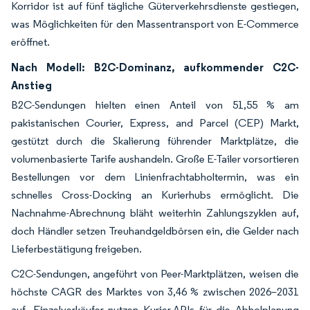
Korridor ist auf fünf tägliche Güterverkehrsdienste gestiegen,
was Möglichkeiten für den Massentransport von E-Commerce
eröffnet.
Nach Modell: B2C-Dominanz, aufkommender C2C-
Anstieg
B2C-Sendungen hielten einen Anteil von 51,55 % am
pakistanischen Courier, Express, and Parcel (CEP) Markt,
gestützt durch die Skalierung führender Marktplätze, die
volumenbasierte Tarife aushandeln. Große E-Tailer vorsortieren
Bestellungen vor dem Linienfrachtabholtermin, was ein
schnelles Cross-Docking an Kurierhubs ermöglicht. Die
Nachnahme-Abrechnung bläht weiterhin Zahlungszyklen auf,
doch Händler setzen Treuhandgeldbörsen ein, die Gelder nach
Lieferbestätigung freigeben.
C2C-Sendungen, angeführt von Peer-Marktplätzen, weisen die
höchste CAGR des Marktes von 3,46 % zwischen 2026–2031
auf. Einzelverkäufer nutzen Kurier-APIs für die Abholplanung