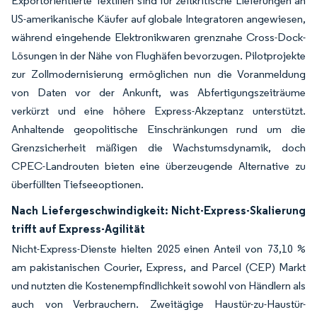
Exportorientierte Textilien sind für zeitkritische Lieferungen an
US-amerikanische Käufer auf globale Integratoren angewiesen,
während eingehende Elektronikwaren grenznahe Cross-Dock-
Lösungen in der Nähe von Flughäfen bevorzugen. Pilotprojekte
zur Zollmodernisierung ermöglichen nun die Voranmeldung
von Daten vor der Ankunft, was Abfertigungszeiträume
verkürzt und eine höhere Express-Akzeptanz unterstützt.
Anhaltende geopolitische Einschränkungen rund um die
Grenzsicherheit mäßigen die Wachstumsdynamik, doch
CPEC-Landrouten bieten eine überzeugende Alternative zu
überfüllten Tiefseeoptionen.
Nach Liefergeschwindigkeit: Nicht-Express-Skalierung
trifft auf Express-Agilität
Nicht-Express-Dienste hielten 2025 einen Anteil von 73,10 %
am pakistanischen Courier, Express, and Parcel (CEP) Markt
und nutzten die Kostenempfindlichkeit sowohl von Händlern als
auch von Verbrauchern. Zweitägige Haustür-zu-Haustür-