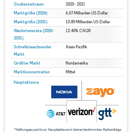
Studienzeitraum
2020 - 2031
Marktgröße (2026)
6.07 Milliarden US-Dollar
Marktgröße (2031)
10.89 Milliarden US-Dollar
Wachstumsrate (2026 -
12.40% CAGR
2031)
Schnellstwachsender
Asien-Pazifik
Markt
Größter Markt
Nordamerika
Marktkonzentration
Mittel
Bild © Mordor Intelligence. Wiederverwendung erfordert Namensnennung gem
Hauptakteure
*Haftungsausschluss: Hauptakteure in keiner bestimmten Reihenfolge