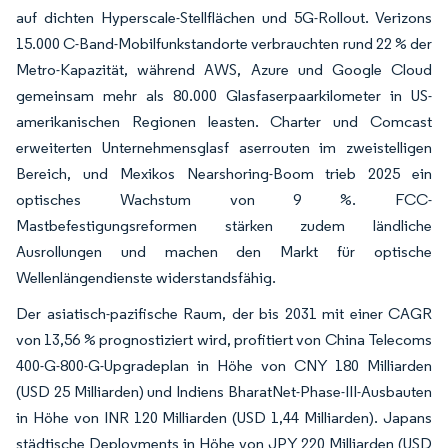
auf dichten Hyperscale-Stellflächen und 5G-Rollout. Verizons
15.000 C-Band-Mobilfunkstandorte verbrauchten rund 22 % der
Metro-Kapazität, während AWS, Azure und Google Cloud
gemeinsam mehr als 80.000 Glasfaserpaarkilometer in US-
amerikanischen Regionen leasten. Charter und Comcast
erweiterten Unternehmensglasf aserrouten im zweistelligen
Bereich, und Mexikos Nearshoring-Boom trieb 2025 ein
optisches Wachstum von 9 %. FCC-
Mastbefestigungsreformen stärken zudem ländliche
Ausrollungen und machen den Markt für optische
Wellenlängendienste widerstandsfähig.
Der asiatisch-pazifische Raum, der bis 2031 mit einer CAGR
von 13,56 % prognostiziert wird, profitiert von China Telecoms
400-G-800-G-Upgradeplan in Höhe von CNY 180 Milliarden
(USD 25 Milliarden) und Indiens BharatNet-Phase-III-Ausbauten
in Höhe von INR 120 Milliarden (USD 1,44 Milliarden). Japans
städtische Deployments in Höhe von JPY 220 Milliarden (USD