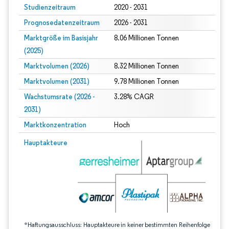
Studienzeitraum
2020 - 2031
Prognosedatenzeitraum
2026 - 2031
Marktgröße im Basisjahr
8.06 Millionen Tonnen
(2025)
Marktvolumen (2026)
8.32 Millionen Tonnen
Marktvolumen (2031)
9.78 Millionen Tonnen
Wachstumsrate (2026 -
3.28% CAGR
2031)
Marktkonzentration
Hoch
Bild © Mordor Intelligence. Wiederverwendung erfordert Namensnennung gem
Hauptakteure
*Haftungsausschluss: Hauptakteure in keiner bestimmten Reihenfolge