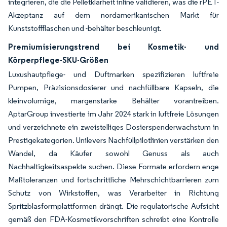
integrieren, die die Pelletklarheit inline validieren, was die rPET-
Akzeptanz auf dem nordamerikanischen Markt für
Kunststoffflaschen und -behälter beschleunigt.
Premiumisierungstrend bei Kosmetik- und
Körperpflege-SKU-Größen
Luxushautpflege- und Duftmarken spezifizieren luftfreie
Pumpen, Präzisionsdosierer und nachfüllbare Kapseln, die
kleinvolumige, margenstarke Behälter vorantreiben.
AptarGroup investierte im Jahr 2024 stark in luftfreie Lösungen
und verzeichnete ein zweistelliges Dosierspenderwachstum in
Prestigekategorien. Unilevers Nachfüllpilotlinien verstärken den
Wandel, da Käufer sowohl Genuss als auch
Nachhaltigkeitsaspekte suchen. Diese Formate erfordern enge
Maßtoleranzen und fortschrittliche Mehrschichtbarrieren zum
Schutz von Wirkstoffen, was Verarbeiter in Richtung
Spritzblasformplattformen drängt. Die regulatorische Aufsicht
gemäß den FDA-Kosmetikvorschriften schreibt eine Kontrolle