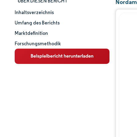
ÜBER DIESEN BERICHT
Nordame
Inhaltsverzeichnis
Marktgröße und -anteil
Umfang des Berichts
Marktanalyse
Marktdefinition
Forschungsmethodik
Trends und Einblicke
Segmentanalyse
Geografische Analyse
Wettbewerbslandschaft
Hauptakteure
Branchenentwicklungen