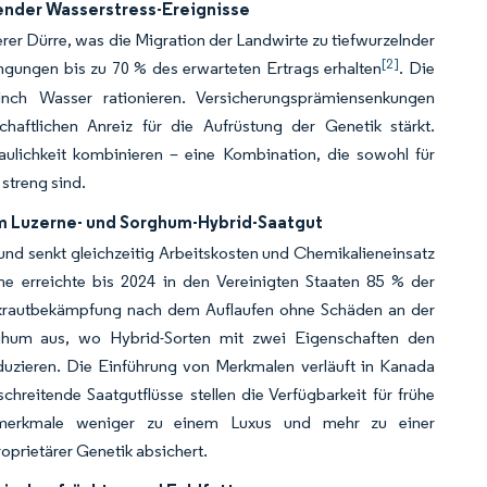
nder Wasserstress-Ereignisse
erer Dürre, was die Migration der Landwirte zu tiefwurzelnder
[2]
ngungen bis zu 70 % des erwarteten Ertrags erhalten
. Die
nch Wasser rationieren. Versicherungsprämiensenkungen
haftlichen Anreiz für die Aufrüstung der Genetik stärkt.
daulichkeit kombinieren – eine Kombination, die sowohl für
 streng sind.
m Luzerne- und Sorghum-Hybrid-Saatgut
nd senkt gleichzeitig Arbeitskosten und Chemikalieneinsatz
rne erreichte bis 2024 in den Vereinigten Staaten 85 % der
Unkrautbekämpfung nach dem Auflaufen ohne Schäden an der
orghum aus, wo Hybrid-Sorten mit zwei Eigenschaften den
uzieren. Die Einführung von Merkmalen verläuft in Kanada
hreitende Saatgutflüsse stellen die Verfügbarkeit für frühe
nzmerkmale weniger zu einem Luxus und mehr zu einer
prietärer Genetik absichert.