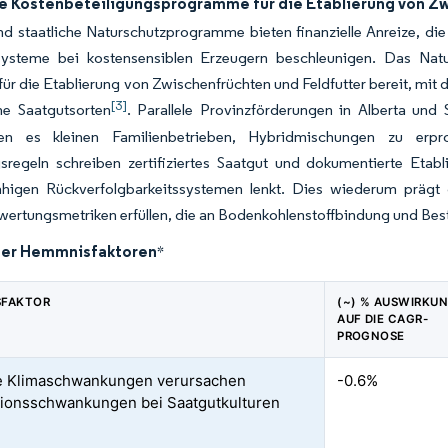
he Kostenbeteiligungsprogramme für die Etablierung von Z
d staatliche Naturschutzprogramme bieten finanzielle Anreize, die
rsysteme bei kostensensiblen Erzeugern beschleunigen. Das Na
 für die Etablierung von Zwischenfrüchten und Feldfutter bereit, mi
[3]
ne Saatgutsorten
. Parallele Provinzförderungen in Alberta un
en es kleinen Familienbetrieben, Hybridmischungen zu erpro
sregeln schreiben zertifiziertes Saatgut und dokumentierte Etabl
ähigen Rückverfolgbarkeitssystemen lenkt. Dies wiederum prägt 
rtungsmetriken erfüllen, die an Bodenkohlenstoff­bindung und Best
der Hemmnisfaktoren
*
SFAKTOR
(~) % AUSWIRKU
AUF DIE CAGR-
PROGNOSE
e Klimaschwankungen verursachen
-0.6%
ions­schwankungen bei Saatgutkulturen