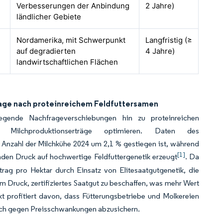
Verbesserungen der Anbindung
2 Jahre)
ländlicher Gebiete
Nordamerika, mit Schwerpunkt
Langfristig (≥
auf degradierten
4 Jahre)
landwirtschaftlichen Flächen
rage nach proteinreichem Feldfuttersamen
gende Nachfrageverschiebungen hin zu proteinreichen
d Milchproduktionserträge optimieren. Daten des
 Anzahl der Milchkühe 2024 um 2,1 % gestiegen ist, während
[1]
den Druck auf hochwertige Feldfuttergenetik erzeugt
. Da
trag pro Hektar durch Einsatz von Elitesaatgutgenetik, die
em Druck, zertifiziertes Saatgut zu beschaffen, was mehr Wert
kt profitiert davon, dass Fütterungsbetriebe und Molkereien
sich gegen Preisschwankungen abzusichern.