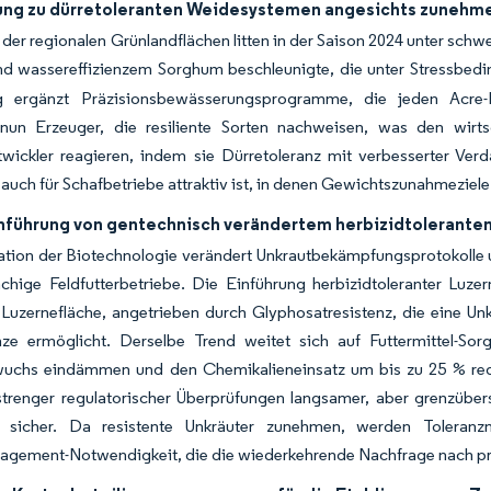
ung zu dürretoleranten Weidesystemen angesichts zunehme
der regionalen Grünlandflächen litten in der Saison 2024 unter schw
nd wassereffizienzem Sorghum beschleunigte, die unter Stressbedi
g ergänzt Präzisionsbewässerungsprogramme, die jeden Acre-I
nun Erzeuger, die resiliente Sorten nachweisen, was den wirtsc
twickler reagieren, indem sie Dürretoleranz mit verbesserter Ver
s auch für Schafbetriebe attraktiv ist, in denen Gewichtszunahmeziele
inführung von gentechnisch verändertem herbizidtolerante
ation der Biotechnologie verändert Unkrautbekämpfungsprotokolle u
ächige Feldfutterbetriebe. Die Einführung herbizidtoleranter Luze
Luzernefläche, angetrieben durch Glyphosatresistenz, die eine 
anze ermöglicht. Derselbe Trend weitet sich auf Futtermittel-S
twuchs eindämmen und den Chemikalieneinsatz um bis zu 25 % red
trenger regulatorischer Überprüfungen langsamer, aber grenzübersc
 sicher. Da resistente Unkräuter zunehmen, werden Tolera
agement-Notwendigkeit, die die wiederkehrende Nachfrage nach pro