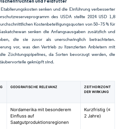
wischenfrüchten und Feldfutter
 Etablierungskosten senken und die Einführung verbesserter
turschutzreserveprogramm des USDA stellte 2024 USD 1,8
t durchschnittlichen Kostenbeteiligungsquoten von 50–75 % für
d Saskatchewan senken die Anfangsausgaben zusätzlich und
ben, die sie zuvor als unerschwinglich betrachteten.
ierung vor, was den Vertrieb zu lizenzierten Anbietern mit
die Züchtungspipelines, da Sorten bevorzugt werden, die
äubervorteile geknüpft sind.
NG
GEOGRAFISCHE RELEVANZ
ZEITHORIZONT
DER WIRKUNG
Nordamerika mit besonderem
Kurzfristig (≤
Einfluss auf
2 Jahre)
Saatgutproduktionsregionen