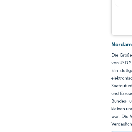
Nordame
Die Größe
von USD 2,
Ein steti
elektronis
Saatgutun
und Erzeug
Bundes- u
kleinen un
war. Die 
Verdaulich