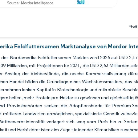
*Haft
rika Feldfuttersamen Marktanalyse von Mordor Inte
 des Nordamerika Feldfuttersamen Marktes wird 2026 auf USD 2,17
09 Milliarden, mit Projektionen für 2031, die USD 2,63 Milliarden
ger Anstieg der Viehbestände, die rasche Kommerzialisierung dü
chen Handel bilden die Grundlage eines Wachstumsmusters, das sich
ternehmen lenken Kapital in Biotechnologie und mikrobielle Besch
ern helfen, mehr Protein pro Hektar zu gewinnen und gleichzeitig
nd Provinzbehörden senken die Adoptionshürde für Premium-Sort
d mittleren Landwirten ermöglichen, spezialisierte Genetik zu bez
Wettbewerbsintensität verlagert sich weg vom Preis hin zu Sorte
keit und Herbizidresistenz im Zuge steigender Klimarisiken zunehm