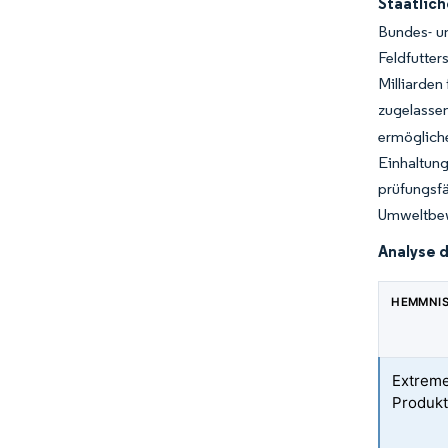
Staatlic
Bundes- un
Feldfutte
Milliarden
zugelasse
ermöglich
Einhaltung
prüfungsf
Umweltbewe
Analyse 
HEMMNI
Extrem
Produkt