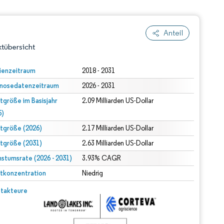
Anteil
tübersicht
ienzeitraum
2018 - 2031
nosedatenzeitraum
2026 - 2031
tgröße im Basisjahr
2.09 Milliarden US-Dollar
5)
tgröße (2026)
2.17 Milliarden US-Dollar
tgröße (2031)
2.63 Milliarden US-Dollar
dert Namensnennung gemäß CC BY 4.0.
stumsrate (2026 - 2031)
3.93% CAGR
tkonzentration
Niedrig
© Mordor Intelligence. Wiederverwendung erfordert Namensnennung gemäß CC BY 4.0.
takteure