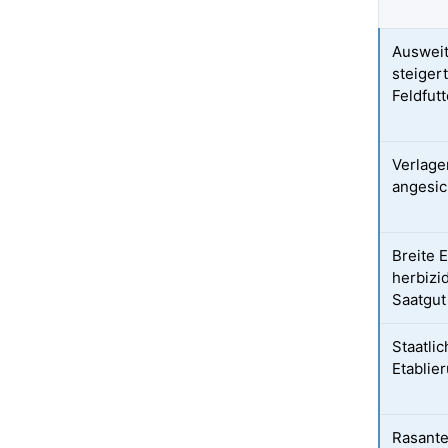
Ausweit
steiger
Feldfut
Verlage
angesic
Breite 
herbizi
Saatgut
Staatli
Etablie
Rasante