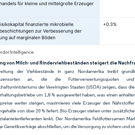
handels für kleine und mittelgroße Erzeuger
sikokapital finanzierte mikrobielle
+0.3%
beschichtungen zur Verbesserung der
rung auf marginalen Böden
rdor Intelligence
ng von Milch- und Rinderviehbeständen steigert die Nachf
eitung der Viehbestände in ganz Nordamerika treibt grundle
lanzensorten an, die die Futterverwertungsquoten un
haftsministeriums der Vereinigten Staaten (USDA) zeigen, dass die
erhaltungsbetriebe um 1,8 % ausgeweitet haben, was einen anhalten
preise weiter steigen, maximieren viele Erzeuger den Nährstoffer
gehalte von über 20 % liefert. Bio-Erzeuger stehen unter zusätzlich
zialanietenlieferanten lenkt. Der Nordamerika Feldfuttersamen Mar
e Genetikverträge abschließen, um die Versorgung zu sichern und 