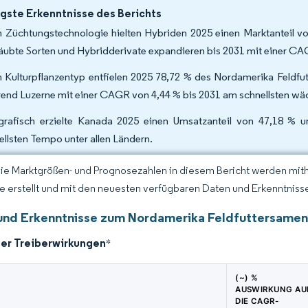
gste Erkenntnisse des Berichts
 Züchtungstechnologie hielten Hybriden 2025 einen Marktanteil v
äubte Sorten und Hybridderivate expandieren bis 2031 mit einer CA
 Kulturpflanzentyp entfielen 2025 78,72 % des Nordamerika Feldfut
end Luzerne mit einer CAGR von 4,44 % bis 2031 am schnellsten wä
rafisch erzielte Kanada 2025 einen Umsatzanteil von 47,18 %
ellsten Tempo unter allen Ländern.
Die Marktgrößen- und Prognosezahlen in diesem Bericht werden mit
ce erstellt und mit den neuesten verfügbaren Daten und Erkenntnissen
und Erkenntnisse zum Nordamerika Feldfuttersamen
der Treiberwirkungen
*
(~) %
AUSWIRKUNG AU
DIE CAGR-