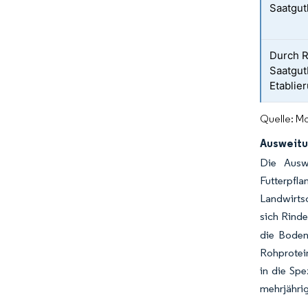
Saatgut
Durch Ri
Saatgut
Etablie
Quelle: Mo
Ausweitu
Die Ausw
Futterpf
Landwirtsc
sich Rind
die Boden
Rohprotein
in die Spe
mehrjährig