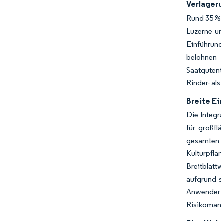
Verlager
Rund 35 % 
Luzerne u
Einführun
belohnen 
Saatguten
Rinder- al
Breite E
Die Integr
für großfl
gesamten 
Kulturpfl
Breitblat
aufgrund s
Anwender
Risikoman