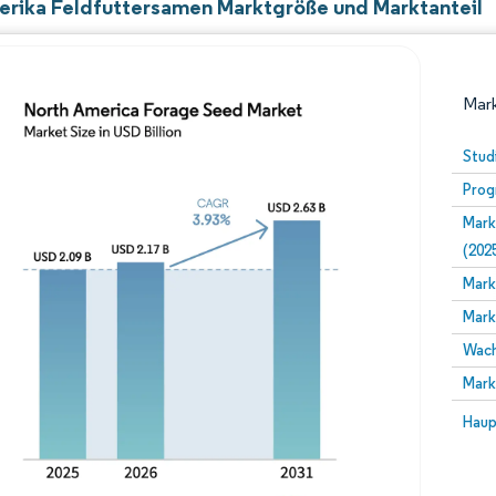
rika Feldfuttersamen Marktgröße und Marktanteil
Mark
Stud
Prog
Mark
(202
Mark
Mark
Bild © Mordor Intelligence. Wiederverwendung erfor
Wach
Mark
Bild 
Haup