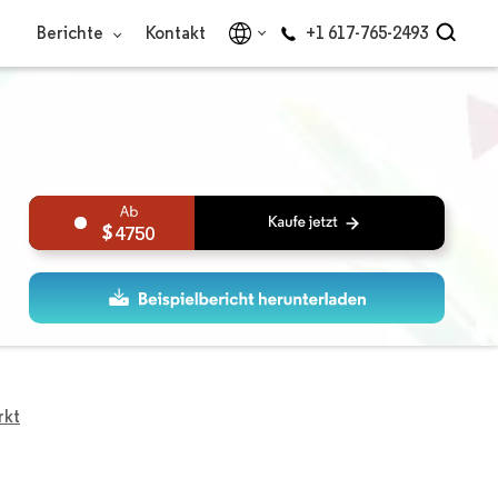
Berichte
Kontakt
+1 617-765-2493
4750
rkt