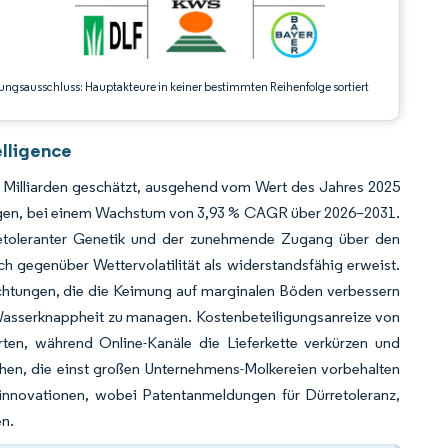
ungsausschluss: Hauptakteure in keiner bestimmten Reihenfolge sortiert
lligence
 Milliarden geschätzt, ausgehend vom Wert des Jahres 2025
 zeigen, bei einem Wachstum von 3,93 % CAGR über 2026–2031.
rretoleranter Genetik und der zunehmende Zugang über den
 gegenüber Wettervola­tilität als widerstandsfähig erweist.
ichtungen, die die Keimung auf marginalen Böden verbessern
 Wasserknappheit zu managen. Kostenbeteiligungsanreize von
en, während Online-Kanäle die Lieferkette verkürzen und
iehen, die einst großen Unternehmens-Molkereien vorbehalten
ninnovationen, wobei Patentanmeldungen für Dürretoleranz,
en.