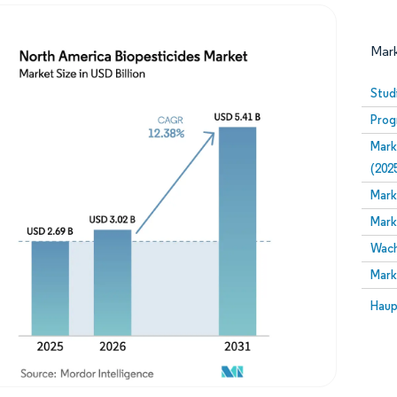
Mark
Stud
Prog
Mark
(202
Mark
Mark
Bild © Mordor Intelligence. Wiederverwendung erfor
Wach
Mark
Bild 
Haup