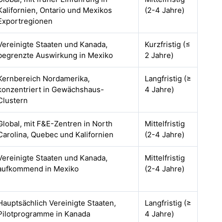
Kalifornien, Ontario und Mexikos
(2-4 Jahre)
Exportregionen
Vereinigte Staaten und Kanada,
Kurzfristig (≤
begrenzte Auswirkung in Mexiko
2 Jahre)
Kernbereich Nordamerika,
Langfristig (≥
konzentriert in Gewächshaus-
4 Jahre)
Clustern
Global, mit F&E-Zentren in North
Mittelfristig
Carolina, Quebec und Kalifornien
(2-4 Jahre)
Vereinigte Staaten und Kanada,
Mittelfristig
aufkommend in Mexiko
(2-4 Jahre)
Hauptsächlich Vereinigte Staaten,
Langfristig (≥
Pilotprogramme in Kanada
4 Jahre)