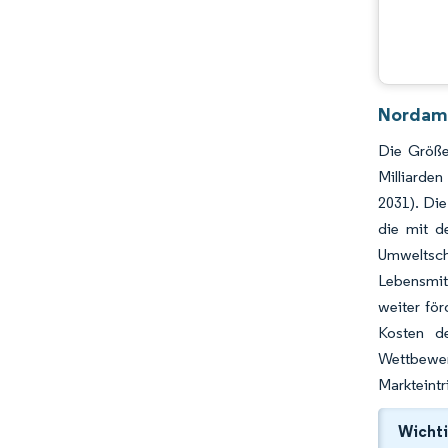
Nordame
Die Größe
Milliarde
2031). Die
die mit d
Umweltsc
Lebensmit
weiter för
Kosten de
Wettbewe
Markteintr
Wichti