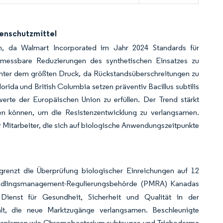
enschutzmittel
en, da Walmart Incorporated im Jahr 2024 Standards für
, messbare Reduzierungen des synthetischen Einsatzes zu
nter dem größten Druck, da Rückstandsüberschreitungen zu
lorida und British Columbia setzen präventiv
Bacillus subtilis
erte der Europäischen Union zu erfüllen. Der Trend stärkt
den können, um die Resistenzentwicklung zu verlangsamen.
 Mitarbeiter, die sich auf biologische Anwendungszeitpunkte
grenzt die Überprüfung biologischer Einreichungen auf 12
ädlingsmanagement-Regulierungsbehörde (PMRA) Kanadas
 Dienst für Gesundheit, Sicherheit und Qualität in der
hält, die neue Marktzugänge verlangsamen. Beschleunigte
rganismen wie
Chromobacterium subtsugae
und
Trichoderma