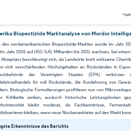
*Haft
rika Biopestizide Marktanalyse von Mordor Intellig
 des nordamerikanischen Biopestizide-Marktes wurde im Jahr 202
n im Jahr 2026 auf USD 5,41 Milliarden bis 2031 wachsen, bei ei
 Akzeptanz beschleunigt sich, da Landwirte breit wirksame Chemika
en sich verschärfenden Höchstgehalten an Rückständen in Exportz
hutzbehörde der Vereinigten Staaten (EPA) verkürzen 
teleinzelhandels für null Rückstände, die Ausdehnung von Gewäc
dern. Biologische Formulierungen profitieren nun von Mikroverkaps
r Kühlkette senken, wodurch historische Leistungslücken ge
rbsintensität bleibt moderat, da Fachkenntnisse, Fermentat
ittsbarrieren bleiben, wenn neue Nischenanbieter auf den Markt ko
gste Erkenntnisse des Berichts