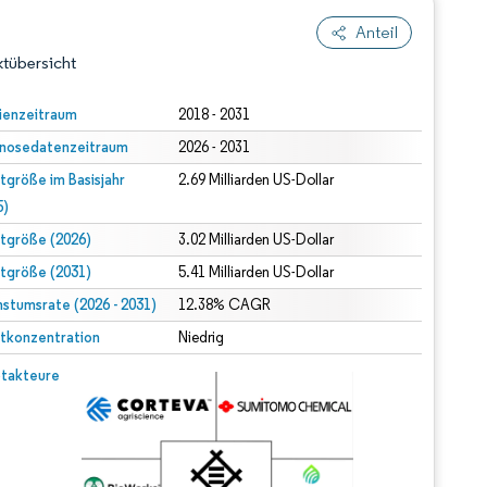
Anteil
tübersicht
ienzeitraum
2018 - 2031
nosedatenzeitraum
2026 - 2031
tgröße im Basisjahr
2.69 Milliarden US-Dollar
5)
tgröße (2026)
3.02 Milliarden US-Dollar
tgröße (2031)
5.41 Milliarden US-Dollar
dert Namensnennung gemäß CC BY 4.0.
stumsrate (2026 - 2031)
12.38% CAGR
tkonzentration
Niedrig
© Mordor Intelligence. Wiederverwendung erfordert Namensnennung gemäß CC BY 4.0.
takteure