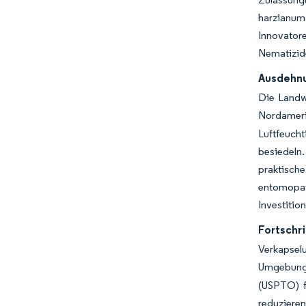
harzianum
Innovator
Nematizide
Ausdehnu
Die Landw
Nordamer
Luftfeuch
besiedeln.
praktisc
entomopa
Investitio
Fortschr
Verkapsel
Umgebung
(USPTO) f
reduziere