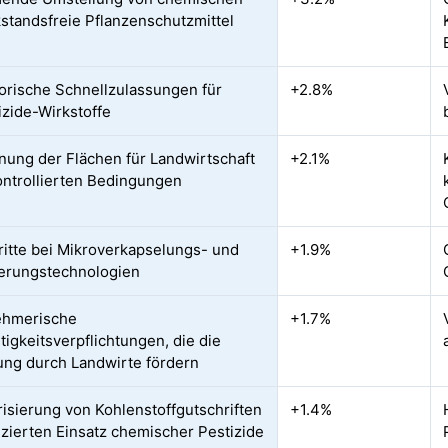
kstandsfreie Pflanzenschutzmittel
orische Schnellzulassungen für
+2.8%
izide-Wirkstoffe
ung der Flächen für Landwirtschaft
+2.1%
ontrollierten Bedingungen
ritte bei Mikroverkapselungs- und
+1.9%
erungstechnologien
ehmerische
+1.7%
tigkeitsverpflichtungen, die die
ung durch Landwirte fördern
isierung von Kohlenstoffgutschriften
+1.4%
uzierten Einsatz chemischer Pestizide