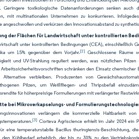
. Geringere toxikologische Datenanforderungen senken auch d
en, mit multinationalen Unternehmen zu konkurrieren. Infolgedes
 angeschwollen und verkürzen den Innovationsabstand zu synthetis
ng der Flächen für Landwirtschaft unter kontrollierten Be
irtschaft unter kontrollierten Bedingungen (CEA), einschließlich
[2]
ika um 15% gegenüber dem Vorjahr.
Geschlossene Räume ver
tigkeit und UV-Strahlung reguliert werden, was nützlichen Pilzen
 Arbeitssicherheitsvorschriften schränken den Einsatz chemischer 
he Alternative verbleiben. Produzenten von Gewächshaustoma
thogenen Pilzen, um Weißfliegen- und Thripsbefall einzudäm
nsrendite für höherpreisige Formulierungen mit verlängerter Restwir
itte bei Mikroverkapselungs- und Formulierungstechnologie
ungsinnovationen verlängern die kommerzielle Haltbarkeit v
[3]
stemperaturen.
Corteva Agriscience erhielt im Jahr 2024 ein 
ür eine temperaturstabile
Bacillus thuringiensis
-Beschichtung, die
n den Kühlbedarf erheblich, der bis zu 30% zu den Vertriebskost