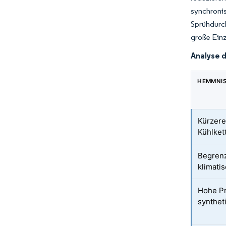
synchron
Sprühdurc
große Einz
Analyse 
HEMMNI
Kürzere
Kühlket
Begrenz
klimati
Hohe Pr
synthet