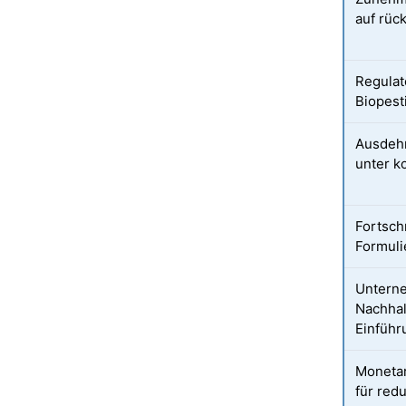
auf rüc
Regulat
Biopest
Ausdehn
unter k
Fortsch
Formuli
Untern
Nachhal
Einführ
Monetar
für red