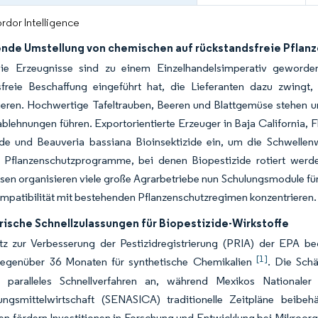
rdor Intelligence
de Umstellung von chemischen auf rückstandsfreie Pflanz
reie Erzeugnisse sind zu einem Einzelhandelsimperativ geword
sfreie Beschaffung eingeführt hat, die Lieferanten dazu zwingt
eren. Hochwertige Tafeltrauben, Beeren und Blattgemüse stehen u
lehnungen führen. Exportorientierte Erzeuger in Baja California, F
ide und
Beauveria bassiana
Bioinsektizide ein, um die Schwellenw
te Pflanzenschutzprogramme, bei denen Biopestizide rotiert wer
sen organisieren viele große Agrarbetriebe nun Schulungsmodule für
mpatibilität mit bestehenden Pflanzenschutzregimen konzentrieren.
rische Schnellzulassungen für Biopestizide-Wirkstoffe
z zur Verbesserung der Pestizidregistrierung (PRIA) der EPA be
[1]
egenüber 36 Monaten für synthetische Chemikalien
. Die Sch
n paralleles Schnellverfahren an, während Mexikos Nationaler
ungsmittelwirtschaft (SENASICA) traditionelle Zeitpläne beibe
en fördern Investitionen in Forschung und Entwicklung bei Mikroo