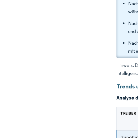
Nach
währ
Nach
und 
Nach
mit 
Hinweis: 
Intelligen
Trends 
Analyse 
TREIBER
Zunehm