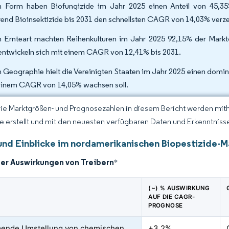
 Form haben Biofungizide im Jahr 2025 einen Anteil von 45,35
end Bioinsektizide bis 2031 den schnellsten CAGR von 14,03% verze
 Ernteart machten Reihenkulturen im Jahr 2025 92,15% der Markt
entwickeln sich mit einem CAGR von 12,41% bis 2031.
 Geographie hielt die Vereinigten Staaten im Jahr 2025 einen domi
einem CAGR von 14,05% wachsen soll.
Die Marktgrößen- und Prognosezahlen in diesem Bericht werden mit
ce erstellt und mit den neuesten verfügbaren Daten und Erkenntnissen
und Einblicke im nordamerikanischen Biopestizide-M
der Auswirkungen von Treibern
*
(~) % AUSWIRKUNG
AUF DIE CAGR-
PROGNOSE
ende Umstellung von chemischen
+3.2%