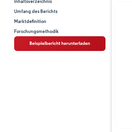
Inhaltsverzeichnis
Marktgröße und -anteil
Umfang des Berichts
Marktanalyse
Marktdefinition
Forschungsmethodik
Trends und Einblicke
Segmentanalyse
Geografische Analyse
Wettbewerbslandschaft
Hauptakteure
Branchenentwicklungen