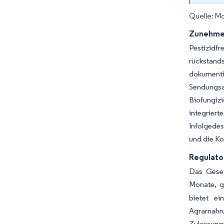
Quelle: Mo
Zunehmen
Pestizidf
rückstand
dokumenti
Sendungsab
Biofungiz
integrier
Infolgedes
und die Ko
Regulato
Das Geset
Monate, g
bietet ei
Agrarnahr
Zulassung