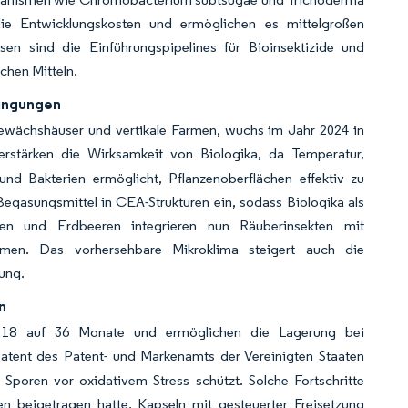
ie Entwicklungskosten und ermöglichen es mittelgroßen
sen sind die Einführungspipelines für Bioinsektizide und
chen Mitteln.
dingungen
 Gewächshäuser und vertikale Farmen, wuchs im Jahr 2024 in
stärken die Wirksamkeit von Biologika, da Temperatur,
 und Bakterien ermöglicht, Pflanzenoberflächen effektiv zu
Begasungsmittel in CEA-Strukturen ein, sodass Biologika als
ten und Erdbeeren integrieren nun Räuberinsekten mit
men. Das vorhersehbare Mikroklima steigert auch die
kung.
n
on 18 auf 36 Monate und ermöglichen die Lagerung bei
Patent des Patent- und Markenamts der Vereinigten Staaten
 Sporen vor oxidativem Stress schützt. Solche Fortschritte
en beigetragen hatte. Kapseln mit gesteuerter Freisetzung