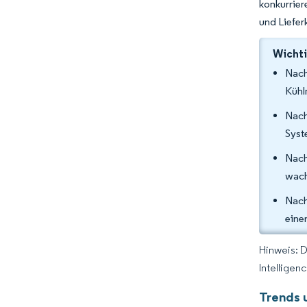
konkurrier
und Liefer
Wichti
Nach
Kühl
Nach
Syst
Nach
wach
Nach
eine
Hinweis: 
Intelligen
Trends 