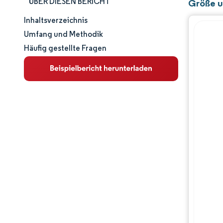
ÜBER DIESEN BERICHT
Größe u
Inhaltsverzeichnis
Marktgröße und -anteil
Umfang und Methodik
Häufig gestellte Fragen
Marktanalyse
Trends und Einblicke
Segmentanalyse
Geografische Analyse
Wettbewerbslandschaft
Hauptakteure
Branchenentwicklungen