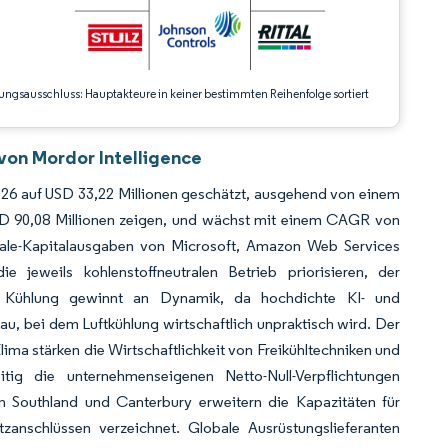
ungsausschluss: Hauptakteure in keiner bestimmten Reihenfolge sortiert
on Mordor Intelligence
26 auf USD 33,22 Millionen geschätzt, ausgehend von einem
USD 90,08 Millionen zeigen, und wächst mit einem CAGR von
le-Kapitalausgaben von Microsoft, Amazon Web Services
jeweils kohlenstoffneutralen Betrieb priorisieren, der
te Kühlung gewinnt an Dynamik, da hochdichte KI- und
au, bei dem Luftkühlung wirtschaftlich unpraktisch wird. Der
lima stärken die Wirtschaftlichkeit von Freikühltechniken und
itig die unternehmenseigenen Netto-Null-Verpflichtungen
n Southland und Canterbury erweitern die Kapazitäten für
anschlüssen verzeichnet. Globale Ausrüstungslieferanten