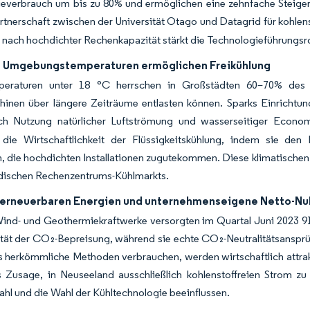
everbrauch um bis zu 80% und ermöglichen eine zehnfache Steigeru
rtnerschaft zwischen der Universität Otago und Datagrid für kohlen
 nach hochdichter Rechenkapazität stärkt die Technologieführungsr
 Umgebungstemperaturen ermöglichen Freikühlung
eraturen unter 18 °C herrschen in Großstädten 60–70% des J
hinen über längere Zeiträume entlasten können. Sparks Einricht
h Nutzung natürlicher Luftströmung und wasserseitiger Econom
h die Wirtschaftlichkeit der Flüssigkeitskühlung, indem sie 
, die hochdichten Installationen zugutekommen. Diese klimatischen 
dischen Rechenzentrums-Kühlmarkts.
 erneuerbaren Energien und unternehmenseigene Netto-Nu
Wind- und Geothermiekraftwerke versorgten im Quartal Juni 2023 9
ilität der CO₂-Bepreisung, während sie echte CO₂-Neutralitätsans
s herkömmliche Methoden verbrauchen, werden wirtschaftlich attrakt
 Zusage, in Neuseeland ausschließlich kohlenstoffreien Strom zu 
hl und die Wahl der Kühltechnologie beeinflussen.