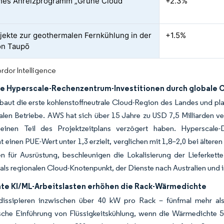
ches Anreizprogramm „Grüne Cloud”
+2.3%
ojekte zur geothermalen Fernkühlung in der
+1.5%
on Taupō
rdor Intelligence
e Hyperscale-Rechenzentrum-Investitionen durch globale
baut die erste kohlenstoffneutrale Cloud-Region des Landes und pl
okalen Betriebe. AWS hat sich über 15 Jahre zu USD 7,5 Milliarde
einen Teil des Projektzeitplans verzögert haben. Hyperscale-
 einen PUE-Wert unter 1,3 erzielt, verglichen mit 1,8–2,0 bei älteren
en für Ausrüstung, beschleunigen die Lokalisierung der Lieferket
als regionalen Cloud-Knotenpunkt, der Dienste nach Australien und i
te KI/ML-Arbeitslasten erhöhen die Rack-Wärmedichte
 dissipieren inzwischen über 40 kW pro Rack – fünfmal mehr als 
ische Einführung von Flüssigkeitskühlung, wenn die Wärmedichte 