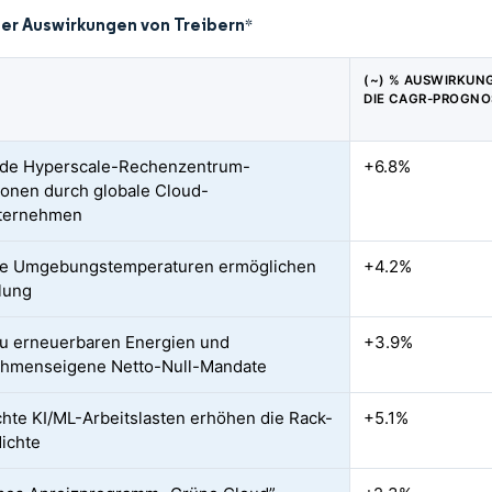
der Auswirkungen von Treibern
*
(~) % AUSWIRKUN
DIE CAGR-PROGNO
nde Hyperscale-Rechenzentrum-
+6.8%
tionen durch globale Cloud-
ternehmen
ge Umgebungstemperaturen ermöglichen
+4.2%
lung
u erneuerbaren Energien und
+3.9%
ehmenseigene Netto-Null-Mandate
hte KI/ML-Arbeitslasten erhöhen die Rack-
+5.1%
ichte