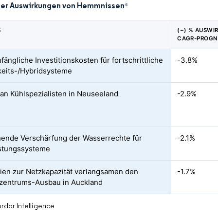
der Auswirkungen von Hemmnissen
*
S
(~) % AUSWI
CAGR-PROGN
ängliche Investitionskosten für fortschrittliche
-3.8%
keits-/Hybridsysteme
an Kühlspezialisten in Neuseeland
-2.9%
ende Verschärfung der Wasserrechte für
-2.1%
stungssysteme
ien zur Netzkapazität verlangsamen den
-1.7%
zentrums-Ausbau in Auckland
rdor Intelligence