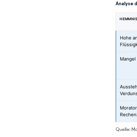
Analyse 
HEMMNI
Hohe anf
Flüssig
Mangel 
Aussteh
Verdun
Morator
Rechen
Quelle: Mo