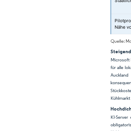
Staatli
Pilotpr
Nähe v
Quelle: Mo
Steigend
Microsoft 
für alle l
Auckland 
konsequent
Stückkost
Kühlmarkt 
Hochdich
KI-Server
obligator