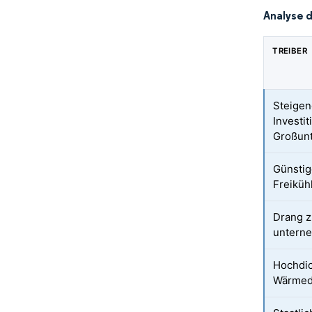
Analyse 
TREIBER
Steige
Investi
Großun
Günsti
Freiküh
Drang z
untern
Hochdic
Wärmed