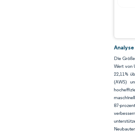
Analyse
Die Größe
Wert von 
22,11% üb
(AWS) und
hocheffiz
maschinell
87-prozent
verbesser
unterstüt
Neubauten