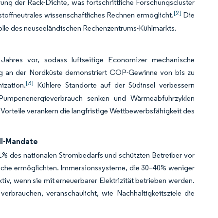
ng der Rack-Dichte, was fortschrittliche Forschungscluster
[2]
stoffneutrales wissenschaftliches Rechnen ermöglicht.
Die
olle des neuseeländischen Rechenzentrums-Kühlmarkts.
ahres vor, sodass luftseitige Economizer mechanische
ung an der Nordküste demonstriert COP-Gewinne von bis zu
[3]
ization.
Kühlere Standorte auf der Südinsel verbessern
den Pumpenenergieverbrauch senken und Wärmeabfuhrzyklen
Vorteile verankern die langfristige Wettbewerbsfähigkeit des
ll-Mandate
1% des nationalen Strombedarfs und schützten Betreiber vor
prüche ermöglichten. Immersionssysteme, die 30–40% weniger
iv, wenn sie mit erneuerbarer Elektrizität betrieben werden.
verbrauchen, veranschaulicht, wie Nachhaltigkeitsziele die