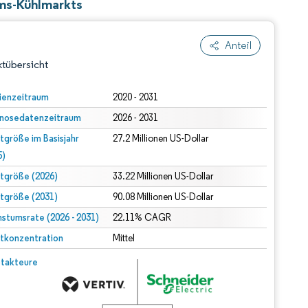
ms-Kühlmarkts
Anteil
tübersicht
ienzeitraum
2020 - 2031
nosedatenzeitraum
2026 - 2031
tgröße im Basisjahr
27.2 Millionen US-Dollar
5)
tgröße (2026)
33.22 Millionen US-Dollar
tgröße (2031)
90.08 Millionen US-Dollar
dert Namensnennung gemäß CC BY 4.0.
stumsrate (2026 - 2031)
22.11% CAGR
tkonzentration
Mittel
© Mordor Intelligence. Wiederverwendung erfordert Namensnennung gemäß CC BY 4.0.
takteure