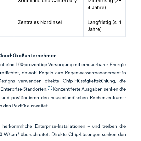
Southland und Canterbury
Mittelfristig (2–
4 Jahre)
Zentrales Nordinsel
Langfristig (≥ 4
Jahre)
 Cloud-Großunternehmen
ant eine 100-prozentige Versorgung mit erneuerbarer Energie
n verpflichtet, obwohl Regeln zum Regenwassermanagement in
Designs verwenden direkte Chip-Flüssigkeitskühlung, die
[1]
 Enterprise-Standorten.
Konzentrierte Ausgaben senken die
te und positionieren den neuseeländischen Rechenzentrums-
n den Pazifik ausweitet.
herkömmliche Enterprise-Installationen – und treiben die
50 W/cm² überschreitet. Direkte Chip-Lösungen senken den