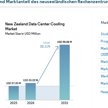
nd Marktanteil des neuseeländischen Rechenzentru
Mark
Stud
Prog
Mark
(202
Mark
Mark
Bild © Mordor Intelligence. Wiederverwendung erfor
Wach
Mark
Bild 
Haup