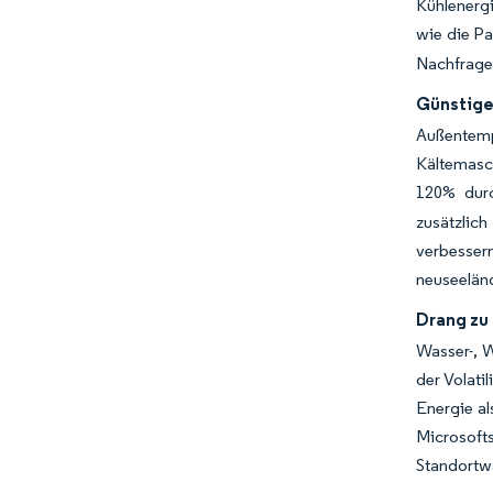
Kühlenergi
wie die Pa
Nachfrage
Günstige
Außentemp
Kältemasc
120% durc
zusätzlic
verbessern
neuseelän
Drang zu
Wasser-, 
der Volat
Energie al
Microsofts
Standortwa