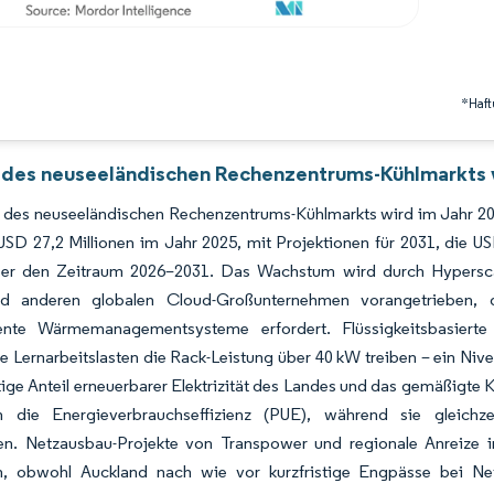
*Haft
 des neuseeländischen Rechenzentrums-Kühlmarkts v
 des neuseeländischen Rechenzentrums-Kühlmarkts wird im Jahr 20
USD 27,2 Millionen im Jahr 2025, mit Projektionen für 2031, die 
er den Zeitraum 2026–2031. Das Wachstum wird durch Hypersca
 anderen globalen Cloud-Großunternehmen vorangetrieben, die 
iente Wärmemanagementsysteme erfordert. Flüssigkeitsbasier
e Lernarbeitslasten die Rack-Leistung über 40 kW treiben – ein Nive
ige Anteil erneuerbarer Elektrizität des Landes und das gemäßigte K
n die Energieverbrauchseffizienz (PUE), während sie gleichze
zen. Netzausbau-Projekte von Transpower und regionale Anreize i
, obwohl Auckland nach wie vor kurzfristige Engpässe bei Netz