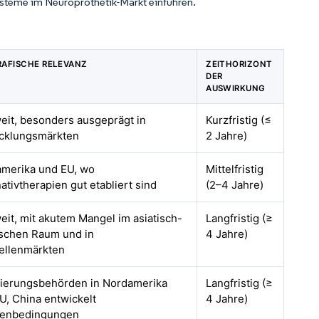
steme im Neuroprothetik-Markt einführen.
AFISCHE RELEVANZ
ZEITHORIZONT
DER
AUSWIRKUNG
eit, besonders ausgeprägt in
Kurzfristig (≤
cklungsmärkten
2 Jahre)
merika und EU, wo
Mittelfristig
nativtherapien gut etabliert sind
(2–4 Jahre)
eit, mit akutem Mangel im asiatisch-
Langfristig (≥
ischen Raum und in
4 Jahre)
ellenmärkten
ierungsbehörden in Nordamerika
Langfristig (≥
U, China entwickelt
4 Jahre)
enbedingungen