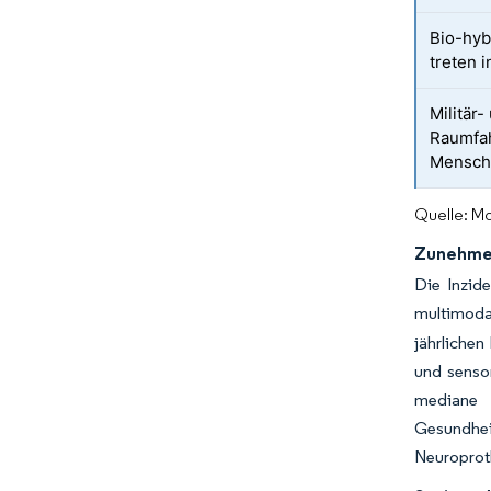
Bio-hyb
treten i
Militär-
Raumfah
Mensch
Quelle: Mo
Zunehmen
Die Inzid
multimoda
jährlichen
und senso
mediane 
Gesundhei
Neuroproth