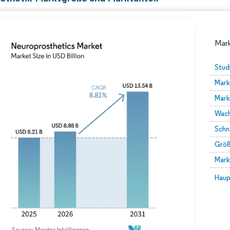
Mark
Stud
Mark
Mark
Wach
Schn
Größ
Bild © Mordor Intelligence. Wiederverwendung erfor
Mark
Bild 
Haup