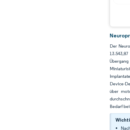
Chancen & Aussichten
Branchenentwicklungen
Neuropr
Der Neuro
13.543,87
Übergang 
Miniaturis
Implantat
Device-De
über moto
durchschni
Bedarf bei
Wichti
Nach