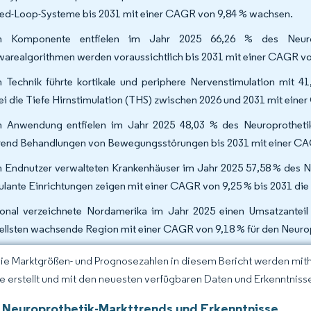
ed-Loop-Systeme bis 2031 mit einer CAGR von 9,84 % wachsen.
h Komponente entfielen im Jahr 2025 66,26 % des Neuropro
warealgorithmen werden voraussichtlich bis 2031 mit einer CAGR v
 Technik führte kortikale und periphere Nervenstimulation mit 
i die Tiefe Hirnstimulation (THS) zwischen 2026 und 2031 mit eine
 Anwendung entfielen im Jahr 2025 48,03 % des Neuroprothetik-
end Behandlungen von Bewegungsstörungen bis 2031 mit einer CAG
 Endnutzer verwalteten Krankenhäuser im Jahr 2025 57,58 % des N
lante Einrichtungen zeigen mit einer CAGR von 9,25 % bis 2031 die
onal verzeichnete Nordamerika im Jahr 2025 einen Umsatzanteil 
ellsten wachsende Region mit einer CAGR von 9,18 % für den Neurop
Die Marktgrößen- und Prognosezahlen in diesem Bericht werden mit
ce erstellt und mit den neuesten verfügbaren Daten und Erkenntnissen
 Neuroprothetik-Markttrends und Erkenntnisse