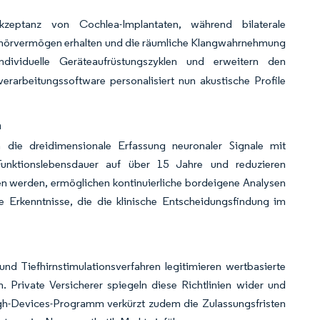
kzeptanz von Cochlea-Implantaten, während bilaterale
sthörvermögen erhalten und die räumliche Klangwahrnehmung
ndividuelle Geräteaufrüstungszyklen und erweitern den
erarbeitungssoftware personalisiert nun akustische Profile
n
n die dreidimensionale Erfassung neuronaler Signale mit
nktionslebensdauer auf über 15 Jahre und reduzieren
n werden, ermöglichen kontinuierliche bordeigene Analysen
e Erkenntnisse, die die klinische Entscheidungsfindung im
d Tiefhirnstimulationsverfahren legitimieren wertbasierte
. Private Versicherer spiegeln diese Richtlinien wider und
gh-Devices-Programm verkürzt zudem die Zulassungsfristen