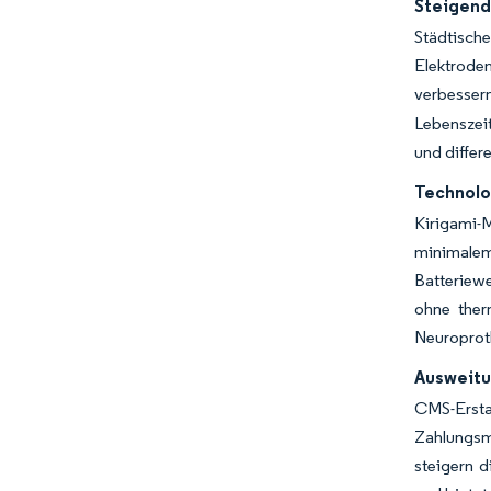
Steigend
Städtisch
Elektrode
verbesse
Lebenszei
und diffe
Technolog
Kirigami-
minimale
Batteriew
ohne ther
Neuroproth
Ausweitu
CMS-Ersta
Zahlungsm
steigern 