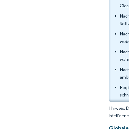
Clos
Nac
Soft
Nach
wobe
Nach
währ
Nach
ambu
Regi
schn
Hinweis: 
Intelligen
Globale