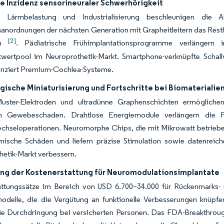
e Inzidenz sensorineuraler Schwerhörigkeit
e Lärmbelastung und Industrialisierung beschleunigen die A
nanordnungen der nächsten Generation mit Grapheitleitern das Re
[2]
rn
. Pädiatrische Frühimplantationsprogramme verlängern i
twertpool im Neuroprothetik-Markt. Smartphone-verknüpfte Schallv
renziert Premium-Cochlea-Systeme.
ische Miniaturisierung und Fortschritte bei Biomaterialie
Muster-Elektroden und ultradünne Graphenschichten ermögliche
m Gewebeschaden. Drahtlose Energiemodule verlängern die Fu
echseloperationen. Neuromorphe Chips, die mit Mikrowatt betriebe
mische Schäden und liefern präzise Stimulation sowie datenreich
etik-Markt verbessern.
ng der Kostenerstattung für Neuromodulationsimplantate
ttungssätze im Bereich von USD 6.700–34.000 für Rückenmarks- un
odelle, die die Vergütung an funktionelle Verbesserungen knüpfen
die Durchdringung bei versicherten Personen. Das FDA-Breakthrou