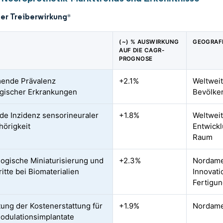
der Treiberwirkung
*
(~) % AUSWIRKUNG
GEOGRAF
AUF DIE CAGR-
PROGNOSE
ende Prävalenz
+2.1%
Weltweit
gischer Erkrankungen
Bevölke
de Inzidenz sensorineuraler
+1.8%
Weltweit
örigkeit
Entwickl
Raum
ogische Miniaturisierung und
+2.3%
Nordame
itte bei Biomaterialien
Innovati
Fertigun
ung der Kostenerstattung für
+1.9%
Nordame
dulationsimplantate