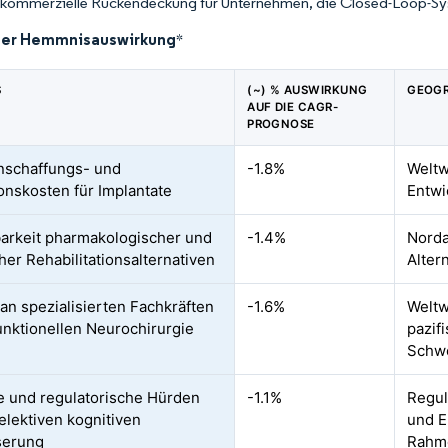
t kommerzielle Rückendeckung für Unternehmen, die Closed-Loop-Sy
der Hemmnisauswirkung
*
S
(~) % AUSWIRKUNG
GEOGR
AUF DIE CAGR-
PROGNOSE
nschaffungs- und
-1.8%
Weltw
onskosten für Implantate
Entwi
arkeit pharmakologischer und
-1.4%
Norda
her Rehabilitationsalternativen
Alter
an spezialisierten Fachkräften
-1.6%
Weltw
funktionellen Neurochirurgie
pazif
Schw
e und regulatorische Hürden
-1.1%
Regul
 elektiven kognitiven
und E
serung
Rahm