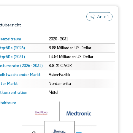
Anteil
tübersicht
ienzeitraum
2020 - 2031
tgröße (2026)
8.88 Milliarden US-Dollar
tgröße (2031)
13.54 Milliarden US-Dollar
stumsrate (2026 - 2031)
8.81% CAGR
ellstwachsender Markt
Asien-Pazifik
ter Markt
dert Namensnennung gemäß CC BY 4.0.
Nordamerika
tkonzentration
Mittel
© Mordor Intelligence. Wiederverwendung erfordert Namensnennung gemäß CC BY 4.0.
takteure