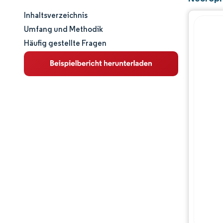
Inhaltsverzeichnis
Marktgröße und -anteil
Umfang und Methodik
Häufig gestellte Fragen
Marktanalyse
Trends und Einblicke
Segmentanalyse
Geografische Analyse
Regulatorisches Umfeld
Wertschöpfungskettenanalyse
Wettbewerbslandschaft
Hauptakteure