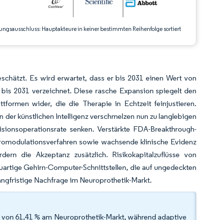
ungsausschluss: Hauptakteure in keiner bestimmten Reihenfolge sortiert
schätzt. Es wird erwartet, dass er bis 2031 einen Wert von
bis 2031 verzeichnet. Diese rasche Expansion spiegelt den
formen wider, die die Therapie in Echtzeit feinjustieren.
en der künstlichen Intelligenz verschmelzen nun zu langlebigen
isionsoperationsrate senken. Verstärkte FDA-Breakthrough-
uromodulationsverfahren sowie wachsende klinische Evidenz
dern die Akzeptanz zusätzlich. Risikokapitalzuflüsse von
neuartige Gehirn-Computer-Schnittstellen, die auf ungedeckten
angfristige Nachfrage im Neuroprothetik-Markt.
l von 61,41 % am Neuroprothetik-Markt, während adaptive