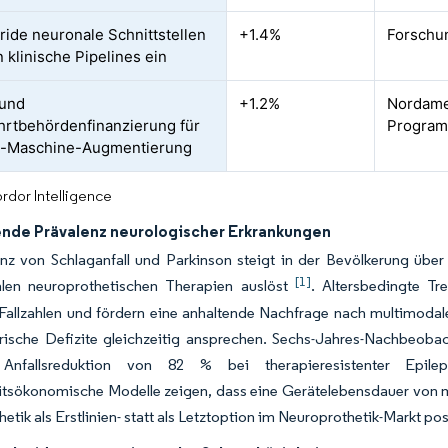
ride neuronale Schnittstellen
+1.4%
Forschu
n klinische Pipelines ein
 und
+1.2%
Nordame
rtbehördenfinanzierung für
Program
-Maschine-Augmentierung
rdor Intelligence
de Prävalenz neurologischer Erkrankungen
enz von Schlaganfall und Parkinson steigt in der Bevölkerung übe
[1]
len neuroprothetischen Therapien auslöst
. Altersbedingte Tr
 Fallzahlen und fördern eine anhaltende Nachfrage nach multimodal
rische Defizite gleichzeitig ansprechen. Sechs-Jahres-Nachbeoba
Anfallsreduktion von 82 % bei therapieresistenter Epilep
tsökonomische Modelle zeigen, dass eine Gerätelebensdauer von me
etik als Erstlinien- statt als Letztoption im Neuroprothetik-Markt posi