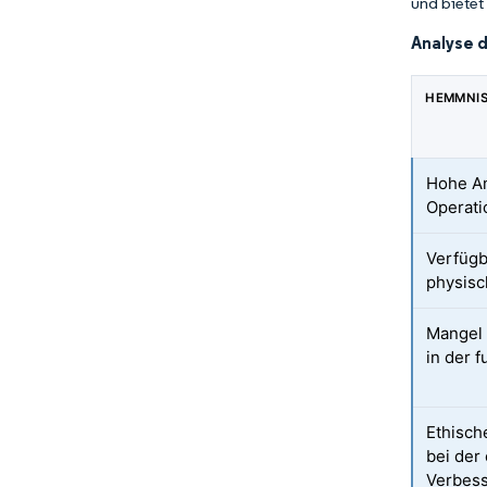
und biete
Analyse 
HEMMNI
Hohe A
Operati
Verfügb
physisc
Mangel 
in der 
Ethisch
bei der
Verbes