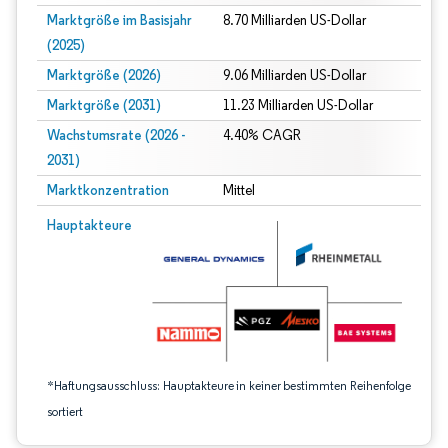
Marktgröße im Basisjahr
8.70 Milliarden US-Dollar
(2025)
Marktgröße (2026)
9.06 Milliarden US-Dollar
Marktgröße (2031)
11.23 Milliarden US-Dollar
Wachstumsrate (2026 -
4.40% CAGR
2031)
Marktkonzentration
Mittel
Bild © Mordor Intelligence. Wiederverwendung erfordert Namensnennung gem
Hauptakteure
*Haftungsausschluss: Hauptakteure in keiner bestimmten Reihenfolge
sortiert