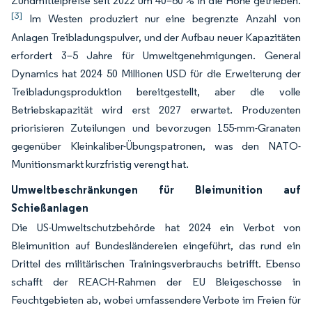
Zündmittelpreise seit 2022 um 40–60 % in die Höhe getrieben.
[3]
Im Westen produziert nur eine begrenzte Anzahl von
Anlagen Treibladungspulver, und der Aufbau neuer Kapazitäten
erfordert 3–5 Jahre für Umweltgenehmigungen. General
Dynamics hat 2024 50 Millionen USD für die Erweiterung der
Treibladungsproduktion bereitgestellt, aber die volle
Betriebskapazität wird erst 2027 erwartet. Produzenten
priorisieren Zuteilungen und bevorzugen 155-mm-Granaten
gegenüber Kleinkaliber-Übungspatronen, was den NATO-
Munitionsmarkt kurzfristig verengt hat.
Umweltbeschränkungen für Bleimunition auf
Schießanlagen
Die US-Umweltschutzbehörde hat 2024 ein Verbot von
Bleimunition auf Bundesländereien eingeführt, das rund ein
Drittel des militärischen Trainingsverbrauchs betrifft. Ebenso
schafft der REACH-Rahmen der EU Bleigeschosse in
Feuchtgebieten ab, wobei umfassendere Verbote im Freien für