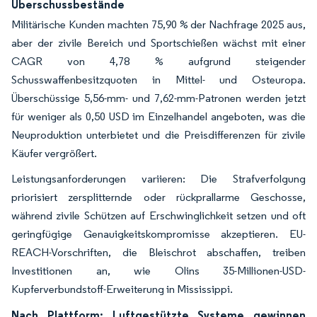
Überschussbestände
Militärische Kunden machten 75,90 % der Nachfrage 2025 aus,
aber der zivile Bereich und Sportschießen wächst mit einer
CAGR von 4,78 % aufgrund steigender
Schusswaffenbesitzquoten in Mittel- und Osteuropa.
Überschüssige 5,56-mm- und 7,62-mm-Patronen werden jetzt
für weniger als 0,50 USD im Einzelhandel angeboten, was die
Neuproduktion unterbietet und die Preisdifferenzen für zivile
Käufer vergrößert.
Leistungsanforderungen variieren: Die Strafverfolgung
priorisiert zersplitternde oder rückprallarme Geschosse,
während zivile Schützen auf Erschwinglichkeit setzen und oft
geringfügige Genauigkeitskompromisse akzeptieren. EU-
REACH-Vorschriften, die Bleischrot abschaffen, treiben
Investitionen an, wie Olins 35-Millionen-USD-
Kupferverbundstoff-Erweiterung in Mississippi.
Nach Plattform: Luftgestützte Systeme gewinnen