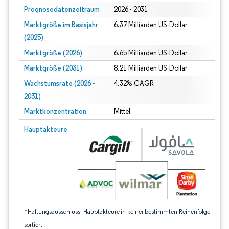
Prognosedatenzeitraum
2026 - 2031
Marktgröße im Basisjahr
6.37 Milliarden US-Dollar
(2025)
Marktgröße (2026)
6.65 Milliarden US-Dollar
Marktgröße (2031)
8.21 Milliarden US-Dollar
Wachstumsrate (2026 -
4.32% CAGR
2031)
Marktkonzentration
Mittel
Bild © Mordor Intelligence. Wiederverwendung erfordert Namensnennung gem
Hauptakteure
*Haftungsausschluss: Hauptakteure in keiner bestimmten Reihenfolge
sortiert