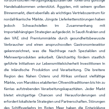
fortschrittlichen Fertigungskapazitäten der Türkei und günstige
Handelsabkommen unterstützt. Ägypten, mit seinem großen
Binnenmarkt, dient ebenfalls als wichtiges Vertriebszentrum für
nordafrikanische Märkte. Jüngste Lieferkettenstörungen haben
jedoch Schwachstellen im Zusammenhang mit
importabhängigen Strategien aufgedeckt. In Saudi-Arabien und
den VAE sind Premiummärkte durch gesundheitsbewusste
Verbraucher und einen anspruchsvollen Gastronomiesektor
gekennzeichnet, was die Nachfrage nach Spezialölen und
Mehrwertprodukten ankurbelt. Gleichzeitig fördern staatlich
geführte Initiativen zur Lebensmittelsicherheit Investitionen in
die inländische Produktion und Verarbeitung. Die breitere
Region des Nahen Ostens und Afrikas umfasst vielfältige
Märkte, von Marokkos etablierten Olivenöltraditionen bis hin zu
Kenias aufstrebenden Verarbeitungskapazitäten. Jeder Markt
bietet einzigartige Chancen und Herausforderungen und
erfordert lokalisierte Strategien und Partnerschaften. Störungen
des Schiffsverkehrs im Roten Meer haben die Entwicklung