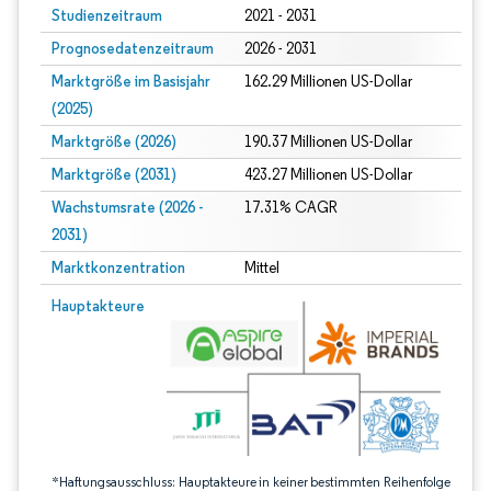
Studienzeitraum
2021 - 2031
Prognosedatenzeitraum
2026 - 2031
Marktgröße im Basisjahr
162.29 Millionen US-Dollar
(2025)
Marktgröße (2026)
190.37 Millionen US-Dollar
Marktgröße (2031)
423.27 Millionen US-Dollar
Wachstumsrate (2026 -
17.31% CAGR
2031)
Marktkonzentration
Mittel
Bild © Mordor Intelligence. Wiederverwendung erfordert Namensnennung gem
Hauptakteure
*Haftungsausschluss: Hauptakteure in keiner bestimmten Reihenfolge