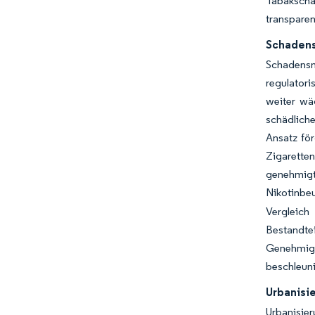
Tabakscha
transparen
Schadens
Schadensm
regulator
weiter wäc
schädliche
Ansatz fö
Zigarette
genehmig
Nikotinbe
Vergleich
Bestandte
Genehmigu
beschleuni
Urbanisi
Urbanisier