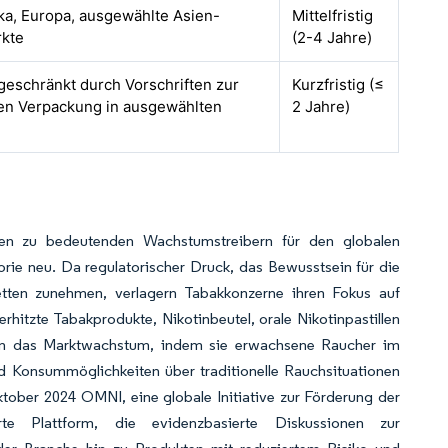
a, Europa, ausgewählte Asien-
Mittelfristig
rkte
(2-4 Jahre)
ngeschränkt durch Vorschriften zur
Kurzfristig (≤
hen Verpackung in ausgewählten
2 Jahre)
rden zu bedeutenden Wachstumstreibern für den globalen
rie neu. Da regulatorischer Druck, das Bewusstsein für die
etten zunehmen, verlagern Tabakkonzerne ihren Fokus auf
erhitzte Tabakprodukte, Nikotinbeutel, orale Nikotinpastillen
dern das Marktwachstum, indem sie erwachsene Raucher im
 Konsummöglichkeiten über traditionelle Rauchsituationen
tober 2024 OMNI, eine globale Initiative zur Förderung der
te Plattform, die evidenzbasierte Diskussionen zur