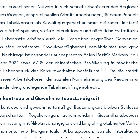
er erwachsenen Nutzern in sich schnell urbanisierenden Regionen 
em Wohnen, anspruchsvollen Arbeitsumgebungen, längeren Pendelzei
em Tabakkonsum als Bewältigungsmechanismus beitragen. In städti
, wie Arbeitspausen, soziale Interaktionen und nächtliche Freizeita
e Lebensstile erhöhen auch die Exposition gegenüber Convenienc
s eine konsistente Produktverfügbarkeit gewährleistet und gewo
 Nachfrage ist besonders ausgeprägt in Asien-Pazifik-Märkten. So b
ahr 2024 etwa 67 % der chinesischen Bevölkerung in städtisch
[2]
er Lebensdruck das Konsumverhalten beeinflusst
. Da die städt
nsiven Arbeitskulturen, der sozialen Normalisierung des Rauchens 
andel die grundlegende Tabaknachfrage aufrecht.
arkentreue und Gewohnheitsbeständigkeit
rkentreue und gewohnheitsmäßige Beständigkeit bleiben Schlüsself
 verschärfter Regulierungen, zunehmendem Gesundheitsbewuss
m ist eng mit Nikotinabhängigkeit und langjährig etablierten Verh
omente wie Morgenrituale, Arbeitspausen, soziale Interaktion