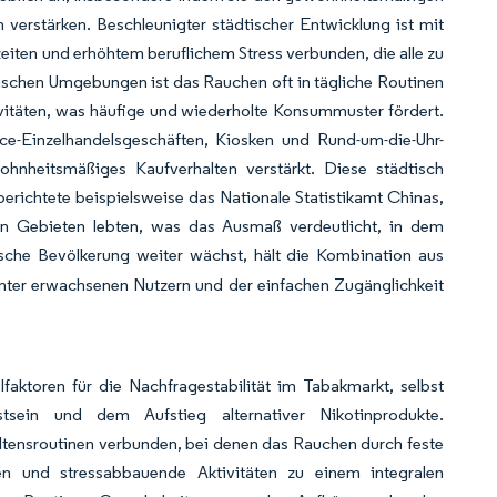
verstärken. Beschleunigter städtischer Entwicklung ist mit
ten und erhöhtem beruflichem Stress verbunden, die alle zu
schen Umgebungen ist das Rauchen oft in tägliche Routinen
ktivitäten, was häufige und wiederholte Konsummuster fördert.
e-Einzelhandelsgeschäften, Kiosken und Rund-um-die-Uhr-
hnheitsmäßiges Kaufverhalten verstärkt. Diese städtisch
erichtete beispielsweise das Nationale Statistikamt Chinas,
en Gebieten lebten, was das Ausmaß verdeutlicht, in dem
ische Bevölkerung weiter wächst, hält die Kombination aus
unter erwachsenen Nutzern und der einfachen Zugänglichkeit
aktoren für die Nachfragestabilität im Tabakmarkt, selbst
tsein und dem Aufstieg alternativer Nikotinprodukte.
altensroutinen verbunden, bei denen das Rauchen durch feste
en und stressabbauende Aktivitäten zu einem integralen