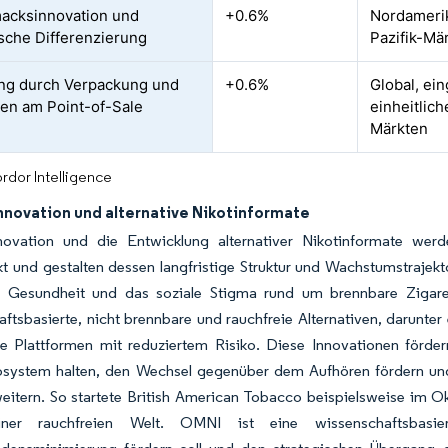
acksinnovation und
+0.6%
Nordamerik
sche Differenzierung
Pazifik-Mä
ng durch Verpackung und
+0.6%
Global, ei
ien am Point-of-Sale
einheitlic
Märkten
rdor Intelligence
nnovation und alternative Nikotinformate
novation und die Entwicklung alternativer Nikotinformate we
 und gestalten dessen langfristige Struktur und Wachstumstrajekto
he Gesundheit und das soziale Stigma rund um brennbare Zigar
ftsbasierte, nicht brennbare und rauchfreie Alternativen, darunter 
e Plattformen mit reduziertem Risiko. Diese Innovationen för
osystem halten, den Wechsel gegenüber dem Aufhören fördern und
eitern. So startete British American Tobacco beispielsweise im Ok
iner rauchfreien Welt. OMNI ist eine wissenschaftsbasier