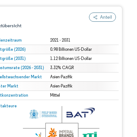
Anteil
tübersicht
ienzeitraum
2021 - 2031
tgröße (2026)
0.98 Billionen US-Dollar
tgröße (2031)
1.12 Billionen US-Dollar
stumsrate (2026 - 2031)
3.32% CAGR
ellstwachsender Markt
Asien-Pazifik
ter Markt
dert Namensnennung gemäß CC BY 4.0.
Asien-Pazifik
tkonzentration
Mittel
© Mordor Intelligence. Wiederverwendung erfordert Namensnennung gemäß CC BY 4.0.
takteure