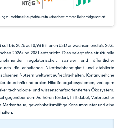
ungsausschluss: Hauptakteure in keiner bestimmten Reihenfolge sortiert
soll bis 2026 auf 0,98 Billionen USD anwachsen und bis 2031
hen 2026 und 2031 entspricht. Dies belegt eine strukturelle
ehmender regulatorischer, sozialer und öffentlicher
durch die anhaltende Nikotinabhängigkeit und etablierte
chsenen Nutzern weltweit aufrechterhalten. Kontinuierliche
, Gerätetechnik und oralen Nikotinabgabesystemen, verlagern
rker technologie- und wissenschaftsorientierten Ökosystem.
l gegenüber dem Aufhören fördert, hilft dabei, Verbraucher
tarke Markentreue, gewohnheitsmäßige Konsummuster und eine
halten.