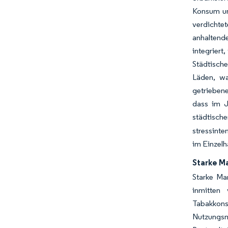
Konsum unt
verdichtet
anhaltend
integriert
Städtisch
Läden, wa
getriebene
dass im J
städtisch
stressinte
im Einzelh
Starke M
Starke Ma
inmitten
Tabakkonsu
Nutzungsm