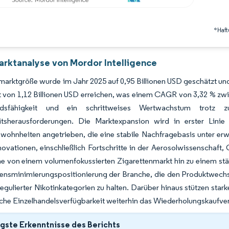
*Haft
rktanalyse von Mordor Intelligence
arktgröße wurde im Jahr 2025 auf 0,95 Billionen USD geschätzt und 
 von 1,12 Billionen USD erreichen, was einem CAGR von 3,32 % zwisc
ndsfähigkeit und ein schrittweises Wertwachstum trotz zun
tsherausforderungen. Die Marktexpansion wird in erster Linie 
hnheiten angetrieben, die eine stabile Nachfragebasis unter erwa
ovationen, einschließlich Fortschritte in der Aerosolwissenschaft
e von einem volumenfokussierten Zigarettenmarkt hin zu einem stä
ensminimierungspositionierung der Branche, die den Produktwechse
regulierter Nikotinkategorien zu halten. Darüber hinaus stützen s
he Einzelhandelsverfügbarkeit weiterhin das Wiederholungskaufver
gste Erkenntnisse des Berichts