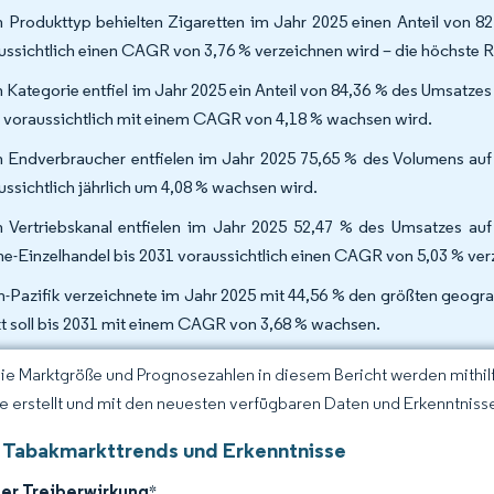
 Produkttyp behielten Zigaretten im Jahr 2025 einen Anteil von 8
ussichtlich einen CAGR von 3,76 % verzeichnen wird – die höchste Ra
 Kategorie entfiel im Jahr 2025 ein Anteil von 84,36 % des Umsat
 voraussichtlich mit einem CAGR von 4,18 % wachsen wird.
 Endverbraucher entfielen im Jahr 2025 75,65 % des Volumens au
ussichtlich jährlich um 4,08 % wachsen wird.
 Vertriebskanal entfielen im Jahr 2025 52,47 % des Umsatzes au
ne-Einzelhandel bis 2031 voraussichtlich einen CAGR von 5,03 % ver
n-Pazifik verzeichnete im Jahr 2025 mit 44,56 % den größten geogra
t soll bis 2031 mit einem CAGR von 3,68 % wachsen.
Die Marktgröße und Prognosezahlen in diesem Bericht werden mithi
ce erstellt und mit den neuesten verfügbaren Daten und Erkenntnisse
 Tabakmarkttrends und Erkenntnisse
der Treiberwirkung
*