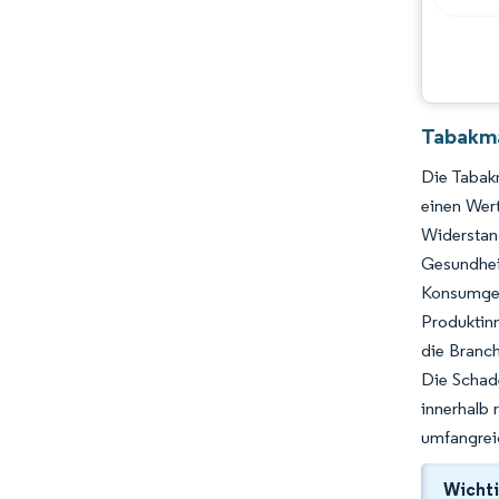
Tabakma
Die Tabakm
einen Wert
Widersta
Gesundhei
Konsumgewo
Produktinn
die Branch
Die Schad
innerhalb 
umfangreic
Wichti