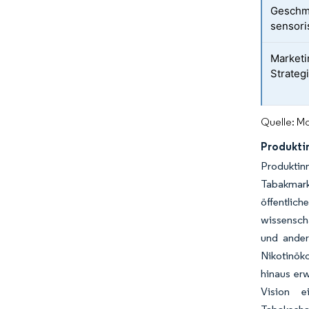
Geschm
sensori
Marketi
Strateg
Quelle: Mo
Produkti
Produktin
Tabakmarkt
öffentlic
wissenscha
und ander
Nikotinök
hinaus erw
Vision e