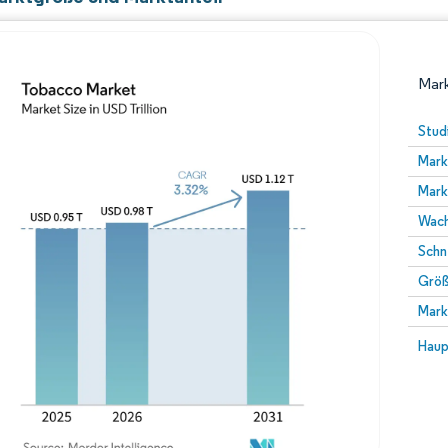
Mark
Stud
Mark
Mark
Wach
Schn
Größ
Bild © Mordor Intelligence. Wiederverwendung erfor
Mark
Bild 
Haup