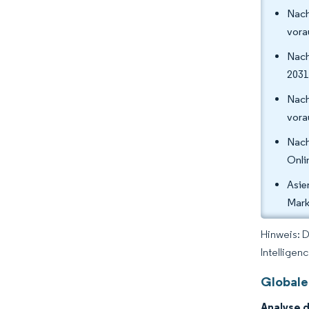
Nach
vora
Nach
2031
Nach
vora
Nach
Onli
Asie
Mark
Hinweis: 
Intelligen
Globale
Analyse 