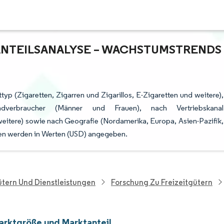
TEILSANALYSE – WACHSTUMSTRENDS U
yp (Zigaretten, Zigarren und Zigarillos, E-Zigaretten und weitere),
verbraucher (Männer und Frauen), nach Vertriebskanal
itere) sowie nach Geografie (Nordamerika, Europa, Asien-Pazifik,
en werden in Werten (USD) angegeben.
tern Und Dienstleistungen
Forschung Zu Freizeitgütern
rktgröße und Marktanteil