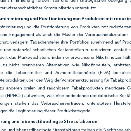
densminimierung fördern soll und den strategischen Übergang 
ter wissenschaftlicher Kommunikation unterstützt.
minimierung und Positionierung von Produkten mit reduzie
inimierung und die Positionierung von Produkten mit reduziertem
ische Engagement als auch die Muster der Verbraucherakzeptanz.
hst, verlagern Tabakhersteller ihre Portfolios zunehmend auf Pro
n und potenziell schädlichen Bestandteilen zu reduzieren, anstatt 
rdert das Marktwachstum, indem er erwachsene Nikotinnutzer hält
n zu nicht brennbaren Alternativen wie Nikotinbeuteln, erhitzt
te die Lebensmittel- und Arzneimittelbehörde (FDA) beispi
utelprodukten über den Weg der Vorabmarktzulassung für Tabakpr
 zu anderen oralen und rauchlosem Tabakprodukten niedrigere Ge
ile (HPHCs) aufweisen, was eine bedeutende regulatorische Bestä
ngen stärken das Verbrauchervertrauen, unterstützen Hersteller
gen die Legitimierung dieser Produktkategorie.
erung und lebensstilbedingte Stressfaktoren
ung und lebensstilbedingte Stressfaktoren treiben die Nachfrage e