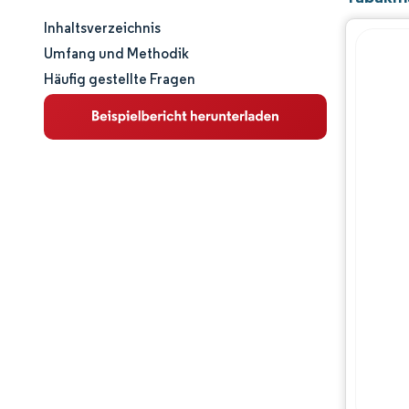
Inhaltsverzeichnis
Marktgröße und -anteil
Umfang und Methodik
Häufig gestellte Fragen
Marktanalyse
Trends und Einblicke
Segmentanalyse
Geografische Analyse
Wettbewerbslandschaft
Hauptakteure
Branchenentwicklungen