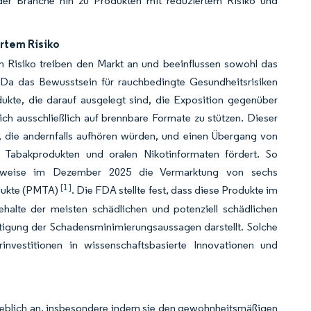
der Branche hin zu Produkten mit reduziertem Risiko und
rtem Risiko
 Risiko treiben den Markt an und beeinflussen sowohl das
 Da das Bewusstsein für rauchbedingte Gesundheitsrisiken
dukte, die darauf ausgelegt sind, die Exposition gegenüber
sich ausschließlich auf brennbare Formate zu stützen. Dieser
, die andernfalls aufhören würden, und einen Übergang von
en Tabakprodukten und oralen Nikotinformaten fördert. So
elsweise im Dezember 2025 die Vermarktung von sechs
[1]
odukte (PMTA)
. Die FDA stellte fest, dass diese Produkte im
halte der meisten schädlichen und potenziell schädlichen
tigung der Schadensminimierungsaussagen darstellt. Solche
investitionen in wissenschaftsbasierte Innovationen und
rheblich an, insbesondere indem sie den gewohnheitsmäßigen