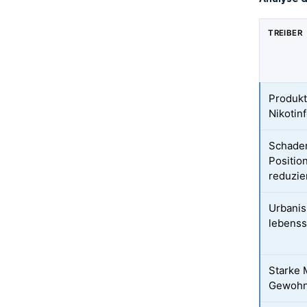
TREIBER
Produkt
Nikotin
Schade
Positio
reduzie
Urbanis
lebenss
Starke 
Gewohnh