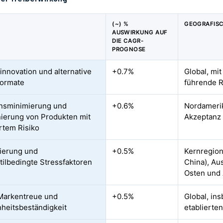
(~) %
GEOGRAFIS
AUSWIRKUNG AUF
DIE CAGR-
PROGNOSE
innovation und alternative
+0.7%
Global, mit
formate
führende R
nsminimierung und
+0.6%
Nordamerik
nierung von Produkten mit
Akzeptanz
rtem Risiko
ierung und
+0.5%
Kernregion
tilbedingte Stressfaktoren
China), Au
Osten und 
Markentreue und
+0.5%
Global, in
eitsbeständigkeit
etablierte