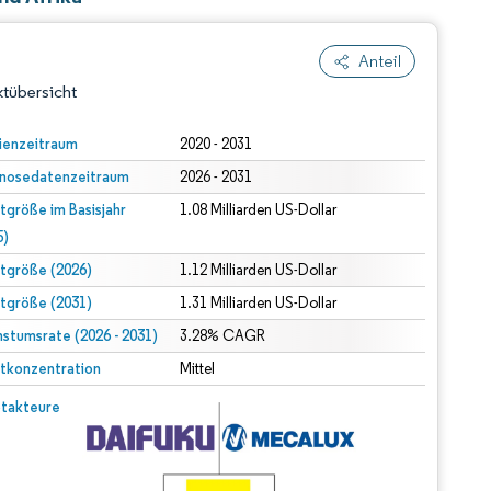
Anteil
tübersicht
ienzeitraum
2020 - 2031
nosedatenzeitraum
2026 - 2031
tgröße im Basisjahr
1.08 Milliarden US-Dollar
5)
tgröße (2026)
1.12 Milliarden US-Dollar
tgröße (2031)
1.31 Milliarden US-Dollar
dert Namensnennung gemäß CC BY 4.0.
stumsrate (2026 - 2031)
3.28% CAGR
tkonzentration
Mittel
© Mordor Intelligence. Wiederverwendung erfordert Namensnennung gemäß CC BY 4.0.
takteure