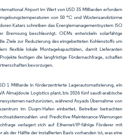
ernational Airport im Wert von USD 35 Milliarden erfordern
ür Umgebungstemperaturen von 50 °C und Wüstensandstürme
rridoren Katars schreiben das Energiemanagementsystem ISO
er Bremsung beschleunigt. OEMs entwickeln solarfähige
die Ziele zur Reduzierung des eingebetteten Kohlenstoffs um
dern flexible lokale Montagekapazitäten, damit Lieferanten
jekte festigen die langfristige Fördernachfrage, schaffen
artnerschaften bevorzugen.
SD 1 Milliarde in förderzentrierte Lagerautomatisierung, ein
Almajdouie Logistics plant, bis 2026 fünf saudi-arabische
nahmesystemen nachzurüsten, während Asyads Übernahme von
onszentrum im Duqm-Hafen einbettet. Betreiber betrachten
rchsatzkennzahlen und Predictive-Maintenance-Warnungen
hfrage verlagert sich auf Ethernet/IP-fähige Förderer mit
ls der Hälfte der installierten Basis vorhanden ist, was eine