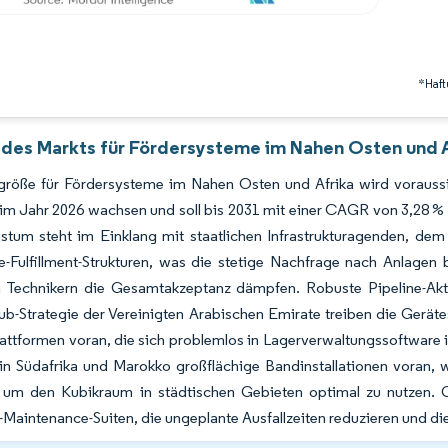
*Haft
 des Markts für Fördersysteme im Nahen Osten und A
größe für Fördersysteme im Nahen Osten und Afrika wird voraussi
 im Jahr 2026 wachsen und soll bis 2031 mit einer CAGR von 3,28 %
tum steht im Einklang mit staatlichen Infrastrukturagenden, de
ulfillment-Strukturen, was die stetige Nachfrage nach Anlagen be
 Technikern die Gesamtakzeptanz dämpfen. Robuste Pipeline-Akti
ub-Strategie der Vereinigten Arabischen Emirate treiben die Geräte
attformen voran, die sich problemlos in Lagerverwaltungssoftware in
in Südafrika und Marokko großflächige Bandinstallationen voran,
, um den Kubikraum in städtischen Gebieten optimal zu nutzen. 
-Maintenance-Suiten, die ungeplante Ausfallzeiten reduzieren und d