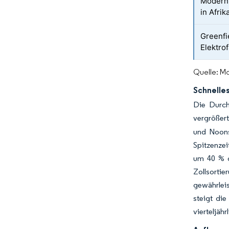
Moderni
in Afrik
Greenfi
Elektro
Quelle: Mo
Schnelle
Die Durch
vergrößert
und Noons
Spitzenzei
um 40 % g
Zollsortie
gewährlei
steigt di
vierteljähr