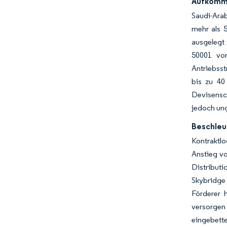
Aufkomme
Saudi-Arab
mehr als 
ausgelegt
50001 vor
Antriebsst
bis zu 40
Devisensc
jedoch ung
Beschleu
Kontraktlo
Anstieg v
Distribut
Skybridge
Förderer 
versorgen
eingebette