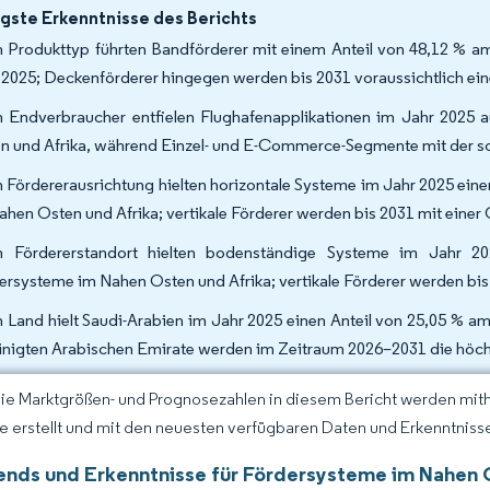
gste Erkenntnisse des Berichts
 Produkttyp führten Bandförderer mit einem Anteil von 48,12 % a
 2025; Deckenförderer hingegen werden bis 2031 voraussichtlich ei
 Endverbraucher entfielen Flughafenapplikationen im Jahr 2025 
n und Afrika, während Einzel- und E-Commerce-Segmente mit der s
 Fördererausrichtung hielten horizontale Systeme im Jahr 2025 eine
ahen Osten und Afrika; vertikale Förderer werden bis 2031 mit ein
 Fördererstandort hielten bodenständige Systeme im Jahr 2
ersysteme im Nahen Osten und Afrika; vertikale Förderer werden bi
 Land hielt Saudi-Arabien im Jahr 2025 einen Anteil von 25,05 % a
inigten Arabischen Emirate werden im Zeitraum 2026–2031 die höc
Die Marktgrößen- und Prognosezahlen in diesem Bericht werden mit
ce erstellt und mit den neuesten verfügbaren Daten und Erkenntnissen
ends und Erkenntnisse für Fördersysteme im Nahen 