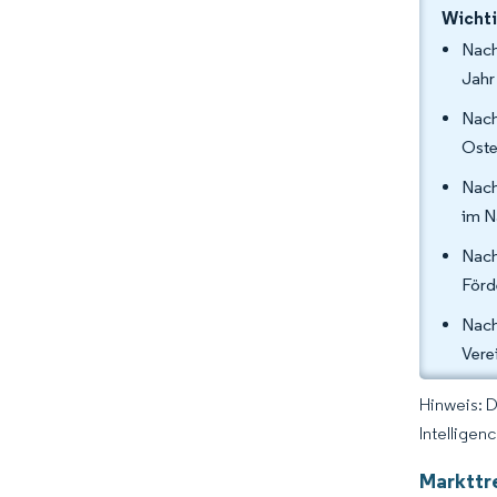
Wichti
Nach
Jahr
Nach
Oste
Nach
im N
Nach
Förd
Nach
Vere
Hinweis: 
Intelligen
Markttr