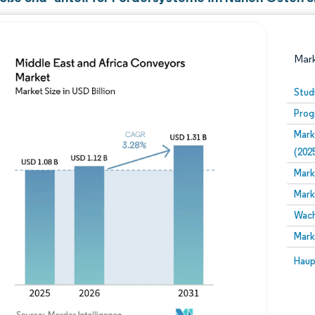
Mark
Stud
Prog
Mark
(202
Mark
Mark
Bild © Mordor Intelligence. Wiederverwendung erfor
Wach
Mark
Bild 
Haup