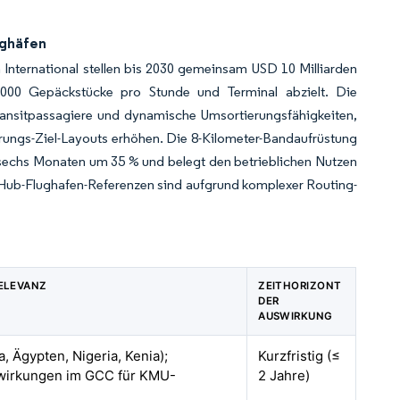
ughäfen
 International stellen bis 2030 gemeinsam USD 10 Milliarden
.000 Gepäckstücke pro Stunde und Terminal abzielt. Die
Transitpassagiere und dynamische Umsortierungsfähigkeiten,
prungs-Ziel-Layouts erhöhen. Die 8-Kilometer-Bandaufrüstung
n sechs Monaten um 35 % und belegt den betrieblichen Nutzen
n Hub-Flughafen-Referenzen sind aufgrund komplexer Routing-
ELEVANZ
ZEITHORIZONT
DER
AUSWIRKUNG
a, Ägypten, Nigeria, Kenia);
Kurzfristig (≤
wirkungen im GCC für KMU-
2 Jahre)