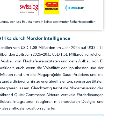
ungsausschluss: Hauptakteure in keiner bestimmten Reihenfolge sortiert
frika durch Mordor Intelligence
chtlich von USD 1,08 Milliarden im Jahr 2025 auf USD 1,12
 über den Zeitraum 2026–2031 USD 1,31 Milliarden erreichen.
m Ausbau von Flughafenkapazitäten und dem Aufbau von E-
flügelt, auch wenn die Volatilität der Inputkosten und der
vitäten rund um die Megaprojekte Saudi-Arabiens und die
standardisierung hin zu energieeffizienten, sensorgestützten
tegrieren lassen. Gleichzeitig treibt die Modernisierung des
 während Quick-Commerce-Akteure vertikale Förderlösungen
Globale Integratoren reagieren mit modularen Designs und
ie Gesamtkostenposition schärfen.