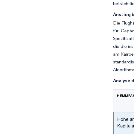
beträchtli
Anstieg 
Die Flughä
für Gepäc
Spezifika
die die in
am Kairoer
standardis
Algorithme
Analyse 
HEMMFA
Hohe an
Kapital