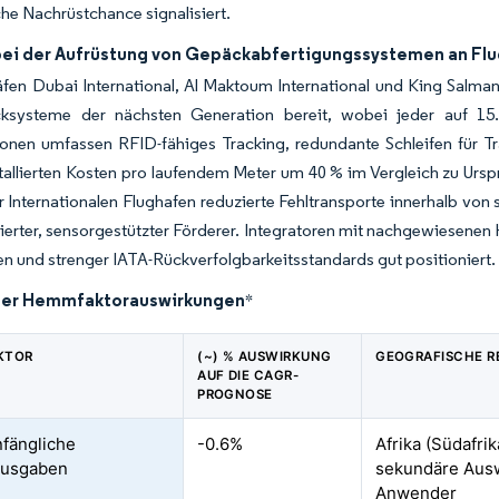
che Nachrüstchance signalisiert.
bei der Aufrüstung von Gepäckabfertigungssystemen an Fl
fen Dubai International, Al Maktoum International und King Salman
ksysteme der nächsten Generation bereit, wobei jeder auf 15
tionen umfassen RFID-fähiges Tracking, redundante Schleifen für 
stallierten Kosten pro laufendem Meter um 40 % im Vergleich zu Urs
 Internationalen Flughafen reduzierte Fehltransporte innerhalb vo
ierter, sensorgestützter Förderer. Integratoren mit nachgewiesene
n und strenger IATA-Rückverfolgbarkeitsstandards gut positioniert.
der Hemmfaktorauswirkungen
*
KTOR
(~) % AUSWIRKUNG
GEOGRAFISCHE R
AUF DIE CAGR-
PROGNOSE
fängliche
-0.6%
Afrika (Südafrik
ausgaben
sekundäre Aus
Anwender