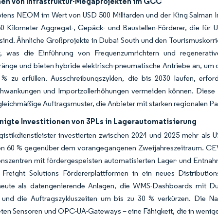
n von Infrastruktur-Megaprojekten im GCC
iens NEOM im Wert von USD 500 Milliarden und der King Salman Int
50 Kilometer Aggregat-, Gepäck- und Baustellen-Förderer, die f
 sind. Ähnliche Großprojekte in Dubai South und den Tourismusko
, was die Einführung von Frequenzumrichtern und regenerativ
ränge und bieten hybride elektrisch-pneumatische Antriebe an, um 
 % zu erfüllen. Ausschreibungszyklen, die bis 2030 laufen, erfor
hwankungen und Importzollerhöhungen vermeiden können. Diese Pro
leichmäßige Auftragsmuster, die Anbieter mit starken regionalen P
nigte Investitionen von 3PLs in Lagerautomatisierung
gistikdienstleister investierten zwischen 2024 und 2025 mehr als U
on 60 % gegenüber dem vorangegangenen Zweijahreszeitraum. CEVA 
ionszentren mit fördergespeisten automatisierten Lager- und Ent
 Freight Solutions Fördererplattformen in ein neues Distributi
heute als datengenierende Anlagen, die WMS-Dashboards mit Du
 und die Auftragszykluszeiten um bis zu 30 % verkürzen. Die Nac
ten Sensoren und OPC-UA-Gateways – eine Fähigkeit, die in weniger a