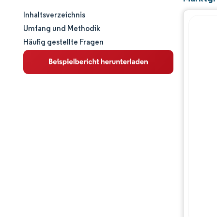
Inhaltsverzeichnis
Marktgröße und -anteil
Umfang und Methodik
Häufig gestellte Fragen
Marktanalyse
Trends und Einblicke
Segmentanalyse
Geografische Analyse
Regulatorisches Umfeld
Wertschöpfungskettenanalyse
Wettbewerbslandschaft
Hauptakteure