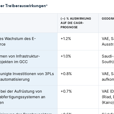
der Treiberauswirkungen
*
(~) % AUSWIRKUNG
GEOGRA
AUF DIE CAGR-
PROGNOSE
es Wachstum des E-
+1.2%
VAE, S
rce
Ausstr
en von Infrastruktur-
+1.0%
Saudi-
ojekten im GCC
South)
unigte Investitionen von 3PLs
+0.8%
VAE, S
rautomatisierung
aufkom
 bei der Aufrüstung von
+0.7%
VAE (D
abfertigungssystemen an
(Riad,
en
(Kairo)