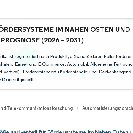
ÖRDERSYSTEME IM NAHEN OSTEN UND A
ROGNOSE (2026 – 2031)
ka ist segmentiert nach Produkttyp (Bandförderer, Rollenförderer,
ughafen, Einzel- und E-Commerce, Automobil, Allgemeine Fertigung
nd Vertikal), Fördererstandort (Bodenständig und Deckenhängend)
) bereitgestellt.
 Und Telekommunikationsforschung
Automatisierungsforsc
öße und -anteil für Fördersysteme im Nahen Osten u