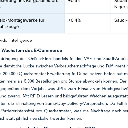
sierung des Bergbausektors
+0.5%
Südafr
a
Nigeri
eld-Montagewerke für
+0.4%
Saudi-
fahrzeuge
rdor Intelligence
s Wachstum des E-Commerce
dringung des Online-Einzelhandels in den VAE und Saudi-Arab
e damit die Lücke zwischen Verbrauchernachfrage und Fulfillment-
 200.000-Quadratmeter-Erweiterung in Dubai setzen beide auf mod
ten mehr als 5.000 Bestellungen pro Stunde abwickeln können. Der
egenüber dem Vorjahr, was 3PLs zum Einsatz von Hochgeschwin
rung zwang. Mit RFID-Lesern und bildgeführten Weichen ausgestatte
sten die Einhaltung von Same-Day-Delivery-Versprechen. Da Fulfil
e Fördererintensität pro Quadratmeter, was die Nachfrage nach se
lich statt jährlich neu skaliert werden können.