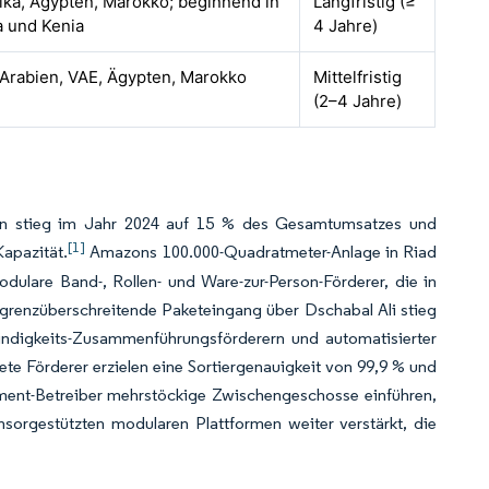
ika, Ägypten, Marokko; beginnend in
Langfristig (≥
a und Kenia
4 Jahre)
Arabien, VAE, Ägypten, Marokko
Mittelfristig
(2–4 Jahre)
ien stieg im Jahr 2024 auf 15 % des Gesamtumsatzes und
[1]
Kapazität.
Amazons 100.000-Quadratmeter-Anlage in Riad
ulare Band-, Rollen- und Ware-zur-Person-Förderer, die in
 grenzüberschreitende Paketeingang über Dschabal Ali stieg
digkeits-Zusammenführungsförderern und automatisierter
te Förderer erzielen eine Sortiergenauigkeit von 99,9 % und
lment-Betreiber mehrstöckige Zwischengeschosse einführen,
nsorgestützten modularen Plattformen weiter verstärkt, die