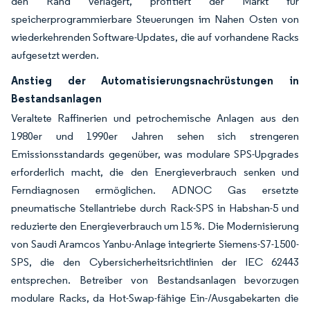
den Rand verlagert, profitiert der Markt für
speicherprogrammierbare Steuerungen im Nahen Osten von
wiederkehrenden Software-Updates, die auf vorhandene Racks
aufgesetzt werden.
Anstieg der Automatisierungsnachrüstungen in
Bestandsanlagen
Veraltete Raffinerien und petrochemische Anlagen aus den
1980er und 1990er Jahren sehen sich strengeren
Emissionsstandards gegenüber, was modulare SPS-Upgrades
erforderlich macht, die den Energieverbrauch senken und
Ferndiagnosen ermöglichen. ADNOC Gas ersetzte
pneumatische Stellantriebe durch Rack-SPS in Habshan-5 und
reduzierte den Energieverbrauch um 15 %. Die Modernisierung
von Saudi Aramcos Yanbu-Anlage integrierte Siemens-S7-1500-
SPS, die den Cybersicherheitsrichtlinien der IEC 62443
entsprechen. Betreiber von Bestandsanlagen bevorzugen
modulare Racks, da Hot-Swap-fähige Ein-/Ausgabekarten die