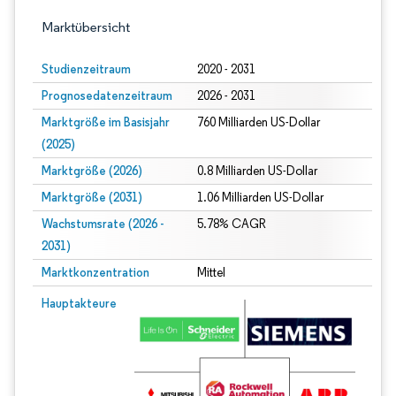
Marktübersicht
Studienzeitraum
2020 - 2031
Prognosedatenzeitraum
2026 - 2031
Marktgröße im Basisjahr
760 Milliarden US-Dollar
(2025)
Marktgröße (2026)
0.8 Milliarden US-Dollar
Marktgröße (2031)
1.06 Milliarden US-Dollar
Wachstumsrate (2026 -
5.78% CAGR
2031)
Marktkonzentration
Mittel
Bild © Mordor Intelligence. Wiederverwendung erfordert Namensnennung gem
Hauptakteure