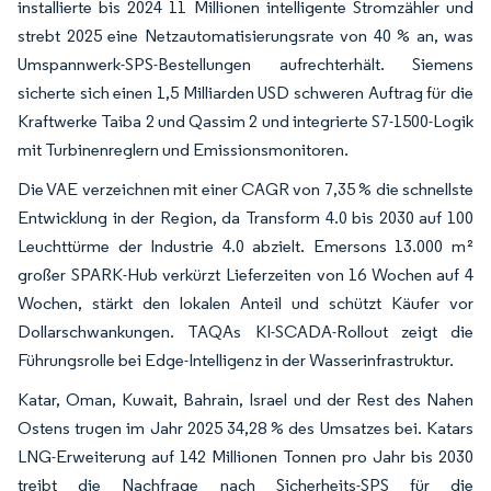
installierte bis 2024 11 Millionen intelligente Stromzähler und
strebt 2025 eine Netzautomatisierungsrate von 40 % an, was
Umspannwerk-SPS-Bestellungen aufrechterhält. Siemens
sicherte sich einen 1,5 Milliarden USD schweren Auftrag für die
Kraftwerke Taiba 2 und Qassim 2 und integrierte S7-1500-Logik
mit Turbinenreglern und Emissionsmonitoren.
Die VAE verzeichnen mit einer CAGR von 7,35 % die schnellste
Entwicklung in der Region, da Transform 4.0 bis 2030 auf 100
Leuchttürme der Industrie 4.0 abzielt. Emersons 13.000 m²
großer SPARK-Hub verkürzt Lieferzeiten von 16 Wochen auf 4
Wochen, stärkt den lokalen Anteil und schützt Käufer vor
Dollarschwankungen. TAQAs KI-SCADA-Rollout zeigt die
Führungsrolle bei Edge-Intelligenz in der Wasserinfrastruktur.
Katar, Oman, Kuwait, Bahrain, Israel und der Rest des Nahen
Ostens trugen im Jahr 2025 34,28 % des Umsatzes bei. Katars
LNG-Erweiterung auf 142 Millionen Tonnen pro Jahr bis 2030
treibt die Nachfrage nach Sicherheits-SPS für die