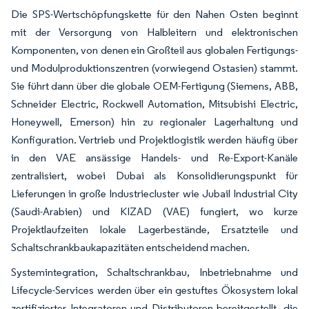
Die SPS-Wertschöpfungskette für den Nahen Osten beginnt
mit der Versorgung von Halbleitern und elektronischen
Komponenten, von denen ein Großteil aus globalen Fertigungs-
und Modulproduktionszentren (vorwiegend Ostasien) stammt.
Sie führt dann über die globale OEM-Fertigung (Siemens, ABB,
Schneider Electric, Rockwell Automation, Mitsubishi Electric,
Honeywell, Emerson) hin zu regionaler Lagerhaltung und
Konfiguration. Vertrieb und Projektlogistik werden häufig über
in den VAE ansässige Handels- und Re-Export-Kanäle
zentralisiert, wobei Dubai als Konsolidierungspunkt für
Lieferungen in große Industriecluster wie Jubail Industrial City
(Saudi-Arabien) und KIZAD (VAE) fungiert, wo kurze
Projektlaufzeiten lokale Lagerbestände, Ersatzteile und
Schaltschrankbaukapazitäten entscheidend machen.
Systemintegration, Schaltschrankbau, Inbetriebnahme und
Lifecycle-Services werden über ein gestuftes Ökosystem lokal
zertifizierter Integratoren und Distributoren bereitgestellt, die