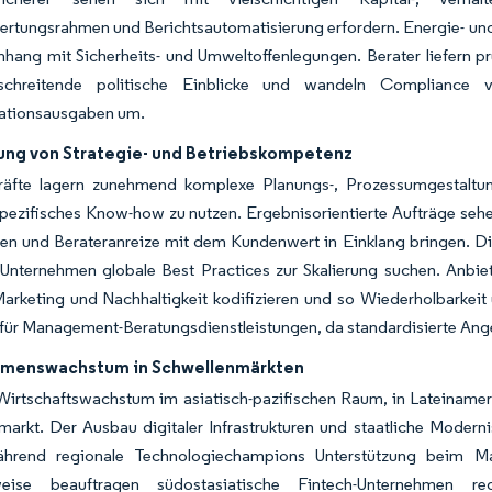
rtungsrahmen und Berichtsautomatisierung erfordern. Energie- und 
ang mit Sicherheits- und Umweltoffenlegungen. Berater liefern p
schreitende politische Einblicke und wandeln Compliance vo
ationsausgaben um.
ung von Strategie- und Betriebskompetenz
räfte lagern zunehmend komplexe Planungs-, Prozessumgestaltu
pezifisches Know-how zu nutzen. Ergebnisorientierte Aufträge seh
gen und Berateranreize mit dem Kundenwert in Einklang bringen. D
Unternehmen globale Best Practices zur Skalierung suchen. Anbiete
 Marketing und Nachhaltigkeit kodifizieren und so Wiederholbarke
 für Management-Beratungsdienstleistungen, da standardisierte An
menswachstum in Schwellenmärkten
Wirtschaftswachstum im asiatisch-pazifischen Raum, in Lateinamer
markt. Der Ausbau digitaler Infrastrukturen und staatliche Moder
ährend regionale Technologiechampions Unterstützung beim Mar
sweise beauftragen südostasiatische Fintech-Unternehmen r