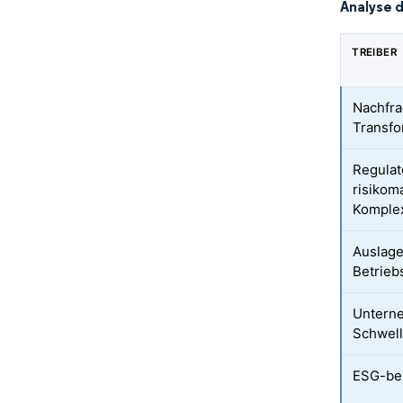
Analyse 
TREIBER
Nachfra
Transfo
Regulat
risiko
Komplex
Auslage
Betrie
Untern
Schwel
ESG-be