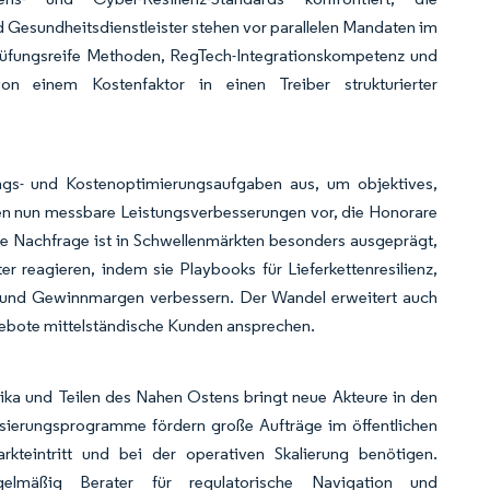
Gesundheitsdienstleister stehen vor parallelen Mandaten im
rüfungsreife Methoden, RegTech-Integrationskompetenz und
n einem Kostenfaktor in einen Treiber strukturierter
ngs- und Kostenoptimierungsaufgaben aus, um objektives,
en nun messbare Leistungsverbesserungen vor, die Honorare
ie Nachfrage ist in Schwellenmärkten besonders ausgeprägt,
r reagieren, indem sie Playbooks für Lieferkettenresilienz,
it und Gewinnmargen verbessern. Der Wandel erweitert auch
gebote mittelständische Kunden ansprechen.
ika und Teilen des Nahen Ostens bringt neue Akteure in den
nisierungsprogramme fördern große Aufträge im öffentlichen
kteintritt und bei der operativen Skalierung benötigen.
egelmäßig Berater für regulatorische Navigation und