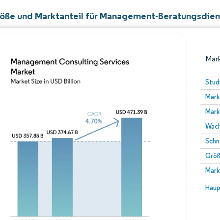
öße und Marktanteil für Management-Beratungsdien
Mark
Stud
Mark
Mark
Wach
Schn
Größ
Bild © Mordor Intelligence. Wiederverwendung erfor
Mark
Bild 
Haup