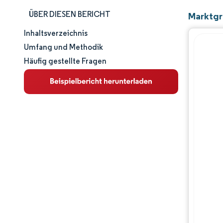
ÜBER DIESEN BERICHT
Marktgr
Inhaltsverzeichnis
Marktgröße und -anteil
Umfang und Methodik
Häufig gestellte Fragen
Marktanalyse
Trends und Einblicke
Segmentanalyse
Geografische Analyse
Regulatorisches Umfeld
Wertschöpfungskettenanalyse
Wettbewerbslandschaft