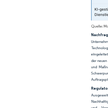
KI-gest
Dienstl
Quelle: Mo
Nachfrag
Unternehm
Technolog
eingeleite
der neuen
und Maßna
Schwerpun
Auftragspi
Regulato
Ausgeweit
Nachhaltig
und Vers