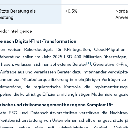
ützte Beratung als
+0.5%
Norda
eistung
Anwe
rdor Intelligence
e nach Digital-First-Transformation
en weisen Rekordbudgets für KI-Integration, Cloud-Migration 
ieberatung sollen im Jahr 2025 USD 400 Milliarden übersteigen
[1]
t haben, verlassen sich nun auf externe Berater
. Generative KI-Pr
 Aufträge aus und veranlassen Berater dazu, miteinander verkn
hmen zur Mitarbeiterqualifizierung in mehrjährigen Verträgen zu 
ktbereiche, da regulatorische Kontrolle die Implementierung
peline, die kurzfristige Effizienz mit langfristigen Modernisierungszie
rische und risikomanagementbezogene Komplexität
ete ESG- und Datenschutzvorschriften verstärken die Nachfrage
keitsberichterstattung von Unternehmen schafft eine geschätzte j
icherer sehen sich mit vielschichtigen Kapital-, Verhalte