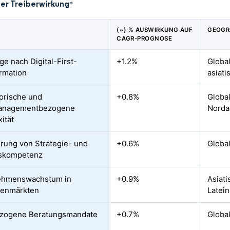
der Treiberwirkung
*
(~) % AUSWIRKUNG AUF
GEOGR
CAGR-PROGNOSE
ge nach Digital-First-
+1.2%
Globa
rmation
asiat
orische und
+0.8%
Globa
managementbezogene
Norda
ität
rung von Strategie- und
+0.6%
Globa
bskompetenz
ehmenswachstum in
+0.9%
Asiati
lenmärkten
Latei
zogene Beratungsmandate
+0.7%
Global