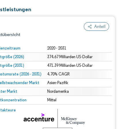
stleistungen
Anteil
tübersicht
ienzeitraum
2020 - 2031
tgröße (2026)
374.67 Milliarden US-Dollar
tgröße (2031)
471.39 Milliarden US-Dollar
stumsrate (2026 - 2031)
4.70% CAGR
ellstwachsender Markt
Asien-Pazifik
ter Markt
dert Namensnennung gemäß CC BY 4.0.
Nordamerika
tkonzentration
Mittel
© Mordor Intelligence. Wiederverwendung erfordert Namensnennung gemäß CC BY 4.0.
takteure