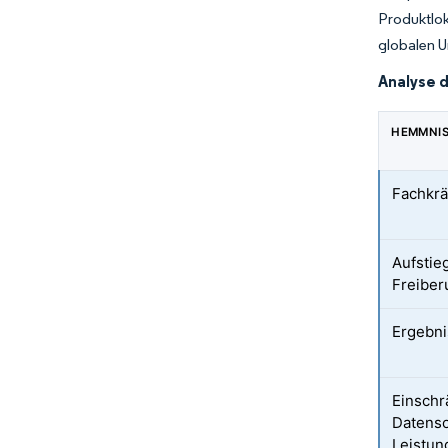
Produktlok
globalen U
Analyse 
HEMMNI
Fachkrä
Aufstie
Freiber
Ergebni
Einsch
Datenso
Leistun