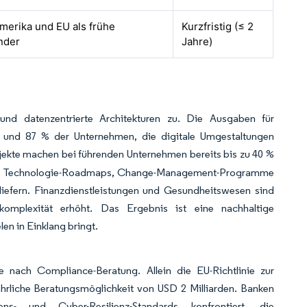
merika und EU als frühe
Kurzfristig (≤ 2
nder
Jahre)
und datenzentrierte Architekturen zu. Die Ausgaben für
, und 87 % der Unternehmen, die digitale Umgestaltungen
ojekte machen bei führenden Unternehmen bereits bis zu 40 %
üpfte Technologie-Roadmaps, Change-Management-Programme
liefern. Finanzdienstleistungen und Gesundheitswesen sind
skomplexität erhöht. Das Ergebnis ist eine nachhaltige
len in Einklang bringt.
 nach Compliance-Beratung. Allein die EU-Richtlinie zur
ährliche Beratungsmöglichkeit von USD 2 Milliarden. Banken
ns- und Cyber-Resilienz-Standards konfrontiert, die