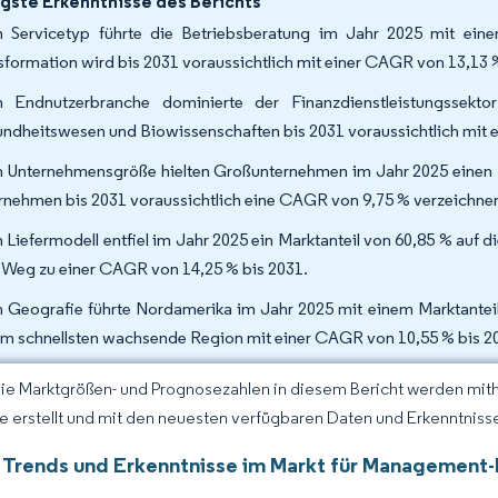
gste Erkenntnisse des Berichts
 Servicetyp führte die Betriebsberatung im Jahr 2025 mit eine
sformation wird bis 2031 voraussichtlich mit einer CAGR von 13,13
 Endnutzerbranche dominierte der Finanzdienstleistungssek
ndheitswesen und Biowissenschaften bis 2031 voraussichtlich mit
 Unternehmensgröße hielten Großunternehmen im Jahr 2025 einen Na
rnehmen bis 2031 voraussichtlich eine CAGR von 9,75 % verzeichn
 Liefermodell entfiel im Jahr 2025 ein Marktanteil von 60,85 % auf di
Weg zu einer CAGR von 14,25 % bis 2031.
 Geografie führte Nordamerika im Jahr 2025 mit einem Marktanteil 
am schnellsten wachsende Region mit einer CAGR von 10,55 % bis 20
Die Marktgrößen- und Prognosezahlen in diesem Bericht werden mit
ce erstellt und mit den neuesten verfügbaren Daten und Erkenntnissen
 Trends und Erkenntnisse im Markt für Management-