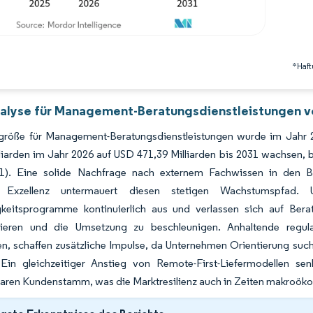
*Haft
alyse für Management-Beratungsdienstleistungen vo
größe für Management-Beratungsdienstleistungen wurde im Jahr 2
lliarden im Jahr 2026 auf USD 471,39 Milliarden bis 2031 wachsen
1). Eine solide Nachfrage nach externem Fachwissen in den B
e Exzellenz untermauert diesen stetigen Wachstumspfad.
gkeitsprogramme kontinuierlich aus und verlassen sich auf Bera
sieren und die Umsetzung zu beschleunigen. Anhaltende regul
en, schaffen zusätzliche Impulse, da Unternehmen Orientierung su
Ein gleichzeitiger Anstieg von Remote-First-Liefermodellen se
aren Kundenstamm, was die Marktresilienz auch in Zeiten makroökon