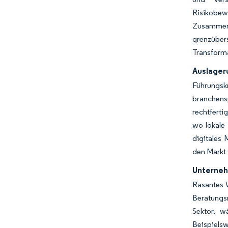
Risikobewe
Zusammenh
grenzüber
Transform
Auslager
Führungsk
branchens
rechtferti
wo lokale 
digitales
den Markt
Unterneh
Rasantes 
Beratungs
Sektor, w
Beispiel