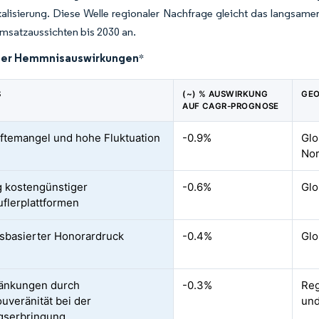
alisierung. Diese Welle regionaler Nachfrage gleicht das langsam
msatzaussichten bis 2030 an.
der Hemmnisauswirkungen
*
S
(~) % AUSWIRKUNG
GEO
AUF CAGR-PROGNOSE
ftemangel und hohe Fluktuation
-0.9%
Glo
Nor
g kostengünstiger
-0.6%
Glo
uflerplattformen
sbasierter Honorardruck
-0.4%
Glo
ränkungen durch
-0.3%
Reg
uveränität bei der
und
gserbringung