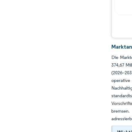
Hauptakteure
Chancen & Aussichten
Branchenentwicklungen
Marktan
Die Markt
374,67 Mi
(2026–203
operativ
Nachhalti
standardi
Vorschrift
bremsen. 
adressierb