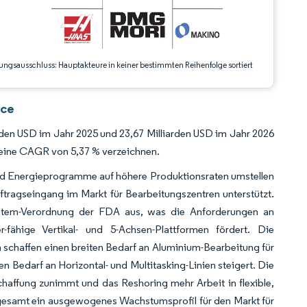
ungsausschluss: Hauptakteure in keiner bestimmten Reihenfolge sortiert
nce
rden USD im Jahr 2025 und 23,67 Milliarden USD im Jahr 2026
 eine CAGR von 5,37 % verzeichnen.
 und Energieprogramme auf höhere Produktionsraten umstellen
tragseingang im Markt für Bearbeitungszentren unterstützt.
system-Verordnung der FDA aus, was die Anforderungen an
ähige Vertikal- und 5-Achsen-Plattformen fördert. Die
n schaffen einen breiten Bedarf an Aluminium-Bearbeitung für
edarf an Horizontal- und Multitasking-Linien steigert. Die
schaffung zunimmt und das Reshoring mehr Arbeit in flexible,
sgesamt ein ausgewogenes Wachstumsprofil für den Markt für