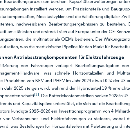
len Bearbeitungsprozessen beruhen. Kapazitätserweiterungen unte
nsumgebungen installiert werden, um Präzisionsteile und Baugrupp
turkompensation, Messtastzyklen und die Validierung digitaler Zwil
stenten, nachweisbaren Bearbeitungsergebnissen zu bestehen. D
eit am stärksten und erstreckt sich auf Europa unter der CE-Kenn
ungszentren, die multinationale OEMs bedienen. Der Wirkungszeitra
aufzeiten, was die medizinische Pipeline für den Markt für Bearbeitu
on von Antriebsstrangkomponenten für Elektrofahrzeuge
rifizierung von Fahrzeugen verlagert Bearbeitungsaufgaben v
gement-Hardware, was schnelle Horizontalzellen und Multita
te Produktion von BEV und PHEV im Jahr 2024 etwa 10 % der US-am
m Jahr 2025 steigen wird, während der Hybridanteil 19 % erreichte
[2]
ponenten schafft
. Die Batteriekostenmetriken sanken 2025 in U
rends und Kapazitätspläne unterstützt, die sich auf die Bearbeitung
otors kündigte 2025–2026 ein Investitionsprogramm von 4 Milliard
n von Verbrennungs- und Elektrofahrzeugen zu steigern, wobei 
t wird, was Bestellungen für Horizontalzellen mit Palettierung und i