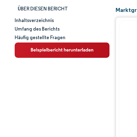
ÜBER DIESEN BERICHT
Marktgr
Inhaltsverzeichnis
Marktgröße und -anteil
Umfang des Berichts
Häufig gestellte Fragen
Marktanalyse
Trends und Einblicke
Segmentanalyse
Geografische Analyse
Wettbewerbslandschaft
Hauptakteure
Branchenentwicklungen