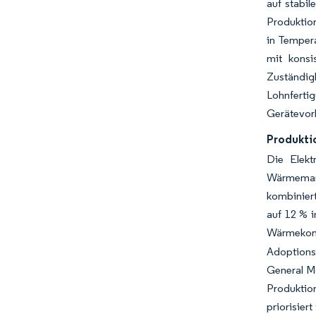
auf stabi
Produktio
in Tempera
mit konsi
Zuständigk
Lohnfertig
Gerätevorl
Produkti
Die Elekt
Wärmemana
kombinier
auf 12 % i
Wärmekom
Adoptionst
General M
Produktio
priorisier