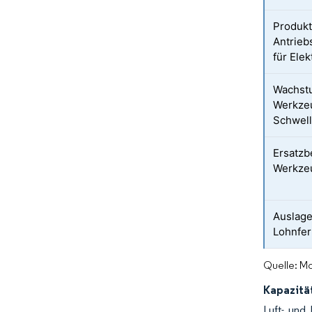
Produkt
Antrie
für Ele
Wachst
Werkzeu
Schwel
Ersatzb
Werkze
Auslage
Lohnfer
Quelle: Mo
Kapazitä
Luft- und