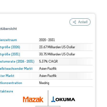
Anteil
tübersicht
ienzeitraum
2020 - 2031
tgröße (2026)
23.67 Milliarden US-Dollar
tgröße (2031)
30.75 Milliarden US-Dollar
stumsrate (2026 - 2031)
5.37% CAGR
ellstwachsender Markt
Asien-Pazifik
ter Markt
dert Namensnennung gemäß CC BY 4.0.
Asien-Pazifik
tkonzentration
Niedrig
© Mordor Intelligence. Wiederverwendung erfordert Namensnennung gemäß CC BY 4.0.
takteure