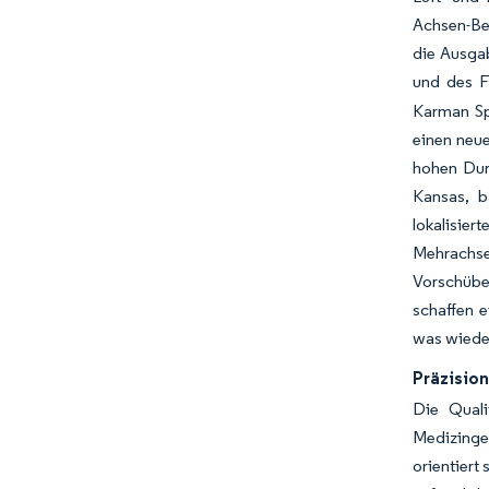
Achsen-Bea
die Ausgab
und des F
Karman Sp
einen neue
hohen Durc
Kansas, b
lokalisie
Mehrachse
Vorschüben
schaffen e
was wieder
Präzisio
Die Quali
Medizinge
orientiert