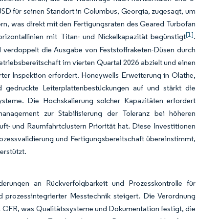
USD für seinen Standort in Columbus, Georgia, zugesagt, um
rn, was direkt mit den Fertigungsraten des Geared Turbofan
[1]
ontallinien mit Titan- und Nickelkapazität begünstigt
.
 verdoppelt die Ausgabe von Feststoffraketen-Düsen durch
etriebsbereitschaft im vierten Quartal 2026 abzielt und einen
ter Inspektion erfordert. Honeywells Erweiterung in Olathe,
nd gedruckte Leiterplattenbestückungen auf und stärkt die
systeme. Die Hochskalierung solcher Kapazitäten erfordert
management zur Stabilisierung der Toleranz bei höheren
- und Raumfahrtclustern Priorität hat. Diese Investitionen
ozessvalidierung und Fertigungsbereitschaft übereinstimmt,
erstützt.
rungen an Rückverfolgbarkeit und Prozesskontrolle für
 prozessintegrierter Messtechnik steigert. Die Verordnung
 21 CFR, was Qualitätssysteme und Dokumentation festigt, die