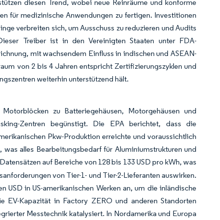
rstützen diesen Trend, wobei neue Reinräume und konforme
en für medizinische Anwendungen zu fertigen. Investitionen
linge verbreiten sich, um Ausschuss zu reduzieren und Audits
ieser Treiber ist in den Vereinigten Staaten unter FDA-
zeichnung, mit wachsendem Einfluss in indischen und ASEAN-
um von 2 bis 4 Jahren entspricht Zertifizierungszyklen und
ngszentren weiterhin unterstützend hält.
on Motorblöcken zu Batteriegehäusen, Motorgehäusen und
sking-Zentren begünstigt. Die EPA berichtet, dass die
erikanischen Pkw-Produktion erreichte und voraussichtlich
, was alles Bearbeitungsbedarf für Aluminiumstrukturen und
S-Datensätzen auf Bereiche von 128 bis 133 USD pro kWh, was
sanforderungen von Tier-1- und Tier-2-Lieferanten auswirken.
en USD in US-amerikanischen Werken an, um die inländische
die EV-Kapazität in Factory ZERO und anderen Standorten
ntegrierter Messtechnik katalysiert. In Nordamerika und Europa