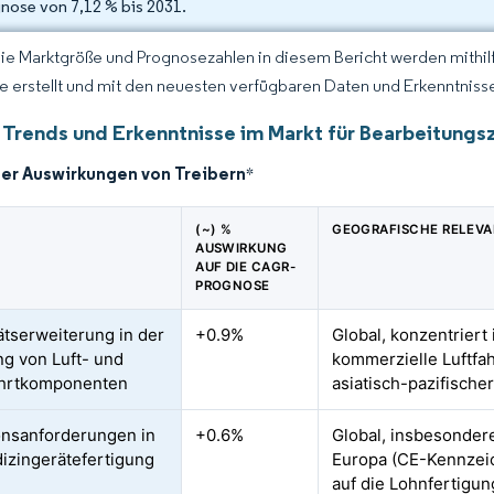
nose von 7,12 % bis 2031.
Die Marktgröße und Prognosezahlen in diesem Bericht werden mithi
ce erstellt und mit den neuesten verfügbaren Daten und Erkenntnisse
 Trends und Erkenntnisse im Markt für Bearbeitungs
der Auswirkungen von Treibern
*
(~) %
GEOGRAFISCHE RELEV
AUSWIRKUNG
AUF DIE CAGR-
PROGNOSE
ätserweiterung in der
+0.9%
Global, konzentriert
ng von Luft- und
kommerzielle Luftfah
hrtkomponenten
asiatisch-pazifisch
onsanforderungen in
+0.6%
Global, insbesonder
izingerätefertigung
Europa (CE-Kennzeic
auf die Lohnfertigu