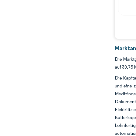
Marktan
Die Marktg
auf 30,75 
Die Kapita
und eine z
Medizinge
Dokumenta
Elektrifiz
Batteriege
Lohnfertig
automatisi