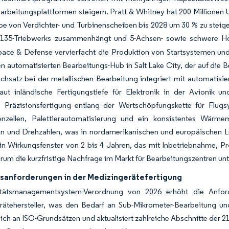
rbeitungsplattformen steigern. Pratt & Whitney hat 200 Millionen 
e von Verdichter- und Turbinenscheiben bis 2028 um 30 % zu steige
135-Triebwerks zusammenhängt und 5-Achsen- sowie schwere Horiz
ace & Defense vervierfacht die Produktion von Startsystemen und
n automatisierten Bearbeitungs-Hub in Salt Lake City, der auf die B
hsatz bei der metallischen Bearbeitung integriert mit automatisier
aut inländische Fertigungstiefe für Elektronik in der Avionik u
rte Präzisionsfertigung entlang der Wertschöpfungskette für Flug
nzellen, Palettierautomatisierung und ein konsistentes Wärme
 und Drehzahlen, was in nordamerikanischen und europäischen Luft
in Wirkungsfenster von 2 bis 4 Jahren, das mit Inbetriebnahme, Pr
um die kurzfristige Nachfrage im Markt für Bearbeitungszentren unt
nsanforderungen in der Medizingerätefertigung
tätsmanagementsystem-Verordnung von 2026 erhöht die Anforde
rätehersteller, was den Bedarf an Sub-Mikrometer-Bearbeitung und
 sich an ISO-Grundsätzen und aktualisiert zahlreiche Abschnitte der