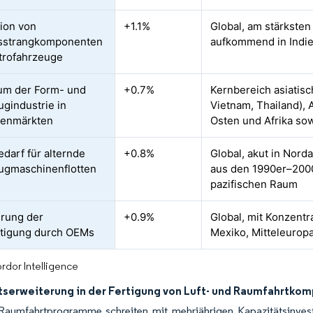
ion von
+1.1%
Global, am stärksten
bsstrangkomponenten
aufkommend in Indi
ktrofahrzeuge
um der Form- und
+0.7%
Kernbereich asiatisc
gindustrie in
Vietnam, Thailand),
lenmärkten
Osten und Afrika so
edarf für alternde
+0.8%
Global, akut in Nord
ugmaschinenflotten
aus den 1990er–2000
pazifischen Raum
rung der
+0.9%
Global, mit Konzentr
tigung durch OEMs
Mexiko, Mitteleurop
rdor Intelligence
tserweiterung in der Fertigung von Luft- und Raumfahrtko
 Raumfahrtprogramme schreiten mit mehrjährigen Kapazitätsinvest