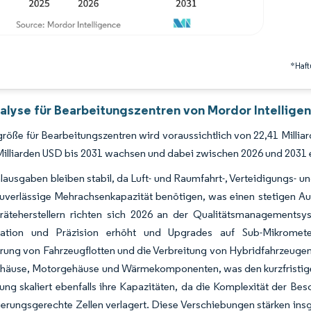
*Haft
alyse für Bearbeitungszentren von Mordor Intellige
röße für Bearbeitungszentren wird voraussichtlich von 22,41 Millia
Milliarden USD bis 2031 wachsen und dabei zwischen 2026 und 2031
lausgaben bleiben stabil, da Luft- und Raumfahrt-, Verteidigungs-
uverlässige Mehrachsenkapazität benötigen, was einen stetigen Auf
räteherstellern richten sich 2026 an der Qualitätsmanagement
tion und Präzision erhöht und Upgrades auf Sub-Mikrometer-f
ierung von Fahrzeugflotten und die Verbreitung von Hybridfahrzeuge
häuse, Motorgehäuse und Wärmekomponenten, was den kurzfristigen B
ung skaliert ebenfalls ihre Kapazitäten, da die Komplexität der Be
erungsgerechte Zellen verlagert. Diese Verschiebungen stärken in