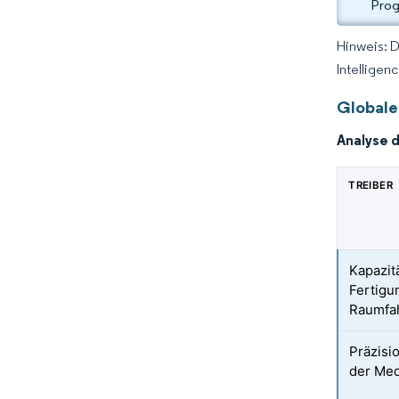
Prog
Hinweis: 
Intelligen
Globale
Analyse 
TREIBER
Kapazit
Fertigu
Raumfa
Präzisi
der Med