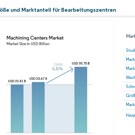
öße und Marktanteil für Bearbeitungszentren
Mark
Stud
Mark
Mark
Wach
Schn
Größ
Bild © Mordor Intelligence. Wiederverwendung erfor
Mark
Bild 
Haup