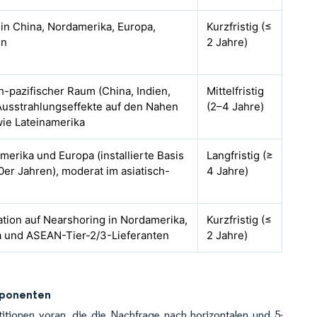
 in China, Nordamerika, Europa,
Kurzfristig (≤
en
2 Jahre)
h-pazifischer Raum (China, Indien,
Mittelfristig
 Ausstrahlungseffekte auf den Nahen
(2–4 Jahre)
wie Lateinamerika
amerika und Europa (installierte Basis
Langfristig (≥
er Jahren), moderat im asiatisch-
4 Jahre)
ation auf Nearshoring in Nordamerika,
Kurzfristig (≤
a und ASEAN-Tier-2/3-Lieferanten
2 Jahre)
mponenten
itionen voran, die die Nachfrage nach horizontalen und 5-