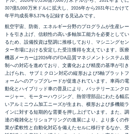
ドル、2026年の236億7,000万米ドルから、2031年までに
307億5,000万米ドルに拡大し、2026年から2031年にかけて
年平均成長率5.37%を記録する見込みです。
航空宇宙、防衛、エネルギー分野のプログラムが生産レー
トを引き上げ、信頼性の高い多軸加工能力を必要としてい
るため、設備投資は堅調に推移しており、マシニングセン
ター市場における安定した受注獲得を支えています。医療
機器メーカーは2026年のFDA品質マネジメントシステム規
制への対応を進めており、文書化および精度の基準が引き
上げられ、サブミクロン対応の縦形および5軸プラットフ
ォームへのアップグレードが促進されています。車両の電
動化とハイブリッド車の普及により、バッテリーエンクロ
ージャー、モーターハウジング、熱管理部品にわたる幅広
いアルミニウム加工ニーズが生まれ、横形および多機能ラ
インに対する短期的な需要を押し上げています。また、調
達の複雑化とリショアリングの進展により、より多くの作
業が柔軟性と自動化対応を備えたセルに移行するなか、受