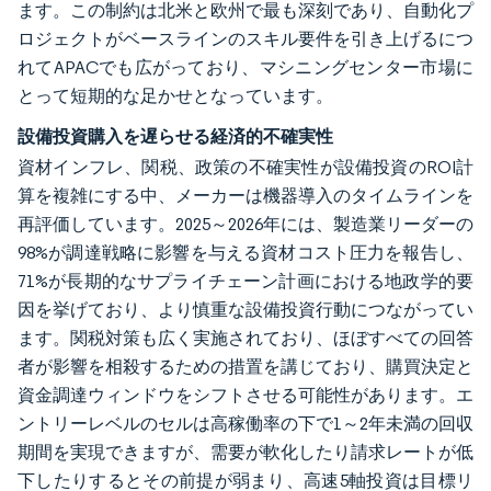
ます。この制約は北米と欧州で最も深刻であり、自動化プ
ロジェクトがベースラインのスキル要件を引き上げるにつ
れてAPACでも広がっており、マシニングセンター市場に
とって短期的な足かせとなっています。
設備投資購入を遅らせる経済的不確実性
資材インフレ、関税、政策の不確実性が設備投資のROI計
算を複雑にする中、メーカーは機器導入のタイムラインを
再評価しています。2025～2026年には、製造業リーダーの
98%が調達戦略に影響を与える資材コスト圧力を報告し、
71%が長期的なサプライチェーン計画における地政学的要
因を挙げており、より慎重な設備投資行動につながってい
ます。関税対策も広く実施されており、ほぼすべての回答
者が影響を相殺するための措置を講じており、購買決定と
資金調達ウィンドウをシフトさせる可能性があります。エ
ントリーレベルのセルは高稼働率の下で1～2年未満の回収
期間を実現できますが、需要が軟化したり請求レートが低
下したりするとその前提が弱まり、高速5軸投資は目標リ