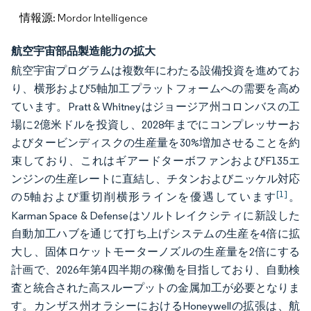
情報源: Mordor Intelligence
航空宇宙部品製造能力の拡大
航空宇宙プログラムは複数年にわたる設備投資を進めてお
り、横形および5軸加工プラットフォームへの需要を高め
ています。Pratt & Whitneyはジョージア州コロンバスの工
場に2億米ドルを投資し、2028年までにコンプレッサーお
よびタービンディスクの生産量を30%増加させることを約
束しており、これはギアードターボファンおよびF135エ
ンジンの生産レートに直結し、チタンおよびニッケル対応
[1]
の5軸および重切削横形ラインを優遇しています
。
Karman Space & Defenseはソルトレイクシティに新設した
自動加工ハブを通じて打ち上げシステムの生産を4倍に拡
大し、固体ロケットモーターノズルの生産量を2倍にする
計画で、2026年第4四半期の稼働を目指しており、自動検
査と統合された高スループットの金属加工が必要となりま
す。カンザス州オラシーにおけるHoneywellの拡張は、航