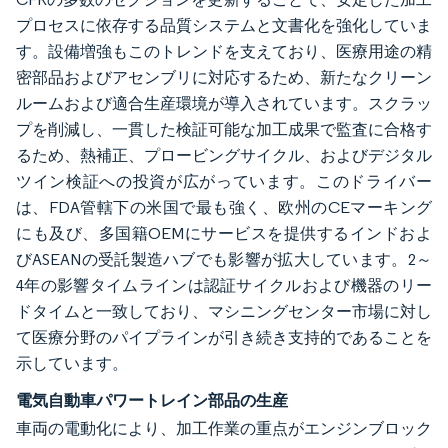
プロセスに依存する品質システムと文書化を強化していま
す。設備増強もこのトレンドを支えており、医療用途の精
密部品およびアセンブリに対応するため、新たなクリーン
ルームおよび適合生産環境が導入されています。スクラッ
プを削減し、一貫した検証可能な加工成果で監査に合格す
るため、熱補正、プロービングサイクル、およびデジタル
ツイン検証への投資が広がっています。このドライバー
は、FDA管轄下の米国で最も強く、欧州のCEマーキング
にも及び、多国籍OEMにサービスを提供するインドおよ
びASEANの受託製造ハブでも影響が拡大しています。2～
4年の影響タイムラインは認証サイクルおよび機器のリー
ドタイムと一致しており、マシニングセンター市場に対し
て医療分野のパイプラインが引き続き支持的であることを
示しています。
電気自動車パワートレイン部品の生産
車両の電動化により、加工作業の重点がエンジンブロック