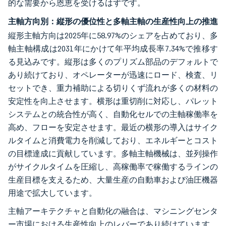
的な需要から恩恵を受けるはずです。
主軸方向別：縦形の優位性と多軸主軸の生産性向上の推進
縦形主軸方向は2025年に58.97%のシェアを占めており、多
軸主軸構成は2031年にかけて年平均成長率7.34%で推移す
る見込みです。縦形は多くのプリズム部品のデフォルトで
あり続けており、オペレーターが迅速にロード、検査、リ
セットでき、重力補助による切りくず流れが多くの材料の
安定性を向上させます。横形は重切削に対応し、パレット
システムとの統合性が高く、自動化セルでの主軸稼働率を
高め、フローを安定させます。最近の横形の導入はサイク
ルタイムと消費電力を削減しており、エネルギーとコスト
の目標達成に貢献しています。多軸主軸機械は、並列操作
がサイクルタイムを圧縮し、高稼働率で稼働するラインの
生産目標を支えるため、大量生産の自動車および油圧機器
用途で拡大しています。
主軸アーキテクチャと自動化の融合は、マシニングセンタ
ー市場における生産性向上のレバーであり続けています。