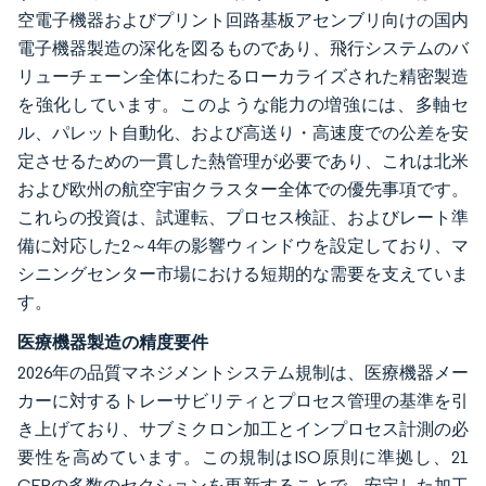
空電子機器およびプリント回路基板アセンブリ向けの国内
電子機器製造の深化を図るものであり、飛行システムのバ
リューチェーン全体にわたるローカライズされた精密製造
を強化しています。このような能力の増強には、多軸セ
ル、パレット自動化、および高送り・高速度での公差を安
定させるための一貫した熱管理が必要であり、これは北米
および欧州の航空宇宙クラスター全体での優先事項です。
これらの投資は、試運転、プロセス検証、およびレート準
備に対応した2～4年の影響ウィンドウを設定しており、マ
シニングセンター市場における短期的な需要を支えていま
す。
医療機器製造の精度要件
2026年の品質マネジメントシステム規制は、医療機器メー
カーに対するトレーサビリティとプロセス管理の基準を引
き上げており、サブミクロン加工とインプロセス計測の必
要性を高めています。この規制はISO原則に準拠し、21
CFRの多数のセクションを更新することで、安定した加工