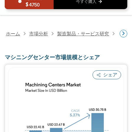
4750
ホーム
市場分析
製造製品・サービス研究
金属
マシニングセンター市場規模とシェア
シェア