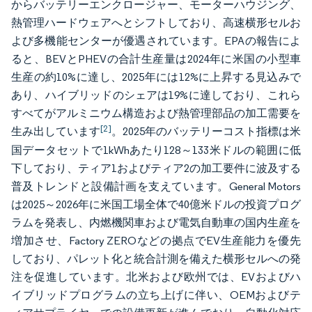
からバッテリーエンクロージャー、モーターハウジング、
熱管理ハードウェアへとシフトしており、高速横形セルお
よび多機能センターが優遇されています。EPAの報告によ
ると、BEVとPHEVの合計生産量は2024年に米国の小型車
生産の約10%に達し、2025年には12%に上昇する見込みで
あり、ハイブリッドのシェアは19%に達しており、これら
すべてがアルミニウム構造および熱管理部品の加工需要を
[2]
生み出しています
。2025年のバッテリーコスト指標は米
国データセットで1kWhあたり128～133米ドルの範囲に低
下しており、ティア1およびティア2の加工要件に波及する
普及トレンドと設備計画を支えています。General Motors
は2025～2026年に米国工場全体で40億米ドルの投資プログ
ラムを発表し、内燃機関車および電気自動車の国内生産を
増加させ、Factory ZEROなどの拠点でEV生産能力を優先
しており、パレット化と統合計測を備えた横形セルへの発
注を促進しています。北米および欧州では、EVおよびハ
イブリッドプログラムの立ち上げに伴い、OEMおよびテ