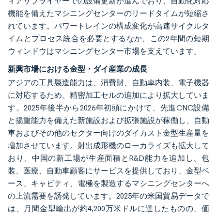
ィアサプライヤーでの設備更新が進んでおり、自動化対応
機能を備えたマシニングセンターのリードタイムが短縮さ
れています。パワートレインの構成変化が高速サイクルタ
イムとプロセス統合を必要とするなか、この2年間の短期
ウィンドウはマシニングセンター市場を支えています。
新興市場における金型・ダイ産業の成長
アジアの工具製造能力は、消費財、自動車内装、電子機器
に対応するため、精密加工セルの追加により拡大していま
す。2025年後半から2026年初頭にかけて、先進CNC設備
と揚重能力を備えた新施設および拡張施設が稼働し、自動
車およびその他のセクター向けのダイカスト金型生産量を
増加させています。射出成形機のローカライズも拡大して
おり、中国の新工場が生産面積とR&D能力を追加し、包
装、医療、自動車顧客にサービスを提供しており、金型ベ
ース、キャビティ、電極を製造するマシニングセンターへ
の上流需要を誘発しています。2025年の米国貿易データで
は、月間金型輸出が約4,200万米ドルに達したものの、価