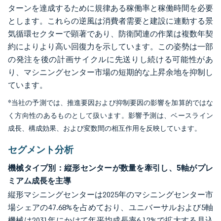
ターンを達成するために規律ある稼働率と稼働時間を必要
とします。これらの逆風は消費者需要と建設に連動する景
気循環セクターで顕著であり、防衛関連の作業は複数年契
約によりより高い回復力を示しています。この姿勢は一部
の発注を後の計画サイクルに先送りし続ける可能性があ
り、マシニングセンター市場の短期的な上昇余地を抑制し
ています。
*当社の予測では、推進要因および抑制要因の影響を加算的ではな
く方向性のあるものとして扱います。影響予測は、ベースライン
成長、構成効果、および変数間の相互作用を反映しています。
セグメント分析
機械タイプ別：縦形センターが数量を牽引し、5軸がプレ
ミアム成長を主導
縦形マシニングセンターは2025年のマシニングセンター市
場シェアの47.68%を占めており、ユニバーサルおよび5軸
機械は2031年にかけて年平均成長率6.12%で拡大する見込