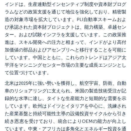
インドは、生産連動型インセンティブ制度や資本財プログ
ラムなどの政策支援を通じて地位を強化しており、精密製
造の対象市場を拡大しています。PLI自動車スキームおよ
び承認された資本財プロジェクトは、能力構築、卓越セン
ター、および試験インフラを支援しています。この政策推
進は、スキル開発への注力と相まって、インドがより高付
加価値の部品およびアセンブリへと移行することを可能に
しています。中国とともに、これらのトレンドはアジア太
平洋をマシニングセンター市場の主要な成長エンジンとし
て位置づけています。
北米は2025年に強い勢いを獲得し、航空宇宙、防衛、自動
車のリショアリングに支えられ、米国の製造技術受注が記
録的な水準に達し、タイトな生産能力と短期的な需要を示
しています。欧州はドイツとイタリアを中心に、洗練され
た産業基盤と持続可能性主導の設備投資サイクルから引き
続き恩恵を受けており、統合によりOEMの能力が向上し
ています。中東・アフリカは多角化とエネルギー投資を通