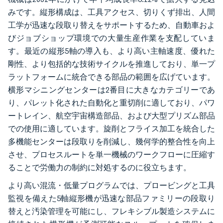
みです。縦形構成は、工具アクセス、切りくず排出、人間
工学が迅速な段取り替えをサポートするため、自動車およ
びジョブショップ環境での大量生産作業を支配していま
す。最近の縦形5軸の導入も、より高い主軸速度、優れた
剛性、より包括的な技術サイクルを推進しており、単一プ
ラットフォームに統合できる部品の範囲を広げています。
横形マシニングセンターは2番目に大きなカテゴリーであ
り、パレット化された自動化と重切削に適しており、パワ
ートレイン、航空宇宙構造部品、および大型プリズム部品
での使用に適しています。旋削とフライス加工を統合した
多機能センターは段取りを削減し、幾何学的整合性を向上
させ、プロセスルートを単一機械のワークフローに圧縮す
ることで労働力の制約に対処するのに役立ちます。
より高い混流・低量プログラムでは、プロービングと工具
監視を備えた5軸縦形機が迅速な部品ファミリーの段取り
替えと汚染管理を可能にし、フレキシブル製造システムに