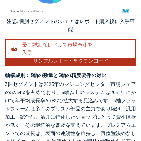
注記: 個別セグメントのシェアはレポート購入後に入手可
画像 © Mordor Intelligence。再利用にはCC BY 4.0の表示が必要です。
能
軸構成別：3軸の数量と5軸の精度要件の対比
3軸セグメントは2025年のマシニングセンター市場シェア
の52.34%を占めており、5軸以上のシステムは2031年にか
けて年平均成長率6.78%で拡大する見込みです。3軸プラッ
トフォームは多くのプリズム部品の主力であり続け、汎用
加工、試作品、治具に特化したショップにとって資本障壁
が低く、その継続的な普及を支えています。プレミアムエ
ンドでの成長は、表面の連続性を維持し、再位置決めなし