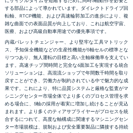
にサイクルタイムを短縮するために同時5軸動作を必要と
する部品によって導かれています。ダイレクトドライブ回
転軸、RTCP機能、および高速輪郭加工の進歩により、複
雑な曲面での表面品質が向上しており、これは航空宇宙、
医療、および高級自動車用途での優先事項です。
内蔵パレットチェンジャー、より堅牢な工具マトリック
ス、予知保全機能などの生産性機能が5軸セルの標準とな
りつつあり、無人運転の目標と高い主軸稼働率を支えてい
ます。高速チップ間時間と完全な6面加工を実現する統合
ソリューションは、高混流ショップで年間数千時間を取り
戻すことができ、労働力が制約されている中で魅力的な成
果です。これにより、特に品質システムと厳格な監査がマ
シニングセンター市場全体でより多くのプロセス管理を求
める場合に、5軸の採用が着実に増加し続けることが見込
まれます。より多くのティアサプライヤーがプロセスを統
合するにつれて、高度な軸構成に関連するマシニングセン
ター市場規模は、規制および安全重要製品に隣接する持続