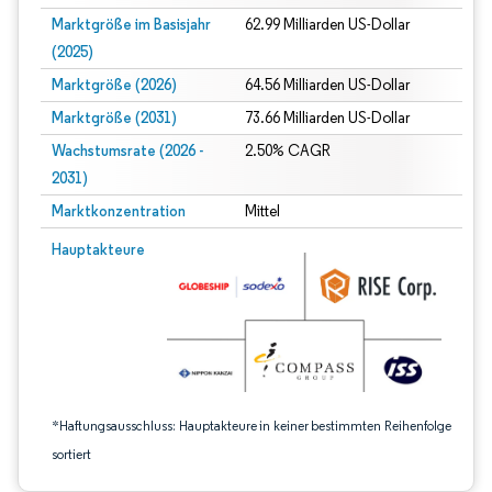
Marktgröße im Basisjahr
62.99 Milliarden US-Dollar
(2025)
Marktgröße (2026)
64.56 Milliarden US-Dollar
Marktgröße (2031)
73.66 Milliarden US-Dollar
Wachstumsrate (2026 -
2.50% CAGR
2031)
Marktkonzentration
Mittel
Bild © Mordor Intelligence. Wiederverwendung erfordert Namensnennung gem
Hauptakteure
*Haftungsausschluss: Hauptakteure in keiner bestimmten Reihenfolge
sortiert