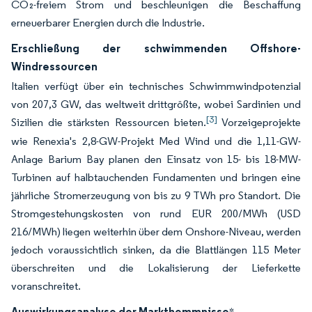
CO₂-freiem Strom und beschleunigen die Beschaffung
erneuerbarer Energien durch die Industrie.
Erschließung der schwimmenden Offshore-
Windressourcen
Italien verfügt über ein technisches Schwimmwindpotenzial
von 207,3 GW, das weltweit drittgrößte, wobei Sardinien und
[3]
Sizilien die stärksten Ressourcen bieten.
Vorzeigeprojekte
wie Renexia's 2,8-GW-Projekt Med Wind und die 1,11-GW-
Anlage Barium Bay planen den Einsatz von 15- bis 18-MW-
Turbinen auf halbtauchenden Fundamenten und bringen eine
jährliche Stromerzeugung von bis zu 9 TWh pro Standort. Die
Stromgestehungskosten von rund EUR 200/MWh (USD
216/MWh) liegen weiterhin über dem Onshore-Niveau, werden
jedoch voraussichtlich sinken, da die Blattlängen 115 Meter
überschreiten und die Lokalisierung der Lieferkette
voranschreitet.
Auswirkungsanalyse der Markthemmnisse