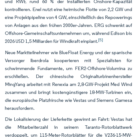
und RWE rund 60 % der installierten Onshore-Kapazität
kontrollieren. Enel nutzt eine heimische Flotte von 2,2 GW und
eine Projektpipeline von 4 GW, einschließlich des Repowerings
von Anlagen aus den frühen 2000er-Jahren. ERG schwenkt auf
Offshore-Gemeinschaftsunternehmen um, während Edison bis
[5]
2026 USD 1,5 Milliarden für Windkraft einplant.
Neue Marktteilnehmer wie BlueFloat Energy und der spanische
Versorger Iberdrola kooperieren mit Spezialisten für
schwimmende Fundamente, um FER2-Offshore-Volumina zu
erschließen. Der chinesische Originalturbinenhersteller
MingYang arbeitet mit Renexia am 2,8-GW-Projekt Med Wind
zusammen und bringt kostengünstigere 18-MW-Turbinen ein,
die europäische Platzhirsche wie Vestas und Siemens Gamesa
herausfordern.
Die Lokalisierung der Lieferkette gewinnt an Fahrt: Vestas hat
die Mitarbeiterzahl in seinem Taranto-Rotorblattwerk
verdoppelt, um 115-Meter-Rotorblätter für die V236-15-MW-