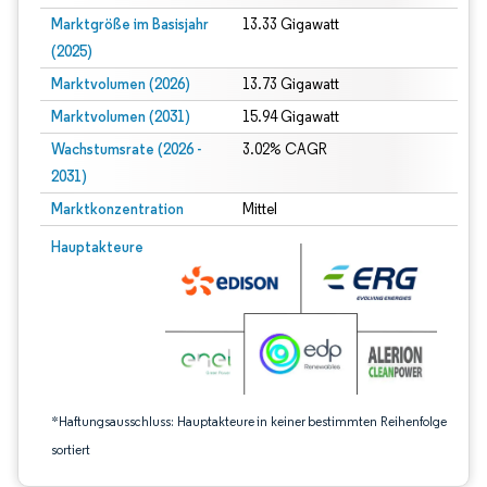
Marktgröße im Basisjahr
13.33 Gigawatt
(2025)
Marktvolumen (2026)
13.73 Gigawatt
Marktvolumen (2031)
15.94 Gigawatt
Wachstumsrate (2026 -
3.02% CAGR
2031)
Marktkonzentration
Mittel
Bild © Mordor Intelligence. Wiederverwendung erfordert Namensnennung gem
Hauptakteure
*Haftungsausschluss: Hauptakteure in keiner bestimmten Reihenfolge
sortiert