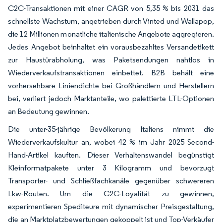
C2C-Transaktionen mit einer CAGR von 5,35 % bis 2031 das
schnellste Wachstum, angetrieben durch Vinted und Wallapop,
die 12 Millionen monatliche italienische Angebote aggregieren.
Jedes Angebot beinhaltet ein vorausbezahltes Versandetikett
zur Haustürabholung, was Paketsendungen nahtlos in
Wiederverkaufstransaktionen einbettet. B2B behält eine
vorhersehbare Liniendichte bei Großhändlern und Herstellern
bei, verliert jedoch Marktanteile, wo palettierte LTL-Optionen
an Bedeutung gewinnen.
Die unter-35-jährige Bevölkerung Italiens nimmt die
Wiederverkaufskultur an, wobei 42 % im Jahr 2025 Second-
Hand-Artikel kauften. Dieser Verhaltenswandel begünstigt
Kleinformatpakete unter 3 Kilogramm und bevorzugt
Transporter- und Schließfachkanäle gegenüber schwereren
Lkw-Routen. Um die C2C-Loyalität zu gewinnen,
experimentieren Spediteure mit dynamischer Preisgestaltung,
die an Marktplatzbewertungen gekoppelt ist und Top-Verkäufer