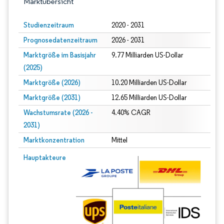
Marktübersicht
Studienzeitraum
2020 - 2031
Prognosedatenzeitraum
2026 - 2031
Marktgröße im Basisjahr
9.77 Milliarden US-Dollar
(2025)
Marktgröße (2026)
10.20 Milliarden US-Dollar
Marktgröße (2031)
12.65 Milliarden US-Dollar
Wachstumsrate (2026 -
4.40% CAGR
2031)
Marktkonzentration
Mittel
Bild © Mordor Intelligence. Wiederverwendung erfordert Namensnennung gem
Hauptakteure