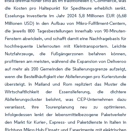
etwa dreimal höher sind als im traditionellen E-Commerce, was
die Kosten pro Haltepunkt für Spediteure erheblich senkt.
Esselunga investierte im Jahr 2024 5,8 Millionen EUR (6,68
Millionen USD) in den Aufbau von Mikro-Fulfillment-Centern,
die jeweils 800 Tagesbestellungen innerhalb von 90-Minuten-
Fenstern abwickeln, und schafft damit eine Nachfragebasis für
hochfrequente Lieferrouten mit Kleintransportern. Leichte
Nutzfahrzeuge, die Fußgängerzonen befahren können,
profitieren am meisten, während die Expansion von Deliveroo
auf mehr als 200 Gemeinden die Skalierungsgrenze aufzeigt,
wenn die Bestellhäufigkeit vier Ablieferungen pro Kurierstunde
übersteigt. In Mailand und Rom repliziert das Muster die
Wirtschaftlichkeit der Essenslieferung, die dichtere
Ablieferungscluster belohnt, was CEP-Unternehmen dazu
veranlasst, ihre Tourenplanung neu zu optimieren.
Infolgedessen lenkt der lebensmittelbezogene Paketverkehr
den Markt für Kurier-, Express- und Paketdienste in Italien in
Richtung Mikro-Hub-Einsatz und Experimente mit elektrischen