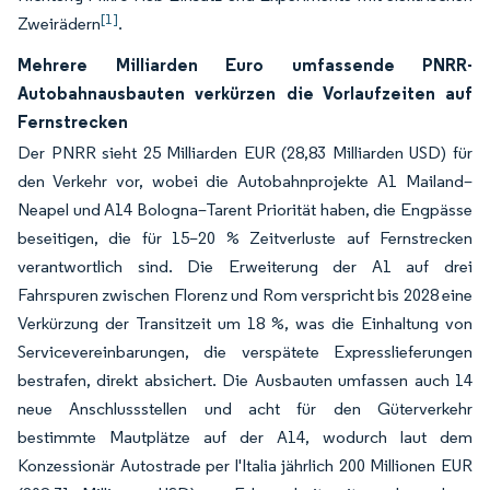
[1]
Zweirädern
.
Mehrere Milliarden Euro umfassende PNRR-
Autobahnausbauten verkürzen die Vorlaufzeiten auf
Fernstrecken
Der PNRR sieht 25 Milliarden EUR (28,83 Milliarden USD) für
den Verkehr vor, wobei die Autobahnprojekte A1 Mailand–
Neapel und A14 Bologna–Tarent Priorität haben, die Engpässe
beseitigen, die für 15–20 % Zeitverluste auf Fernstrecken
verantwortlich sind. Die Erweiterung der A1 auf drei
Fahrspuren zwischen Florenz und Rom verspricht bis 2028 eine
Verkürzung der Transitzeit um 18 %, was die Einhaltung von
Servicevereinbarungen, die verspätete Expresslieferungen
bestrafen, direkt absichert. Die Ausbauten umfassen auch 14
neue Anschlussstellen und acht für den Güterverkehr
bestimmte Mautplätze auf der A14, wodurch laut dem
Konzessionär Autostrade per l'Italia jährlich 200 Millionen EUR