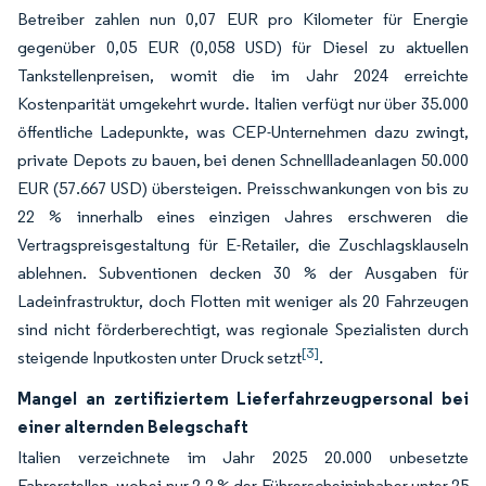
Betreiber zahlen nun 0,07 EUR pro Kilometer für Energie
gegenüber 0,05 EUR (0,058 USD) für Diesel zu aktuellen
Tankstellenpreisen, womit die im Jahr 2024 erreichte
Kostenparität umgekehrt wurde. Italien verfügt nur über 35.000
öffentliche Ladepunkte, was CEP-Unternehmen dazu zwingt,
private Depots zu bauen, bei denen Schnellladeanlagen 50.000
EUR (57.667 USD) übersteigen. Preisschwankungen von bis zu
22 % innerhalb eines einzigen Jahres erschweren die
Vertragspreisgestaltung für E-Retailer, die Zuschlagsklauseln
ablehnen. Subventionen decken 30 % der Ausgaben für
Ladeinfrastruktur, doch Flotten mit weniger als 20 Fahrzeugen
sind nicht förderberechtigt, was regionale Spezialisten durch
[3]
steigende Inputkosten unter Druck setzt
.
Mangel an zertifiziertem Lieferfahrzeugpersonal bei
einer alternden Belegschaft
Italien verzeichnete im Jahr 2025 20.000 unbesetzte
Fahrerstellen, wobei nur 2,2 % der Führerscheininhaber unter 25